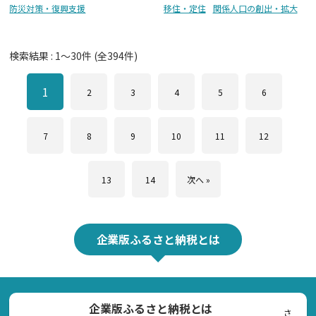
防災対策・復興支援
移住・定住
関係人口の創出・拡大
検索結果 :
1
～
30
件 (全
394
件)
1
2
3
4
5
6
7
8
9
10
11
12
13
14
次へ »
企業版ふるさと納税とは
企業版ふるさと納税とは
さ