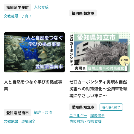
人材育成
福岡県 宇美町
福岡県 朝倉市
文教施設
子育て
人と自然をつなぐ学びの拠点事
ゼロカーボンシティ実現＆自然
業
災害への対策強化～公用車を環
境にやさしい車に～
愛知県 知立市
寄付受付終了
観光・交流
愛知県 碧南市
エネルギー
環境保全
文教施設
環境保全
防災対策・復興支援