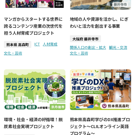
マンガからスタートする世界に
地域の人や資源を活かし、にぎ
誇るコンテンツ産業の次世代を
わいと活力を創出する事業
担う人材育成プロジェクト
大阪府 藤井寺市
ICT
人材育成
熊本県 高森町
関係人口の創出・拡大
観光・交流
文化・芸術
文化・芸術
環境・社会・経済の好循環！脱
熊本県高森町学びのDX推進プロ
炭素社会実現プロジェクト
ジェクト～CLILオンライン英語
プログラム～