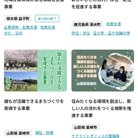
事業
を促進する事業
栃木県 益子町
寄付受付終了
就業支援
鹿児島県 湧水町
企業誘致・起業支援
就業支援
文化・芸術
移住・定住
空き家・空き店舗対策
誰もが活躍できるまちづくりを
住みたくなる環境を創出し、新
実現する事業
しい人の流れをつくる施策を推
進する事業
山梨県 韮崎市
福祉・医療
山梨県 韮崎市
サテライトオフィスの整備等