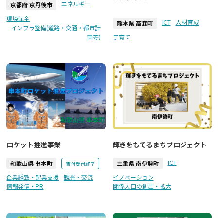
エネルギー
京都府 京丹後市
環境保全
ICT
人材育成
熊本県 高森町
インフラ整備(道路・交通・都市計
画等)
子育て
ロケット推進事業
輝きをもてるまちプロジェクト
ICT
和歌山県 串本町
三重県 南伊勢町
寄付受付終了
企業誘致・起業支援
観光・交流
イノベーション
情報発信・PR
関係人口の創出・拡大