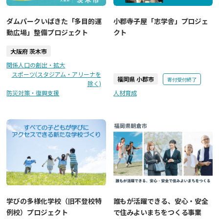
ダムパークいばきた「多目的運
小郡寺子屋「志学舎」プロジェ
動広場」整備プロジェクト
クト
大阪府 茨木市
関係人口の創出・拡大
スポーツ(スタジアム・アリーナを
福岡県 小郡市
寄付受付終了
除く)
防災対策・復興支援
人材育成
学びの多様化学校（旧不登校特
誰もが活躍できる、安心・安全
例校）プロジェクト
で住みよいまちをつくる事業