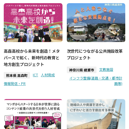
次世代につながる公共施設改革
高森高校から未来を創造！メタ
プロジェクト
バースで拓く、新時代の教育と
地方創生プロジェクト
文教施設
神奈川県 綾瀬市
ICT
人材育成
熊本県 高森町
インフラ整備(道路・交通・都市計
情報発信・PR
画等)