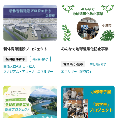
新体育館建設プロジェクト
みんなで地球温暖化防止事業
福岡県 小郡市
寄付受付終了
佐賀県 小城市
寄付受付終了
関係人口の創出・拡大
スタジアム・アリーナ
エネルギー
エネルギー
環境保全