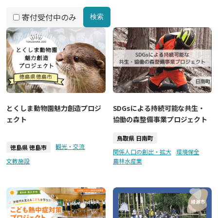
寄付受付中のみ
検索
とくしま動物園魅力創造プロジ
SDGsによる持続可能な共生・
ェクト
協働の森整備事業プロジェクト
鳥取県 日南町
観光・交流
徳島県 徳島市
関係人口の創出・拡大
環境保全
文教施設
農林水産業