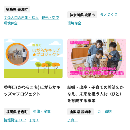
徳島県 美波町
モノづくり
神奈川県 綾瀬市
関係人口の創出・拡大
観光・交流
環境保全
環境保全
香春町(かわらまち) ほがらかキ
結婚・出産・子育ての希望をか
ッズ★プロジェクト
なえ、未来を担う人材（ひと）
を育成する事業
移住・定住
ICT
結婚
福岡県 香春町
山梨県 韮崎市
情報発信・PR
子育て
子育て