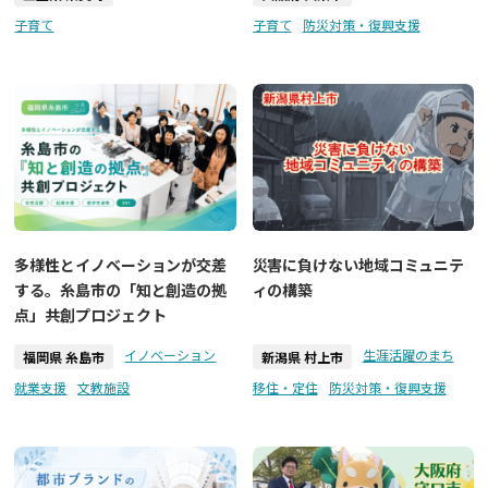
子育て
子育て
防災対策・復興支援
多様性とイノベーションが交差
災害に負けない地域コミュニテ
する。糸島市の「知と創造の拠
ィの構築
点」共創プロジェクト
イノベーション
生涯活躍のまち
福岡県 糸島市
新潟県 村上市
就業支援
文教施設
移住・定住
防災対策・復興支援