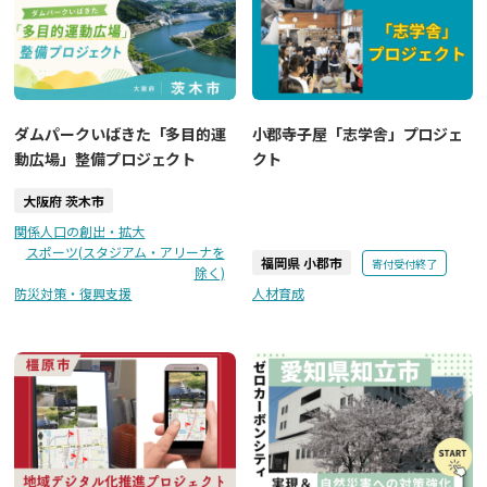
ダムパークいばきた「多目的運
小郡寺子屋「志学舎」プロジェ
動広場」整備プロジェクト
クト
大阪府 茨木市
関係人口の創出・拡大
スポーツ(スタジアム・アリーナを
福岡県 小郡市
寄付受付終了
除く)
防災対策・復興支援
人材育成