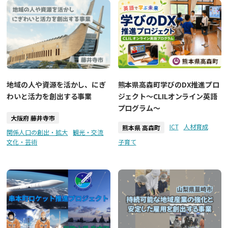
地域の人や資源を活かし、にぎ
熊本県高森町学びのDX推進プロ
わいと活力を創出する事業
ジェクト～CLILオンライン英語
プログラム～
大阪府 藤井寺市
ICT
人材育成
熊本県 高森町
関係人口の創出・拡大
観光・交流
文化・芸術
子育て