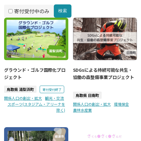
寄付受付中のみ
検索
グラウンド・ゴルフ国際化プロ
SDGsによる持続可能な共生・
ジェクト
協働の森整備事業プロジェクト
鳥取県 湯梨浜町
寄付受付終了
鳥取県 日南町
関係人口の創出・拡大
観光・交流
スポーツ(スタジアム・アリーナを
関係人口の創出・拡大
環境保全
除く)
農林水産業