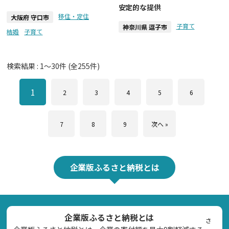
安定的な提供
移住・定住
大阪府 守口市
子育て
神奈川県 逗子市
結婚
子育て
検索結果 :
1
～
30
件 (全
255
件)
1
2
3
4
5
6
7
8
9
次へ »
企業版ふるさと納税とは
企業版ふるさと納税とは
さ