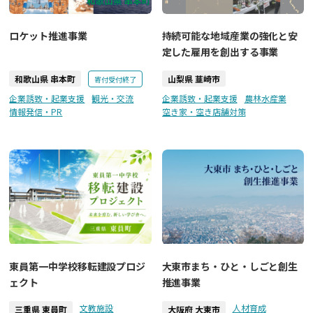
ロケット推進事業
持続可能な地域産業の強化と安
定した雇用を創出する事業
和歌山県 串本町
山梨県 韮崎市
寄付受付終了
企業誘致・起業支援
観光・交流
企業誘致・起業支援
農林水産業
情報発信・PR
空き家・空き店舗対策
東員第一中学校移転建設プロジ
大東市まち・ひと・しごと創生
ェクト
推進事業
文教施設
人材育成
三重県 東員町
大阪府 大東市