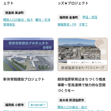
ェクト
ッズ★プロジェクト
徳島県 美波町
移住・定住
福岡県 香春町
関係人口の創出・拡大
観光・交流
環境保全
情報発信・PR
子育て
新体育館建設プロジェクト
那須塩原駅周辺まちづくり推進
事業～官民連携で魅力的な空間
づくりを～
栃木県 那須塩原市
福岡県 小郡市
寄付受付終了
関係人口の創出・拡大