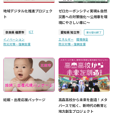
地域デジタル化推進プロジェク
ゼロカーボンシティ実現＆自然
ト
災害への対策強化～公用車を環
境にやさしい車に～
ICT
奈良県 橿原市
愛知県 知立市
寄付受付終了
イノベーション
エネルギー
環境保全
防災対策・復興支援
防災対策・復興支援
妊娠・出産応援パッケージ
高森高校から未来を創造！メタ
バースで拓く、新時代の教育と
地方創生プロジェクト