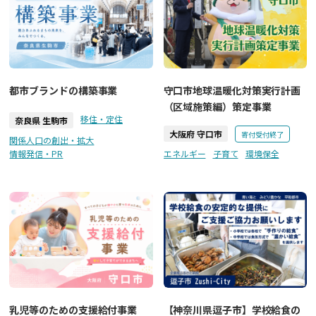
都市ブランドの構築事業
守口市地球温暖化対策実行計画
（区域施策編）策定事業
移住・定住
奈良県 生駒市
大阪府 守口市
寄付受付終了
関係人口の創出・拡大
情報発信・PR
エネルギー
子育て
環境保全
乳児等のための支援給付事業
【神奈川県逗子市】学校給食の