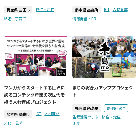
移住・定住
ICT
人材育成
兵庫県 三田市
熊本県 高森町
結婚
子育て
情報発信・PR
マンガからスタートする世界に
まちの総合力アッププロジェク
誇るコンテンツ産業の次世代を
ト
担う人材育成プロジェクト
福岡県 糸島市
寄付受付終了
ICT
人材育成
熊本県 高森町
生涯活躍のまち
移住・定住
文化・芸術
子育て