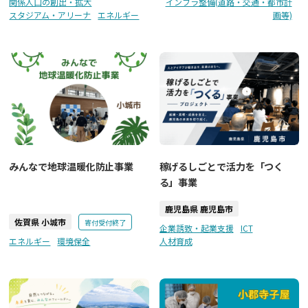
関係人口の創出・拡大
インフラ整備(道路・交通・都市計
スタジアム・アリーナ
エネルギー
画等)
みんなで地球温暖化防止事業
稼げるしごとで活力を「つく
る」事業
鹿児島県 鹿児島市
佐賀県 小城市
寄付受付終了
企業誘致・起業支援
ICT
エネルギー
環境保全
人材育成