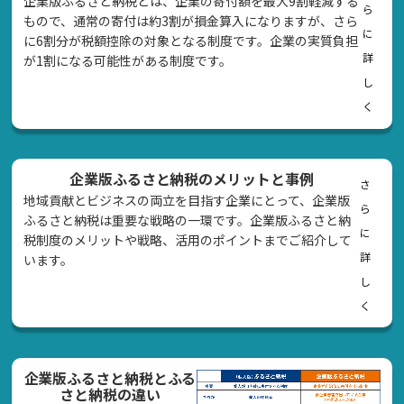
企業版ふるさと納税とは、企業の寄付額を最大9割軽減する
ら
もので、通常の寄付は約3割が損金算入になりますが、さら
に
に6割分が税額控除の対象となる制度です。企業の実質負担
詳
が1割になる可能性がある制度です。
し
く
企業版ふるさと納税のメリットと事例
さ
地域貢献とビジネスの両立を目指す企業にとって、企業版
ら
ふるさと納税は重要な戦略の一環です。企業版ふるさと納
に
税制度のメリットや戦略、活用のポイントまでご紹介して
詳
います。
し
く
企業版ふるさと納税とふる
さと納税の違い