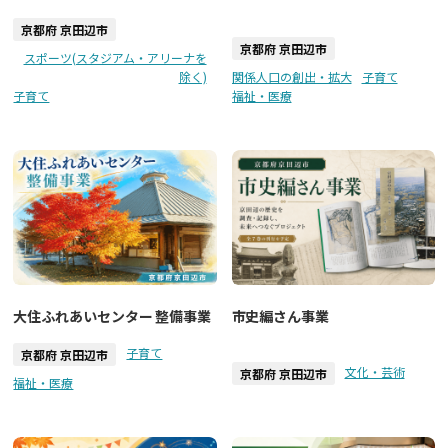
京都府 京田辺市
京都府 京田辺市
スポーツ(スタジアム・アリーナを
除く)
関係人口の創出・拡大
子育て
子育て
福祉・医療
大住ふれあいセンター 整備事業
市史編さん事業
子育て
京都府 京田辺市
文化・芸術
京都府 京田辺市
福祉・医療