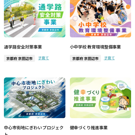
通学路安全対策事業
小中学校 教育環境整備事業
子育て
子育て
京都府 京田辺市
京都府 京田辺市
中心市街地にぎわい プロジェク
健幸づくり推進事業
ト