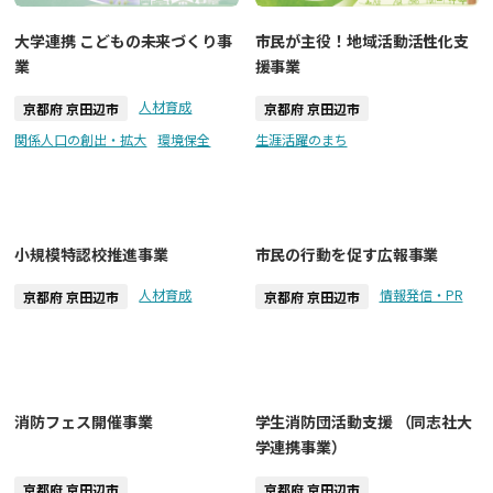
大学連携 こどもの未来づくり事
市民が主役！地域活動活性化支
業
援事業
人材育成
京都府 京田辺市
京都府 京田辺市
関係人口の創出・拡大
環境保全
生涯活躍のまち
小規模特認校推進事業
市民の行動を促す広報事業
人材育成
情報発信・PR
京都府 京田辺市
京都府 京田辺市
消防フェス開催事業
学生消防団活動支援 （同志社大
学連携事業）
京都府 京田辺市
京都府 京田辺市