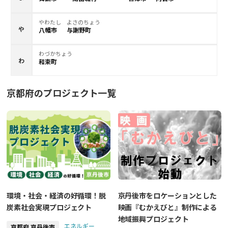
やわたし
よさのちょう
や
八幡市
与謝野町
わづかちょう
わ
和束町
京都府
のプロジェクト一覧
環境・社会・経済の好循環！脱
京丹後市をロケーションとした
炭素社会実現プロジェクト
映画『むかえびと』制作による
地域振興プロジェクト
エネルギー
京都府 京丹後市