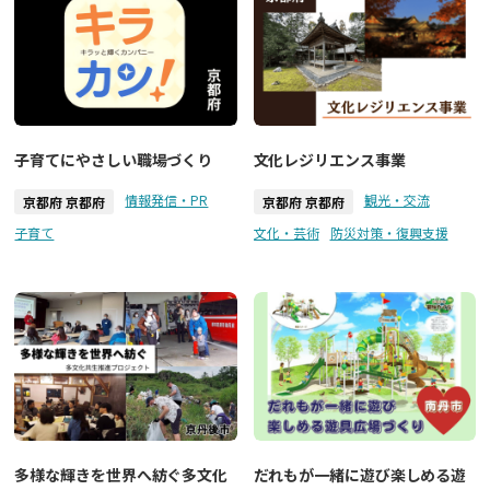
子育てにやさしい職場づくり
文化レジリエンス事業
情報発信・PR
観光・交流
京都府 京都府
京都府 京都府
子育て
文化・芸術
防災対策・復興支援
多様な輝きを世界へ紡ぐ多文化
だれもが一緒に遊び楽しめる遊