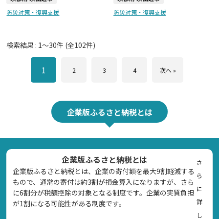
防災対策・復興支援
防災対策・復興支援
検索結果 :
1
～
30
件 (全
102
件)
1
2
3
4
次へ »
企業版ふるさと納税とは
企業版ふるさと納税とは
さ
企業版ふるさと納税とは、企業の寄付額を最大9割軽減する
ら
もので、通常の寄付は約3割が損金算入になりますが、さら
に
に6割分が税額控除の対象となる制度です。企業の実質負担
詳
が1割になる可能性がある制度です。
し