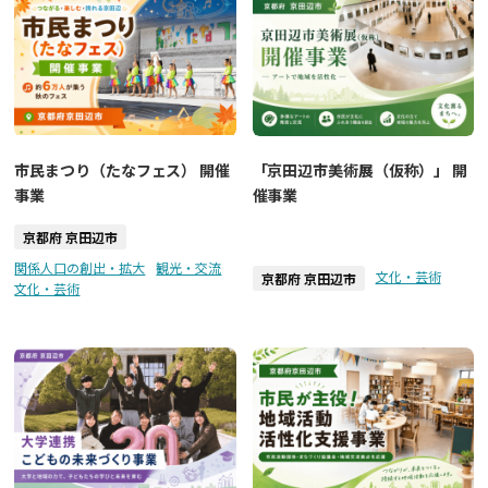
市民まつり（たなフェス） 開催
「京田辺市美術展（仮称）」 開
事業
催事業
京都府 京田辺市
関係人口の創出・拡大
観光・交流
文化・芸術
京都府 京田辺市
文化・芸術