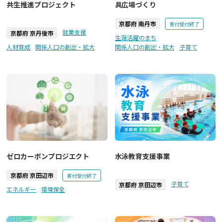
共生推進プロジェクト
具広場づくり
京都府 南丹市
寄付受付終了
就業支援
京都府 京丹後市
生涯活躍のまち
人材育成
関係人口の創出・拡大
関係人口の創出・拡大
子育て
ゼロカーボンプロジエクト
水泳教育支援事業
京都府 京田辺市
寄付受付終了
子育て
京都府 京田辺市
エネルギー
環境保全