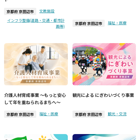
文教施設
京都府 京田辺市
インフラ整備(道路・交通・都市計
福祉・医療
京都府 京田辺市
画等)
介護人材育成事業 ～もっと安心
観光による にぎわいづくり事業
して年を重ねられるまちへ～
福祉・医療
観光・交流
京都府 京田辺市
京都府 京田辺市