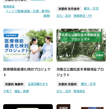
環境保全
観光・交流
京都府 京丹後市
インフラ整備(道路・交通・都市計
画等)
文化・芸術
情報発信・PR
医療機能最適化検討プロジェク
天橋立公園松並木景観保全プロ
ト
ジェクト
生涯活躍のまち
観光・交流
京都府 舞鶴市
京都府 京都府
子育て
福祉・医療
文化・芸術
環境保全