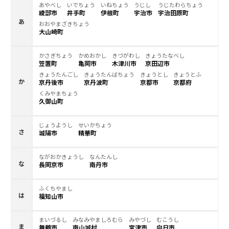
あやべし
いでちょう
いねちょう
うじし
うじたわらちょう
綾部市
井手町
伊根町
宇治市
宇治田原町
あ
おおやまざきちょう
大山崎町
かさぎちょう
かめおかし
きづがわし
きょうたなべし
笠置町
亀岡市
木津川市
京田辺市
きょうたんごし
きょうたんばちょう
きょうとし
きょうとふ
か
京丹後市
京丹波町
京都市
京都府
くみやまちょう
久御山町
じょうようし
せいかちょう
さ
城陽市
精華町
ながおかきょうし
なんたんし
な
長岡京市
南丹市
ふくちやまし
は
福知山市
まいづるし
みなみやましろむら
みやづし
むこうし
ま
舞鶴市
南山城村
宮津市
向日市