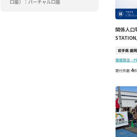
口座）：バーチャル口座
関係人口
STATI
岩手県 盛
情報発信・P
4
寄付件数: