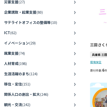
災害支援
(
27
)
企業誘致・起業支援
(
80
)
サテライトオフィスの整備等
(
10
)
ICT
(
62
)
イノベーション
(
29
)
三田さく
就業支援
(
74
)
兵庫県 三
環境保全
人材育成
(
198
)
6
寄付件数:
生涯活躍のまち
(
124
)
移住・定住
(
151
)
関係人口の創出・拡大
(
246
)
観光・交流
(
242
)