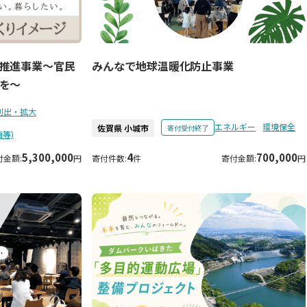
推進事業～官民
みんなで地球温暖化防止事業
を～
創出・拡大
エネルギー
環境保全
佐賀県 小城市
寄付受付終了
等)
5,300,000
4
700,000
付金額:
円
寄付件数:
件
寄付金額:
円