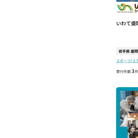
いわて盛
岩手県 盛
スポーツ(ス
3
寄付件数: