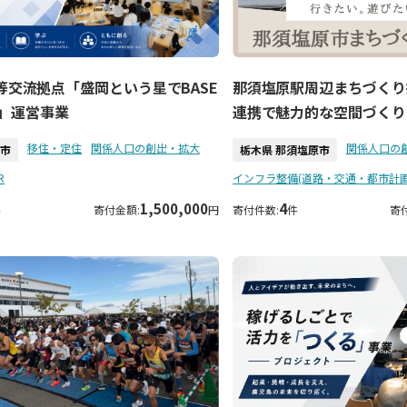
等交流拠点「盛岡という星でBASE
那須塩原駅周辺まちづくり
ON」運営事業
連携で魅力的な空間づくり
移住・定住
関係人口の創出・拡大
関係人口の
岡市
栃木県 那須塩原市
R
インフラ整備(道路・交通・都市計画
1,500,000
4
件
寄付金額:
円
寄付件数:
件
寄