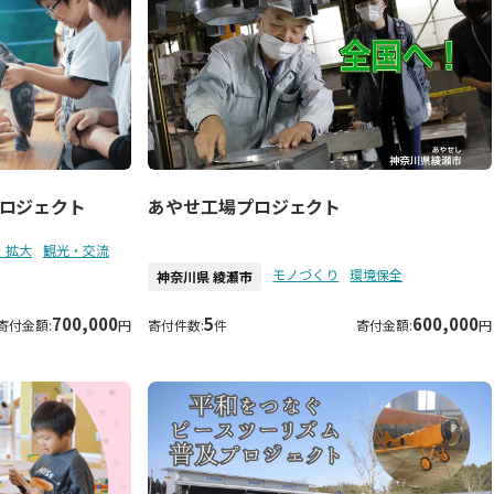
あやせ工場プロジェクト
ロジェクト
・拡大
観光・交流
モノづくり
環境保全
神奈川県 綾瀬市
700,000
5
600,000
寄付金額:
円
寄付件数:
件
寄付金額:
円