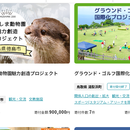
動物園魅力創造プロジェクト
グラウンド・ゴルフ国際化
鳥取県 湯梨浜町
寄付受付終了
関係人口の創出・拡大
観光・交流
観光・交流
文教施設
島市
スポーツ(スタジアム・アリーナを除
900,000
7
件
寄付金額:
円
寄付件数:
件
寄