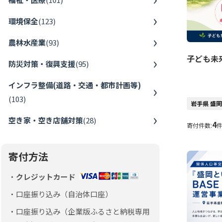
環境保全
(
123
)
農林水産業
(
93
)
子ども未
防災対策・復興支援
(
95
)
インフラ整備(道路・交通・都市計画等)
(
103
)
岩手県 盛
空き家・空き店舗対策
(
28
)
4
寄付件数:
寄付方法
クレジットカード
口座振り込み（自治体口座）
口座振り込み（企業版ふるさと納税専用