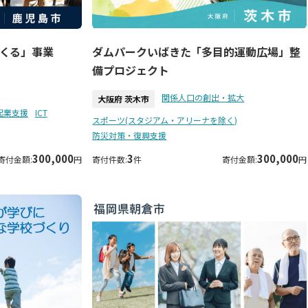
くる」事業
ダムパークいばきた「多目的運動広場」整
備プロジェクト
関係人口の創出・拡大
大阪府 茨木市
起業支援
ICT
スポーツ(スタジアム・アリーナを除く)
防災対策・復興支援
300,000
3
300,000
寄付金額:
円
寄付件数:
件
寄付金額:
円