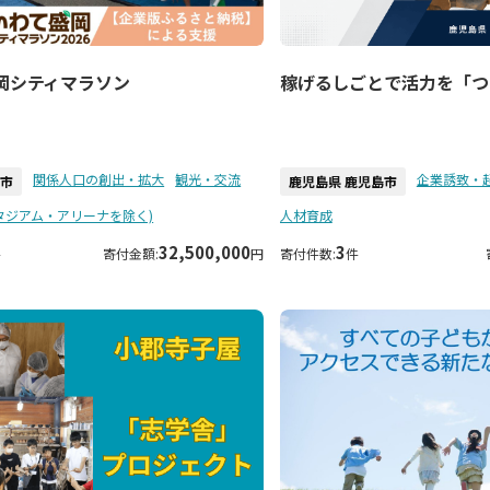
岡シティマラソン
稼げるしごとで活力を「つ
関係人口の創出・拡大
観光・交流
企業誘致・
岡市
鹿児島県 鹿児島市
タジアム・アリーナを除く)
人材育成
32,500,000
3
件
寄付金額:
円
寄付件数:
件