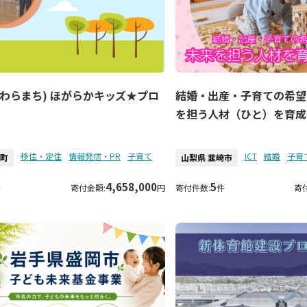
かわらまち) ほがらかキッズ★プロ
結婚・出産・子育ての希望
を担う人材（ひと）を育成
移住・定住
情報発信・PR
子育て
ICT
結婚
子育
春町
山梨県 韮崎市
4,658,000
5
件
寄付金額:
円
寄付件数:
件
寄