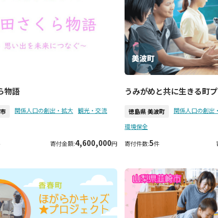
ら物語
うみがめと共に生きる町プ
関係人口の創出・拡大
観光・交流
関係人口の創出
田市
徳島県 美波町
環境保全
4,600,000
5
件
寄付金額:
円
寄付件数:
件