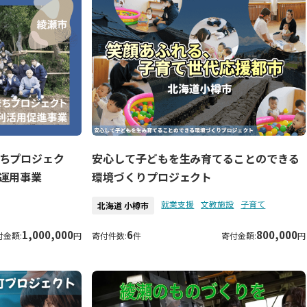
ちプロジェク
安心して子どもを生み育てることのできる
運用事業
環境づくりプロジェクト
就業支援
文教施設
子育て
北海道 小樽市
1,000,000
6
800,000
付金額:
円
寄付件数:
件
寄付金額:
円