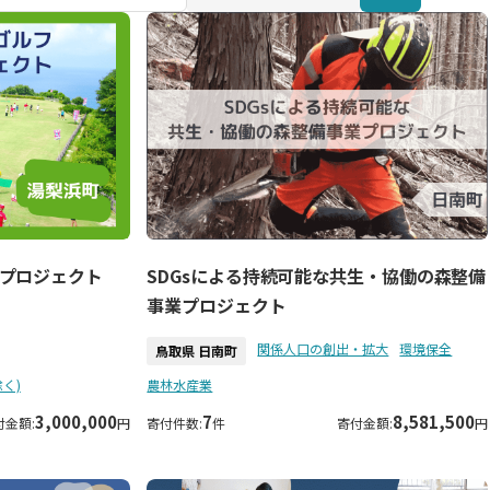
プロジェクト
SDGsによる持続可能な共生・協働の森整備
事業プロジェクト
関係人口の創出・拡大
環境保全
鳥取県 日南町
く)
農林水産業
3,000,000
7
8,581,500
付金額:
円
寄付件数:
件
寄付金額:
円