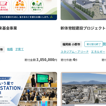
来基金事業
新体育館建設プロジェクト
関
福岡県 小郡市
寄付受付終了
結婚
子育て
岡市
スタジアム・アリーナ
エネルギー
3,050,000
4
件
寄付金額:
円
寄付件数:
件
寄