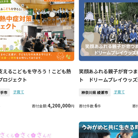
支えるこどもを守ろう！こども熱
笑顔あふれる親子が育つま
プロジェクト
ト ドリームプレイウッズ
子育て
子育て
久手市
神奈川県 綾瀬市
4,200,000
6
件
寄付金額:
円
寄付件数:
件
寄