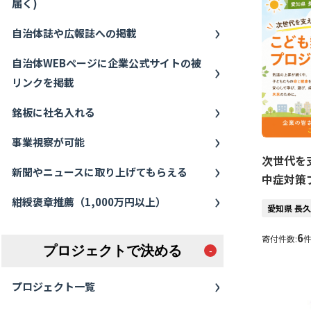
届く)
自治体誌や広報誌への掲載
自治体WEBページに企業公式サイトの被
リンクを掲載
銘板に社名入れる
事業視察が可能
次世代を
新聞やニュースに取り上げてもらえる
中症対策
紺綬褒章推薦（1,000万円以上）
愛知県 長
6
寄付件数:
プロジェクトで決める
プロジェクト一覧