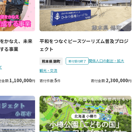
をかなえ、未来
平和をつなぐピースツーリズム普及プロジ
する事業
ェクト
関係人口の創出・拡大
熊本県 錦町
寄付受付終了
て
観光・交流
1,100,000
5
2,300,000
付金額:
円
寄付件数:
件
寄付金額:
円