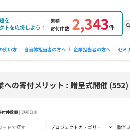
2,343
題を
累積
件
クトを応援しよう！
寄付件数
の使い方
自治体担当者の方へ
企業担当者の方へ
セミ
業への寄付メリット : 贈呈式開催
(
552
)
寄付件数順
|
更新日順