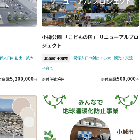
小樽公園 「こどもの国」 リニューアルプロ
ジェクト
係人口の創出・拡大
関係人口の創出・拡大
観光・交流
北海道 小樽市
子育て
5,200,000
4
500,000
付金額:
円
寄付件数:
件
寄付金額:
円