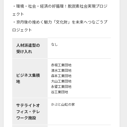
・環境・社会・経済の好循環！脱炭素社会実現プロジ
ェクト
・京丹後の煌めく魅力「文化財」を未来へつなごうプ
ロジェクト
なし
人材派遣型の
受け入れ
赤坂工業団地
清水工業団地
ビジネス集積
森本工業団地
地
大山工業団地
永留工業団地
谷工業団地
かぶと山虹の家
サテライトオ
フィス・テレ
ワーク施設