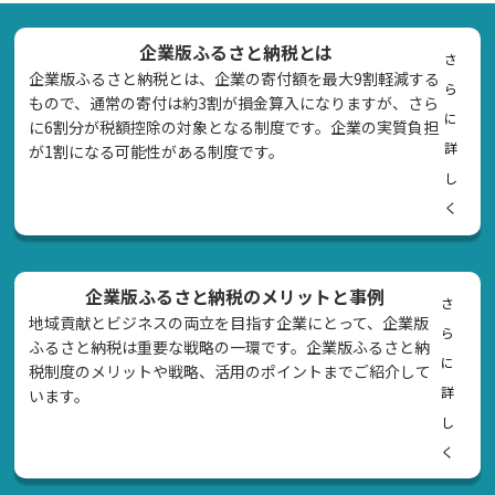
企業版ふるさと納税とは
さ
企業版ふるさと納税とは、企業の寄付額を最大9割軽減する
ら
もので、通常の寄付は約3割が損金算入になりますが、さら
に
に6割分が税額控除の対象となる制度です。企業の実質負担
詳
が1割になる可能性がある制度です。
し
く
企業版ふるさと納税のメリットと事例
さ
地域貢献とビジネスの両立を目指す企業にとって、企業版
ら
ふるさと納税は重要な戦略の一環です。企業版ふるさと納
に
税制度のメリットや戦略、活用のポイントまでご紹介して
詳
います。
し
く