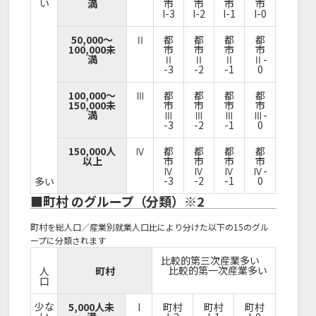
い
満
市
市
市
市
I-3
I-2
I-1
I-0
50,000～
Ⅱ
都
都
都
都
100,000未
市
市
市
市
満
Ⅱ
Ⅱ
Ⅱ
Ⅱ-
-3
-2
-1
0
100,000～
Ⅲ
都
都
都
都
150,000未
市
市
市
市
満
Ⅲ
Ⅲ
Ⅲ
Ⅲ-
-3
-2
-1
0
150,000人
Ⅳ
都
都
都
都
以上
市
市
市
市
Ⅳ
Ⅳ
Ⅳ
Ⅳ-
-3
-2
-1
0
多い
■町村 のグループ（分類）※2
町村を総人口／産業別就業人口比により分けた以下の15のグル
ープに分類されます
比較的第三次産業多い
比較的第一次産業多い
人
町村
口
少な
5,000人未
I
町村
町村
町村
い