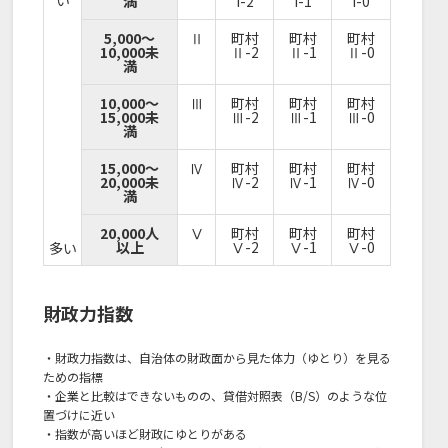
満
I-2
I-1
I-0
5,000～
Ⅱ
町村
町村
町村
10,000未
Ⅱ-2
Ⅱ-1
Ⅱ-0
満
10,000～
Ⅲ
町村
町村
町村
15,000未
Ⅲ-2
Ⅲ-1
Ⅲ-0
満
15,000～
Ⅳ
町村
町村
町村
20,000未
Ⅳ-2
Ⅳ-1
Ⅳ-0
満
20,000人
Ⅴ
町村
町村
町村
以上
Ⅴ-2
Ⅴ-1
Ⅴ-0
多い
財政力指数
・財政力指数は、自治体の財政面から見た体力（ゆとり）を見る
ための指標
・企業と比較はできないものの、貸借対照表（B/S）のような位
置づけに近い
・指数が高いほど財政にゆとりがある