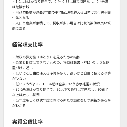
・1.0以上はかなり健全で、0.4～0.99は概ね問題なし、0.4未満
は危険水域
・財政力指数が過去3年間の平均値1.0を超える回体は交付税不交
付体となる
・人口と産業が集積して、税収が多い場合は比較的数値は良い傾
向にある
経常収支比率
・財政の弾力性（ゆとり）を見るための指標
・企業と比較はできないものの、損益計算書（P/L）のような位
置づけに近い
・低いほど自由に使える予算が多く、高いほど自由に使える予算
が少ない
・低いほうがよく、100％超は企業でいう赤字経営の状況
・86.0未満はかなり健全で、90以下であれば問題なし、90後半
以上は厳しい状況
・当年度もしくは次年度における新たな施策を打つ余裕があるか
がわかる
実質公債比率