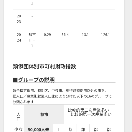
１
20
-
23
20
都市
0.29
96.4
13.1
126.1
24
Ⅱ－
１
類似団体別市町村財政指数
■グループの説明
政令指定都市、特別区、中核市、施行時特例市以外の市を、
総人口／産業別就業人口比により分けた以下の16のグループに
分類されます
比較的第三次産業多い
比較的第一次産業多い
人
都市
口
少な
50,000人未
I
都
都
都
都