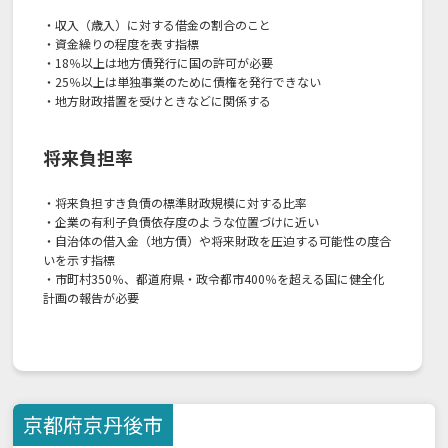
・収入（歳入）に対する借金の割合のこと
・資金繰りの程度を表す指標
・18％以上は地方債発行に国の許可が必要
・25％以上は単独事業のために債権を発行できない
・地方財政措置を受けときなどに関係する
将来負担率
・将来負担すき負債の標準財政規模に対する比率
・企業の有利子負債依存度のような位置づけに近い
・自治体の借入金（地方債）や将来財政を圧迫する可能性の度合
いを示す指標
・市町村350％、都道府県・政令都市400％を超える国に健全化
計画の報告が必要
京都府
京丹後市