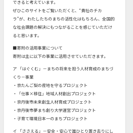
できると考えています。
ぜひこのサイトをご覧いただくと、“貴社のチカ
ラ”が、わたしたちのまちの活性化はもちろん、全国的
な社会課題の解決にもつながることを感じていただけ
ると思います。
■寄附の活用事業について
寄附は主に以下の事業に活用させていただきます。
ア 「はぐくむ」－まちの将来を担う人材育成のまちづ
くり－事業
・京たんご梨の産地を守るプロジェクト
・「仕事×移住」地域人材創出プロジェクト
・京丹後市未来創生人材育成プロジェクト
・京丹後市夢まち創り大学運営プロジェクト
・子育て環境日本一のまちプロジェクト
イ 「ささえる」－安全・安心で誰ひとり置き去りにし