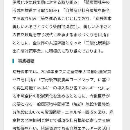
温暖化や気候変動に対する取り組み」「循環型社会の
形成を推進する取り組み」「自然及び社会環境を保全
する取り組み」等を進めることとしており、”京丹後市
美しいふるさとづくり条例”も制定し、美しいふるさと
の自然環境を守り次代に継承するまちづくりを目指す
とともに、全世界の共通課題となった「二酸化炭素排
出抑制対策事業」に積極的に取り組んでおります。
事業概要
京丹後市では、2050年までに温室効果ガス排出量実質
ゼロを目指す「京丹後市脱炭素ロードマップ」に基づ
く再生可能エネルギーの導入及び省エネルギー化によ
る市域全体の脱炭素化を進めるとともに、今後更新が
必要となる一般廃棄物中間処理（焼却）施設や最終処
分施設においても資源循環・エネルギー回収を図り、廃
棄物の発生抑制と併せて循環型社会構築に寄与する施
設整備を行い、地域資源である自然エネルギーの活用