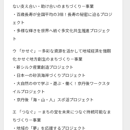
ない支え合い・助け合いのまちづくり－事業
・百歳長寿が全国平均の3倍！長寿の秘密に迫るプロジ
ェクト
・多様な輝きを世界へ紡ぐ多文化共生推進プロジェク
ト
ウ 「かせぐ」－多彩な資源を活かして地域経済を強靭
化 かせぐ地方創生のまちづくり－事業
・新シルク産業創造プロジェクト
・日本一の砂浜海岸づくりプロジェクト
・大自然の中で学ぶ・遊ぶ・働く！京丹後ワークスタ
イルプロジェクト
・京丹後「海・山・人」スポ活プロジェクト
エ 「つなぐ」－まちの宝を未来につなぐ持続可能なま
ちづくり－事業
・地域の「夢」を応援するプロジェクト