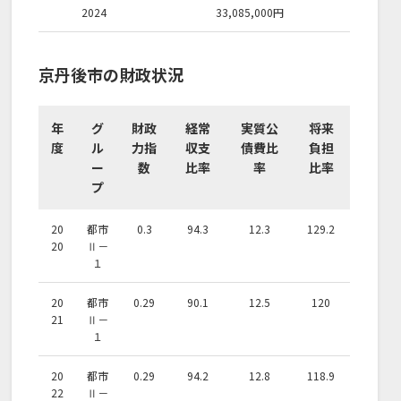
2024
33,085,000
円
京丹後市の財政状況
年
グ
財政
経常
実質公
将来
度
ル
力指
収支
債費比
負担
ー
数
比率
率
比率
プ
20
都市
0.3
94.3
12.3
129.2
20
Ⅱ－
１
20
都市
0.29
90.1
12.5
120
21
Ⅱ－
１
20
都市
0.29
94.2
12.8
118.9
22
Ⅱ－