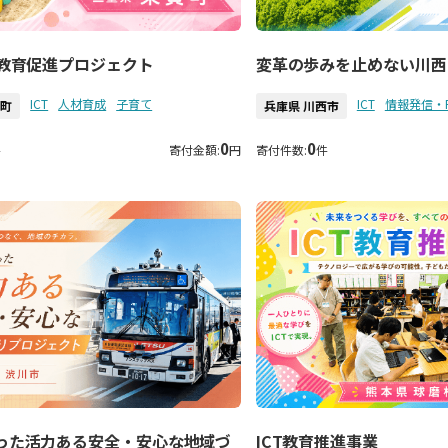
貫教育促進プロジェクト
変革の歩みを止めない川西
ICT
人材育成
子育て
ICT
情報発信・
員町
兵庫県 川西市
0
0
件
寄付金額:
円
寄付件数:
件
った活力ある安全・安心な地域づ
ICT教育推進事業