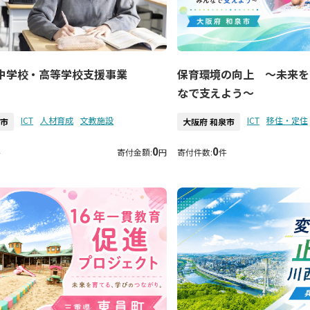
中学校・高等学校支援事業
保育環境の向上 ～未来を
なで支えよう～
ICT
人材育成
文教施設
ICT
移住・定住
石市
大阪府 和泉市
0
0
件
寄付金額:
円
寄付件数:
件