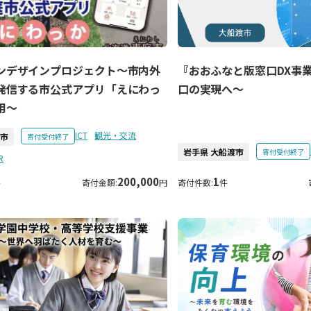
『おおふなと版窓口DX事
ンデザインプロジェクト～市内外
口の実現へ～
発信する市公式アプリ「えにわっ
用～
ICT
観光・交流
庭市
寄付受付終了
岩手県 大船渡市
寄付受付終了
R
200,000
1
件
寄付金額:
円
寄付件数:
件