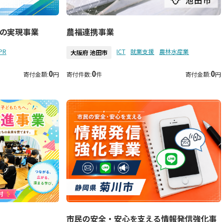
の実現事業
農福連携事業
PR
ICT
就業支援
農林水産業
大阪府 池田市
0
0
0
寄付金額:
円
寄付件数:
件
寄付金額:
円
市民の安全・安心を支える情報発信強化事