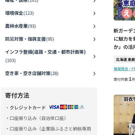
環境保全
(
123
)
農林水産業
(
93
)
新ガーデ
に魅力を
防災対策・復興支援
(
95
)
か」の活
インフラ整備(道路・交通・都市計画等)
北海道 恵
(
103
)
情報発信・P
空き家・空き店舗対策
(
28
)
1
寄付件数:
寄付方法
クレジットカード
口座振り込み（自治体口座）
口座振り込み（企業版ふるさと納税専用