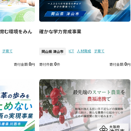
育む環境をみん
確かな学力育成事業
子育て
ICT
人材育成
子育て
岡山県 津山市
0
0
0
寄付金額:
円
寄付件数:
件
寄付金額:
円