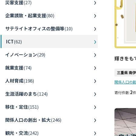
災害支援
(
27
)
企業誘致・起業支援
(
80
)
サテライトオフィスの整備等
(
10
)
ICT
(
62
)
イノベーション
(
29
)
輝きをも
就業支援
(
74
)
三重県 南
人材育成
(
198
)
関係人口の
2
寄付件数:
生涯活躍のまち
(
124
)
移住・定住
(
151
)
関係人口の創出・拡大
(
246
)
観光・交流
(
242
)