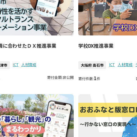
情に合わせたＤＸ推進事業
学校DX推進事業
ICT
人材育成
ICT
人材育成
大津市
大阪府 高石市
寄付金額:
非公開
1
件
寄付件数:
件