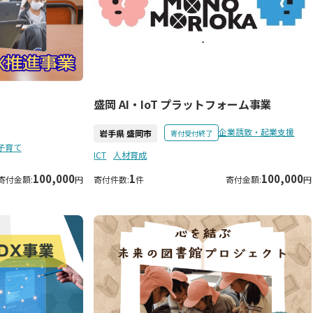
盛岡 AI・IoT プラットフォーム事業
企業誘致・起業支援
岩手県 盛岡市
寄付受付終了
子育て
ICT
人材育成
100,000
1
100,000
寄付金額:
円
寄付件数:
件
寄付金額:
円