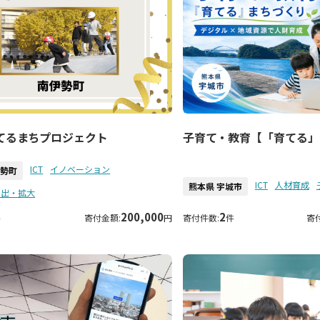
てるまちプロジェクト
子育て・教育【「育てる」
ICT
イノベーション
伊勢町
ICT
人材育成
熊本県 宇城市
創出・拡大
200,000
2
件
寄付金額:
円
寄付件数:
件
寄