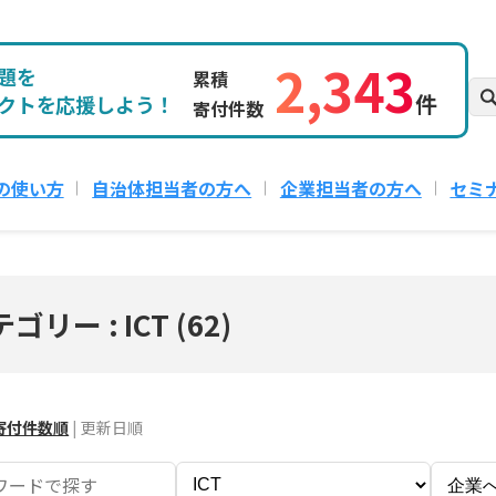
2,343
題を
累積
件
クトを応援しよう！
寄付件数
の使い方
自治体担当者の方へ
企業担当者の方へ
セミ
ゴリー : ICT
(
62
)
寄付件数順
|
更新日順