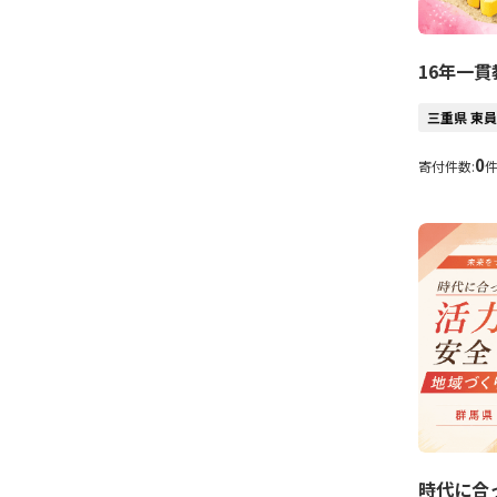
16年一
三重県 東
0
寄付件数:
時代に合