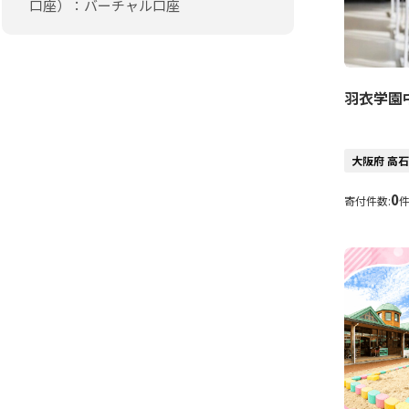
口座）：バーチャル口座
羽衣学園
大阪府 高
0
寄付件数: