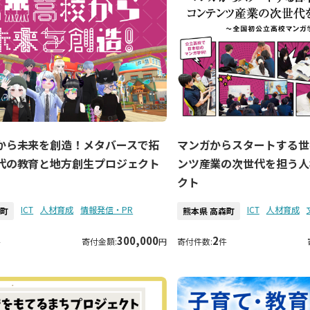
から未来を創造！メタバースで拓
マンガからスタートする世
代の教育と地方創生プロジェクト
ンツ産業の次世代を担う人
クト
ICT
人材育成
情報発信・PR
ICT
人材育成
森町
熊本県 高森町
300,000
2
件
寄付金額:
円
寄付件数:
件