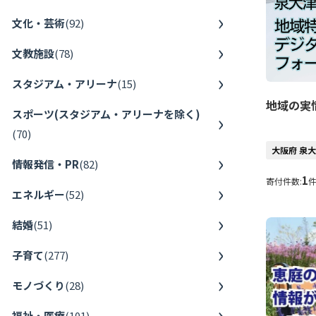
文化・芸術
(
92
)
文教施設
(
78
)
スタジアム・アリーナ
(
15
)
地域の実
スポーツ(スタジアム・アリーナを除く)
(
70
)
大阪府 泉
情報発信・PR
(
82
)
1
寄付件数:
エネルギー
(
52
)
結婚
(
51
)
子育て
(
277
)
モノづくり
(
28
)
福祉・医療
(
101
)