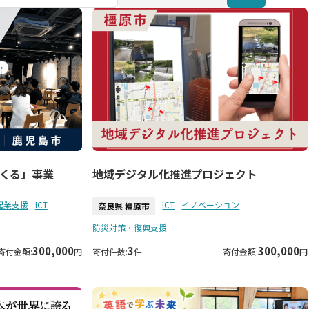
くる」事業
地域デジタル化推進プロジェクト
起業支援
ICT
ICT
イノベーション
奈良県 橿原市
防災対策・復興支援
300,000
3
300,000
寄付金額:
円
寄付件数:
件
寄付金額:
円