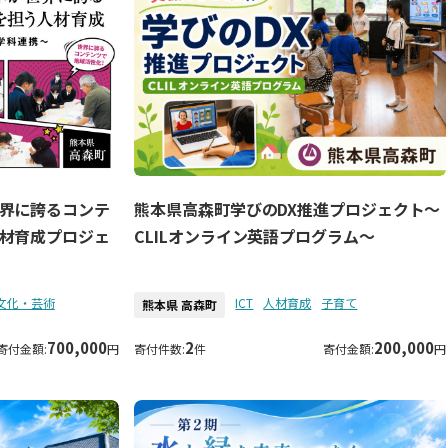
界に誇るコンテ
熊本県高森町学びのDX推進プロジェクト～
材育成プロジェ
CLILオンライン英語プログラム～
文化・芸術
ICT
人材育成
子育て
熊本県 高森町
700,000
2
200,000
寄付金額:
円
寄付件数:
件
寄付金額:
円