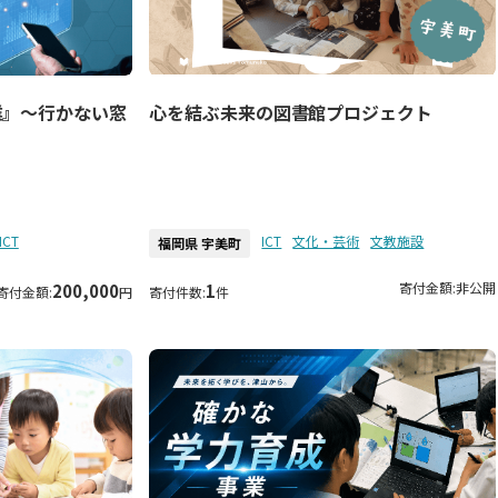
業』～行かない窓
心を結ぶ未来の図書館プロジェクト
ICT
ICT
文化・芸術
文教施設
福岡県 宇美町
寄付金額:
非公開
200,000
1
寄付金額:
円
寄付件数:
件