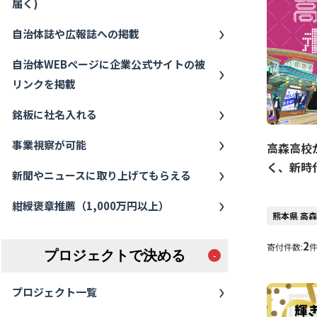
届く)
自治体誌や広報誌への掲載
自治体WEBページに企業公式サイトの被
リンクを掲載
銘板に社名入れる
事業視察が可能
高森高校
く、新時
新聞やニュースに取り上げてもらえる
紺綬褒章推薦（1,000万円以上）
熊本県 高
2
寄付件数:
プロジェクトで決める
プロジェクト一覧