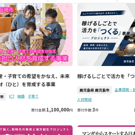
産・子育ての希望をかなえ、未来
稼げるしごとで活力を「つ
材（ひと）を育成する事業
企業誘致・
鹿児島県 鹿児島市
ICT
結婚
子育て
崎市
人材育成
1,100,000
3
件
寄付金額:
円
寄付件数:
件