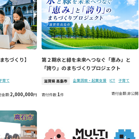
まちづくり】
第２期水と緑を未来へつなぐ「恵み」と
「誇り」のまちづくりプロジェクト
子育て
企業誘致・起業支援
ICT
子育て
滋賀県 高島市
寄付金額:
非公開
2,000,000
1
付金額:
円
寄付件数:
件