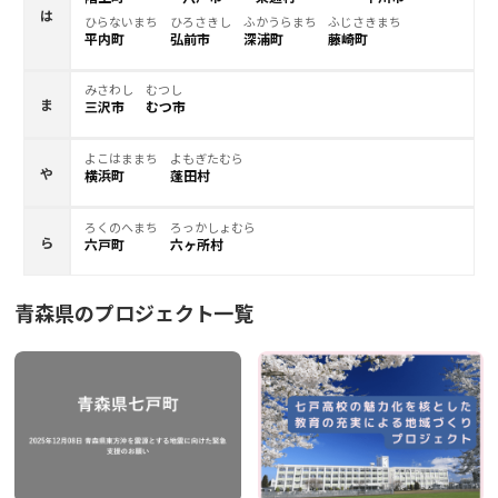
は
ひらないまち
ひろさきし
ふかうらまち
ふじさきまち
平内町
弘前市
深浦町
藤崎町
みさわし
むつし
ま
三沢市
むつ市
よこはままち
よもぎたむら
や
横浜町
蓬田村
ろくのへまち
ろっかしょむら
ら
六戸町
六ヶ所村
青森県
のプロジェクト一覧