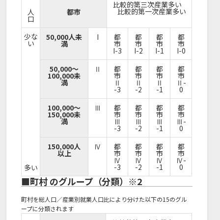
比較的第三次産業多い
比較的第一次産業多い
人
都市
口
少な
50,000人未
I
都
都
都
都
い
満
市
市
市
市
I-3
I-2
I-1
I-0
50,000～
Ⅱ
都
都
都
都
100,000未
市
市
市
市
満
Ⅱ
Ⅱ
Ⅱ
Ⅱ-
-3
-2
-1
0
100,000～
Ⅲ
都
都
都
都
150,000未
市
市
市
市
満
Ⅲ
Ⅲ
Ⅲ
Ⅲ-
-3
-2
-1
0
150,000人
Ⅳ
都
都
都
都
以上
市
市
市
市
Ⅳ
Ⅳ
Ⅳ
Ⅳ-
-3
-2
-1
0
多い
■町村 のグループ（分類）※2
町村を総人口／産業別就業人口比により分けた以下の15のグル
ープに分類されます