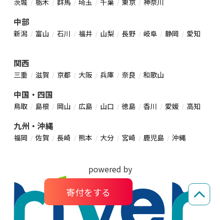
茨城
栃木
群馬
埼玉
千葉
東京
神奈川
中部
新潟
富山
石川
福井
山梨
長野
岐阜
静岡
愛知
関西
三重
滋賀
京都
大阪
兵庫
奈良
和歌山
中国・四国
鳥取
島根
岡山
広島
山口
徳島
香川
愛媛
高知
九州・沖縄
福岡
佐賀
長崎
熊本
大分
宮崎
鹿児島
沖縄
powered by
寄付をする