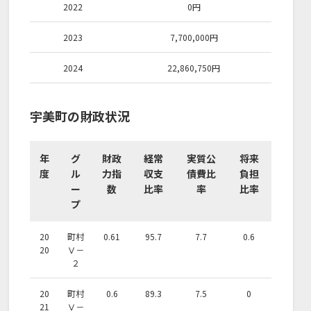
2022
0
円
2023
7,700,000
円
2024
22,860,750
円
宇美町の財政状況
年
グ
財政
経常
実質公
将来
度
ル
力指
収支
債費比
負担
ー
数
比率
率
比率
プ
20
町村
0.61
95.7
7.7
0.6
20
Ⅴ－
２
20
町村
0.6
89.3
7.5
0
21
Ⅴ－