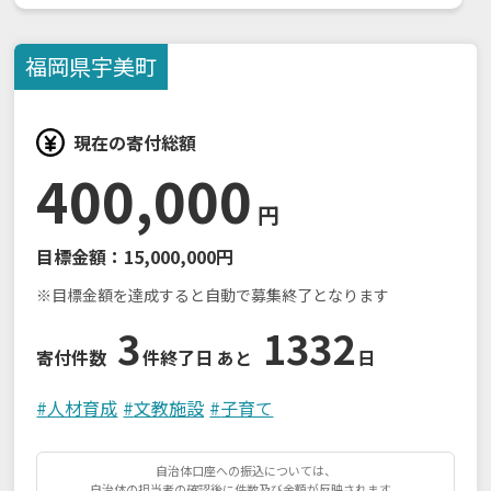
福岡県
宇美町
現在の寄付総額
400,000
円
目標金額：
15,000,000円
※目標金額を達成すると自動で募集終了となります
3
1332
寄付件数
件
終了日 あと
日
#
人材育成
#
文教施設
#
子育て
自治体口座への振込については、
自治体の担当者の確認後に件数及び金額が反映されます。