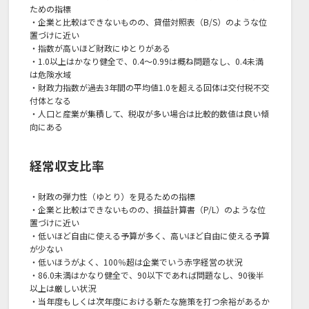
ための指標
・企業と比較はできないものの、貸借対照表（B/S）のような位
置づけに近い
・指数が高いほど財政にゆとりがある
・1.0以上はかなり健全で、0.4～0.99は概ね問題なし、0.4未満
は危険水域
・財政力指数が過去3年間の平均値1.0を超える回体は交付税不交
付体となる
・人口と産業が集積して、税収が多い場合は比較的数値は良い傾
向にある
経常収支比率
・財政の弾力性（ゆとり）を見るための指標
・企業と比較はできないものの、損益計算書（P/L）のような位
置づけに近い
・低いほど自由に使える予算が多く、高いほど自由に使える予算
が少ない
・低いほうがよく、100％超は企業でいう赤字経営の状況
・86.0未満はかなり健全で、90以下であれば問題なし、90後半
以上は厳しい状況
・当年度もしくは次年度における新たな施策を打つ余裕があるか