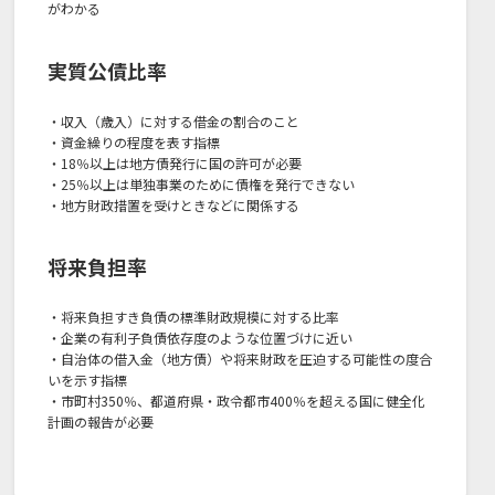
がわかる
実質公債比率
・収入（歳入）に対する借金の割合のこと
・資金繰りの程度を表す指標
・18％以上は地方債発行に国の許可が必要
・25％以上は単独事業のために債権を発行できない
・地方財政措置を受けときなどに関係する
将来負担率
・将来負担すき負債の標準財政規模に対する比率
・企業の有利子負債依存度のような位置づけに近い
・自治体の借入金（地方債）や将来財政を圧迫する可能性の度合
いを示す指標
・市町村350％、都道府県・政令都市400％を超える国に健全化
計画の報告が必要