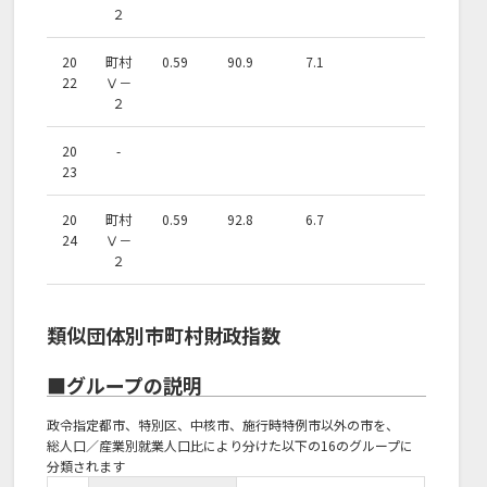
２
20
町村
0.59
90.9
7.1
22
Ⅴ－
２
20
-
23
20
町村
0.59
92.8
6.7
24
Ⅴ－
２
類似団体別市町村財政指数
■グループの説明
政令指定都市、特別区、中核市、施行時特例市以外の市を、
総人口／産業別就業人口比により分けた以下の16のグループに
分類されます