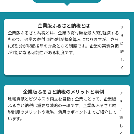
企業版ふるさと納税とは
さ
企業版ふるさと納税とは、企業の寄付額を最大9割軽減する
ら
もので、通常の寄付は約3割が損金算入になりますが、さら
に
に6割分が税額控除の対象となる制度です。企業の実質負担
詳
が1割になる可能性がある制度です。
し
く
企業版ふるさと納税のメリットと事例
さ
地域貢献とビジネスの両立を目指す企業にとって、企業版
ら
ふるさと納税は重要な戦略の一環です。企業版ふるさと納
に
税制度のメリットや戦略、活用のポイントまでご紹介して
詳
います。
し
く