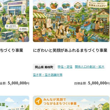
ちづくり事業
にぎわいと笑顔があふれるまちづくり事業
移住・定住
関係人口の創出・拡大
岡山県 美咲町
空き家・空き店舗対策
5,000,000
5,000,000
金額 :
円
目標金額 :
円