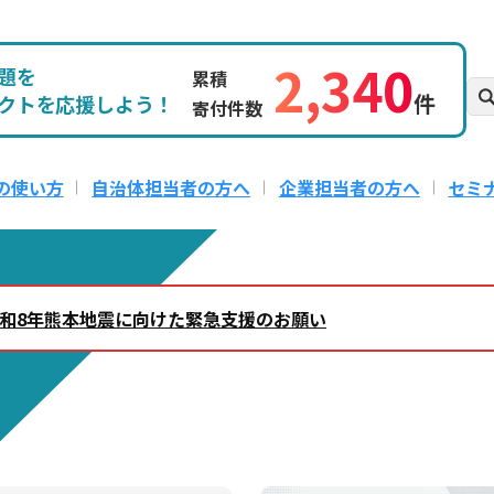
2,340
題を
累積
件
クトを応援しよう！
寄付件数
の使い方
自治体担当者の方へ
企業担当者の方へ
セミ
8日 令和8年熊本地震に向けた緊急支援のお願い