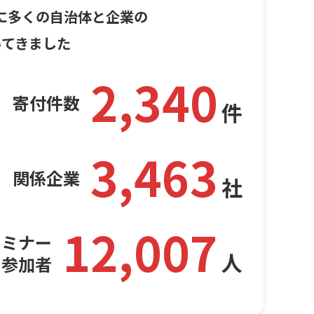
でに多くの自治体と企業の
ってきました
2,340
寄付件数
件
3,463
関係企業
社
12,007
セミナー
人
参加者