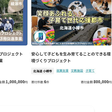
ちプロジェクト
安心して子どもを生み育てることのできる環
業
境づくりプロジェクト
就業支援
文教施設
子育て
北海道 小樽市
1,000,000
6
800,000
金額:
円
寄付件数:
件
寄付金額:
円