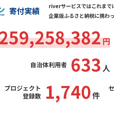
riverサービスではこれま
寄付実績
企業版ふるさと納税に携わ
,259,258,382
円
633
自治体利用者
人
1,740
プロジェクト
件
登録数