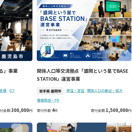
る」事業
関係人口等交流拠点「盛岡という星でBASE
STATION」運営事業
支援
ICT
移住・定住
関係人口の創出・拡大
岩手県 盛岡市
情報発信・PR
300,000
4
1,500,000
付金額:
円
寄付件数:
件
寄付金額:
円