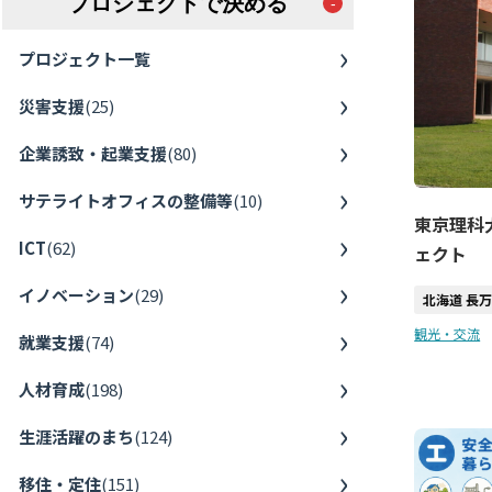
プロジェクトで決める
プロジェクト一覧
災害支援
(
25
)
企業誘致・起業支援
(
80
)
サテライトオフィスの整備等
(
10
)
東京理科
ICT
(
62
)
ェクト
イノベーション
(
29
)
北海道 長
観光・交流
就業支援
(
74
)
人材育成
(
198
)
生涯活躍のまち
(
124
)
移住・定住
(
151
)