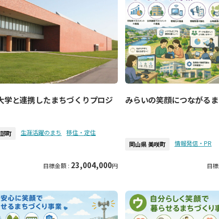
大学と連携したまちづくりプロジ
みらいの笑顔につながるま
生涯活躍のまち
移住・定住
万部町
情報発信・PR
岡山県 美咲町
23,004,000
目標金額 :
円
目標