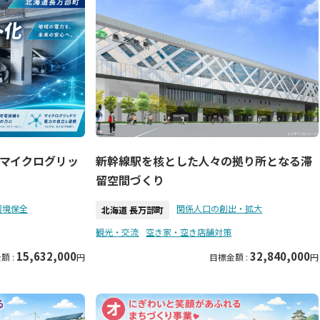
マイクログリッ
新幹線駅を核とした人々の拠り所となる滞
留空間づくり
環境保全
関係人口の創出・拡大
北海道 長万部町
観光・交流
空き家・空き店舗対策
15,632,000
32,840,000
額 :
円
目標金額 :
円