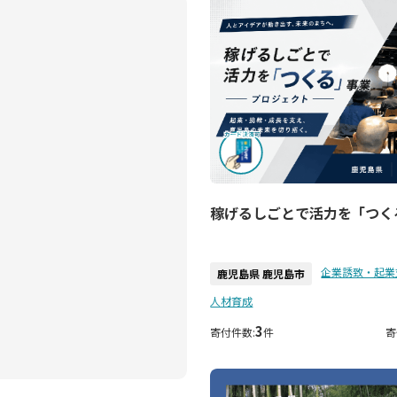
稼げるしごとで活力を「つく
企業誘致・起業
鹿児島県 鹿児島市
人材育成
3
寄付件数:
件
寄