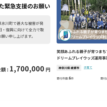
向けた緊急支援のお願い
本県氷川町で甚大な被害が発
旧・復興に向けて全力で取
お願い申し上げます。
笑顔あふれる親子が育つま
ドリームプレイウッズ運用事
1,700,000
子育て
神奈川県 綾瀬市
額 :
円
6
寄付件数:
件
寄付