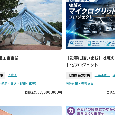
【災害に強いまち】地域の
備工事事業
ト化プロジェクト
子育て
エネルギー
田市
北海道 長万部町
(道路・交通・都市計画等)
防災対策・復興支援
3,000,000
目標金額 :
円
目標金