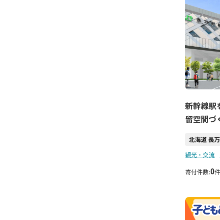
新幹線駅
留空間づ
北海道 長
観光・交流
0
寄付件数: