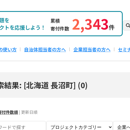
2,343
題を
累積
件
クトを応援しよう！
寄付件数
の使い方
自治体担当者の方へ
企業担当者の方へ
セミ
索結果: [北海道 長沼町]
(
0
)
寄付件数順
|
更新日順