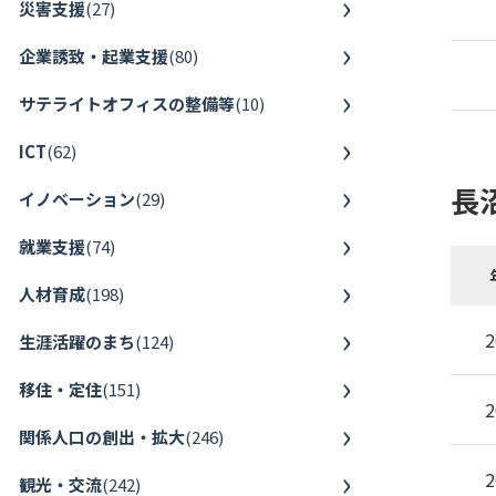
災害支援
(
27
)
企業誘致・起業支援
(
80
)
サテライトオフィスの整備等
(
10
)
ICT
(
62
)
長
イノベーション
(
29
)
就業支援
(
74
)
人材育成
(
198
)
2
生涯活躍のまち
(
124
)
移住・定住
(
151
)
2
関係人口の創出・拡大
(
246
)
2
観光・交流
(
242
)