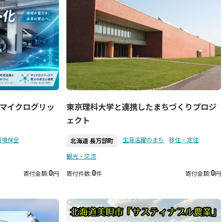
マイクログリッ
東京理科大学と連携したまちづくりプロジ
ェクト
環境保全
生涯活躍のまち
移住・定住
北海道 長万部町
観光・交流
0
0
0
寄付金額:
円
寄付件数:
件
寄付金額:
円