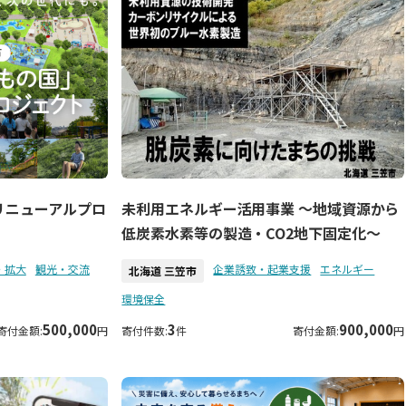
未利用エネルギー活用事業 ～地域資源から
リニューアルプロ
低炭素水素等の製造・CO2地下固定化～
・拡大
観光・交流
企業誘致・起業支援
エネルギー
北海道 三笠市
環境保全
500,000
3
900,000
寄付金額:
円
寄付件数:
件
寄付金額:
円