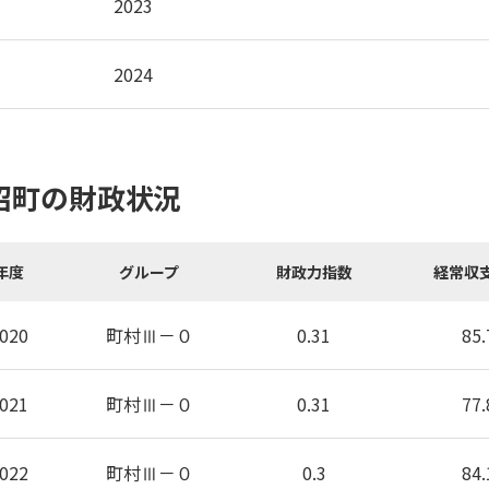
2023
2024
沼町の財政状況
年度
グループ
財政力指数
経常収
020
町村Ⅲ－０
0.31
85.
021
町村Ⅲ－０
0.31
77.
022
町村Ⅲ－０
0.3
84.