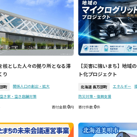
を核とした人々の拠り所となる滞
【災害に強いまち】地域の
くり
ト化プロジェクト
関係人口の創出・拡大
エネルギー
万部町
北海道 長万部町
空き家・空き店舗対策
防災対策・復興支援
0
0
件
寄付金額:
円
寄付件数:
件