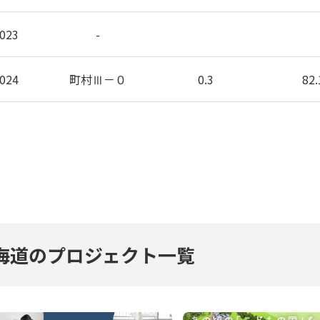
023
-
024
町村Ⅲ－０
0.3
82.
海道のプロジェクト一覧