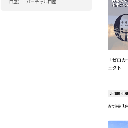
口座）：バーチャル口座
「ゼロカ
ェクト
北海道 小
1
寄付件数: