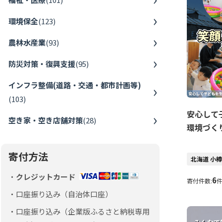
環境保全
(
123
)
農林水産業
(
93
)
防災対策・復興支援
(
95
)
インフラ整備(道路・交通・都市計画等)
(
103
)
安心して
空き家・空き店舗対策
(
28
)
環境づく
寄付方法
北海道 小
クレジットカード
6
寄付件数:
口座振り込み（自治体口座）
口座振り込み（企業版ふるさと納税専用