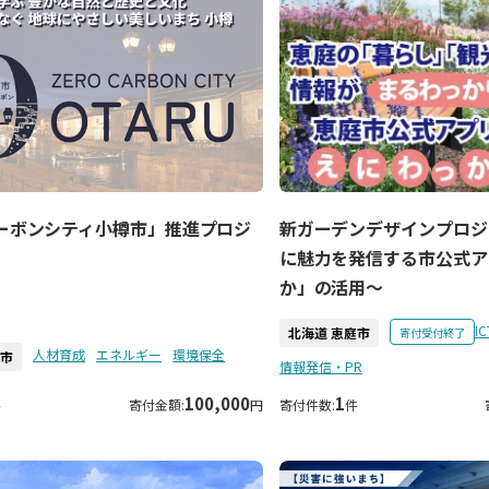
ーボンシティ小樽市」推進プロジ
新ガーデンデザインプロジ
に魅力を発信する市公式ア
か」の活用～
IC
北海道 恵庭市
寄付受付終了
人材育成
エネルギー
環境保全
樽市
情報発信・PR
100,000
1
件
寄付金額:
円
寄付件数:
件