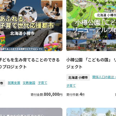
子どもを生み育てることのできる
小樽公園 「こどもの国」 
りプロジェクト
ジェクト
関係人口の創出
北海道 小樽市
就業支援
文教施設
子育て
樽市
子育て
800,000
4
件
寄付金額:
円
寄付件数:
件