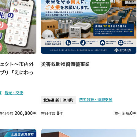
災害救助物資備蓄事業
ェクト～市内外
プリ「えにわっ
T
観光・交流
防災対策・復興支援
北海道 新十津川町
200,000
0
0
寄付金額:
円
寄付件数:
件
寄付金額:
円