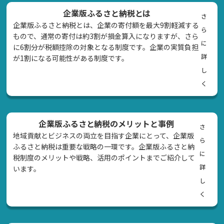
企業版ふるさと納税とは
さ
企業版ふるさと納税とは、企業の寄付額を最大9割軽減する
ら
もので、通常の寄付は約3割が損金算入になりますが、さら
に
に6割分が税額控除の対象となる制度です。企業の実質負担
詳
が1割になる可能性がある制度です。
し
く
企業版ふるさと納税のメリットと事例
さ
地域貢献とビジネスの両立を目指す企業にとって、企業版
ら
ふるさと納税は重要な戦略の一環です。企業版ふるさと納
に
税制度のメリットや戦略、活用のポイントまでご紹介して
詳
います。
し
く