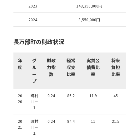
2023
148,350,000
円
2024
3,550,000
円
長万部町の財政状況
年
グ
財政
経常
実質公
将来
度
ル
力指
収支
債費比
負担
ー
数
比率
率
比率
プ
20
町村
0.24
86.2
11.9
45
20
Ⅱ－
１
20
町村
0.24
84.4
11
21.5
21
Ⅱ－
１