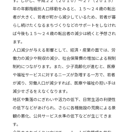
す。しかし、平成２２（２０１０）～２７（２０１５）
年の年齢階級別人口移動をみると、１５～２４歳の転出
者が大きく、若者が町から減少しているため、若者が暮
らし続けたくなるまちづくりなどのサポートをしなけれ
ば今後も１５～２４歳の転出者の減少は続くと予想され
ます。
人口減少が与える影響として、経済・産業の面では、労
働力の減少や税収の減少、社会保障費の増加による税制
制約につながります。また、少子高齢化が進むと、医療
や福祉サービスに対するニーズが急増する一方で、若者
が減り、労働人口が減少すれば、医療や福祉の担い手は
減少せざるをえなくなります。
地区や集落のにぎわいや活力の低下、日常生活の利便性
の低下などがあげられ、さらに各種施設の荒廃による景
観の悪化、公共サービス水準の低下などが生じてきま
す。