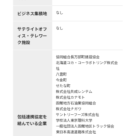
なし
ビジネス集積地
なし
サテライトオフ
ィス・テレワー
ク施設
協同組合長万部町建設協会
北海道コカ・コーラボトリング株式会
社
八雲町
今金町
せたな町
株式会社共成レンテム
株式会社カナモト
函館地方石油業協同組合
株式会社ナガワ
サントリーフーズ株式会社
包括連携協定を
学校法人東京理科大学
結んでいる企業
一般社団法人函館地区トラック協会
東日本高速道路株式会社