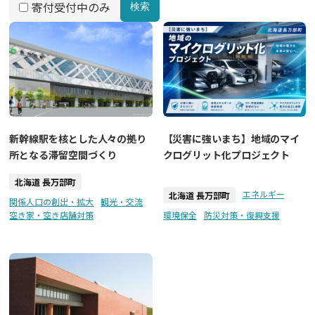
寄付受付中のみ
検索
新幹線駅を核とした人々の拠り
【災害に強いまち】地域のマイ
所となる滞留空間づくり
クログリット化プロジェクト
北海道 長万部町
エネルギー
北海道 長万部町
関係人口の創出・拡大
観光・交流
空き家・空き店舗対策
環境保全
防災対策・復興支援