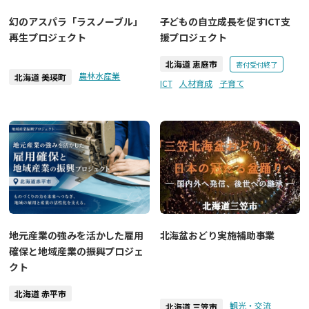
幻のアスパラ「ラスノーブル」
子どもの自立成長を促すICT支
再生プロジェクト
援プロジェクト
北海道 恵庭市
寄付受付終了
農林水産業
北海道 美瑛町
ICT
人材育成
子育て
北海盆おどり実施補助事業
地元産業の強みを活かした雇用
確保と地域産業の振興プロジェ
クト
北海道 赤平市
観光・交流
北海道 三笠市