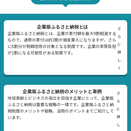
企業版ふるさと納税とは
さ
企業版ふるさと納税とは、企業の寄付額を最大9割軽減する
ら
もので、通常の寄付は約3割が損金算入になりますが、さら
に
に6割分が税額控除の対象となる制度です。企業の実質負担
詳
が1割になる可能性がある制度です。
し
く
企業版ふるさと納税のメリットと事例
さ
地域貢献とビジネスの両立を目指す企業にとって、企業版
ら
ふるさと納税は重要な戦略の一環です。企業版ふるさと納
に
税制度のメリットや戦略、活用のポイントまでご紹介して
詳
います。
し