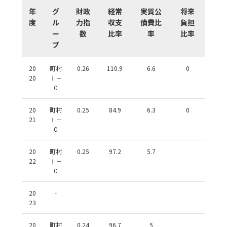
年
グ
財政
経常
実質公
将来
度
ル
力指
収支
債費比
負担
ー
数
比率
率
比率
プ
20
町村
0.26
110.9
6.6
0
20
Ⅰ－
０
20
町村
0.25
84.9
6.3
0
21
Ⅰ－
０
20
町村
0.25
97.2
5.7
22
Ⅰ－
０
20
-
23
20
町村
0.24
96.7
5