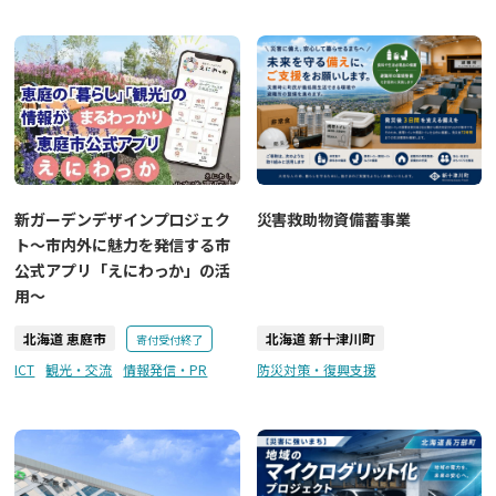
災害救助物資備蓄事業
新ガーデンデザインプロジェク
ト～市内外に魅力を発信する市
公式アプリ「えにわっか」の活
用～
北海道 恵庭市
北海道 新十津川町
寄付受付終了
ICT
観光・交流
情報発信・PR
防災対策・復興支援