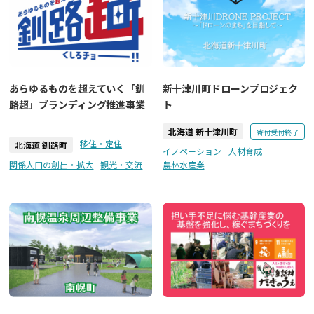
あらゆるものを超えていく「釧
新十津川町ドローンプロジェク
路超」ブランディング推進事業
ト
北海道 新十津川町
寄付受付終了
移住・定住
北海道 釧路町
イノベーション
人材育成
関係人口の創出・拡大
観光・交流
農林水産業