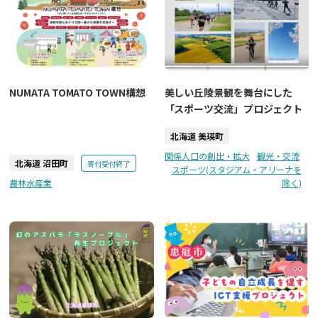
NUMATA TOMATO TOWN構想
美しい丘陵景観を舞台にした
「スポーツ交流」プロジェクト
北海道 美瑛町
関係人口の創出・拡大
観光・交流
北海道 沼田町
寄付受付終了
スポーツ(スタジアム・アリーナを
農林水産業
除く)