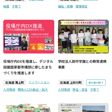
結婚
子育て
福祉・医療
環境保全
役場庁内DXを推進し、デジタル
学校法人田中学園との教育連携
田園国家都市構想に即したまち
事業
づくりを推進します
イノベーション
北海道 滝上町
北海道 上砂川町
寄付受付終了
人材育成
関係人口の創出・拡大
人材育成
移住・定住
子育て