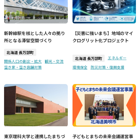
新幹線駅を核とした人々の拠り
【災害に強いまち】地域のマイ
所となる滞留空間づくり
クログリット化プロジェクト
北海道 長万部町
エネルギー
北海道 長万部町
関係人口の創出・拡大
観光・交流
空き家・空き店舗対策
環境保全
防災対策・復興支援
東京理科大学と連携したまちづ
子どもとまちの未来会議運営事