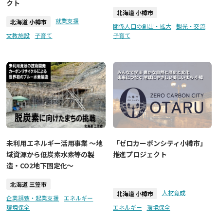
クト
北海道 小樽市
就業支援
北海道 小樽市
関係人口の創出・拡大
観光・交流
文教施設
子育て
子育て
未利用エネルギー活用事業 ～地
「ゼロカーボンシティ小樽市」
域資源から低炭素水素等の製
推進プロジェクト
造・CO2地下固定化～
北海道 三笠市
人材育成
北海道 小樽市
企業誘致・起業支援
エネルギー
環境保全
エネルギー
環境保全