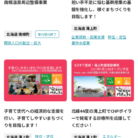
南幌温泉周辺整備事業
担い手不足に悩む基幹産業の基
盤を強化し、稼ぐまちづくりを
目指します！
北海道 滝上町
北海道 南幌町
寄付受付終了
企業誘致・起業支援
移住・定住
関係人口の創出・拡大
農林水産業
子育て世代への経済的な支援を
北緯44度の滝上町でCHPボイラ
行い、子育てしやすいまちづく
ーで発電する診療所を応援して
りを目指します！
ください！
移住・定住
エネルギー
北海道 滝上町
北海道 滝上町