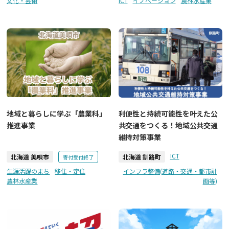
文化・芸術
ICT
イノベーション
農林水産業
地域と暮らしに学ぶ「農業科」
利便性と持続可能性を叶えた公
推進事業
共交通をつくる！地域公共交通
維持対策事業
ICT
北海道 美唄市
北海道 釧路町
寄付受付終了
生涯活躍のまち
移住・定住
インフラ整備(道路・交通・都市計
農林水産業
画等)