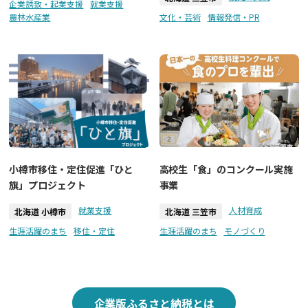
企業誘致・起業支援
就業支援
農林水産業
文化・芸術
情報発信・PR
小樽市移住・定住促進「ひと
高校生「食」のコンクール実施
旗」プロジェクト
事業
就業支援
人材育成
北海道 小樽市
北海道 三笠市
生涯活躍のまち
移住・定住
生涯活躍のまち
モノづくり
企業版ふるさと納税とは