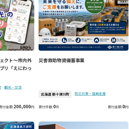
災害救助物資備蓄事業
ェクト～市内外
プリ「えにわっ
T
観光・交流
防災対策・復興支援
北海道 新十津川町
200,000
0
0
寄付金額:
円
寄付件数:
件
寄付金額:
円