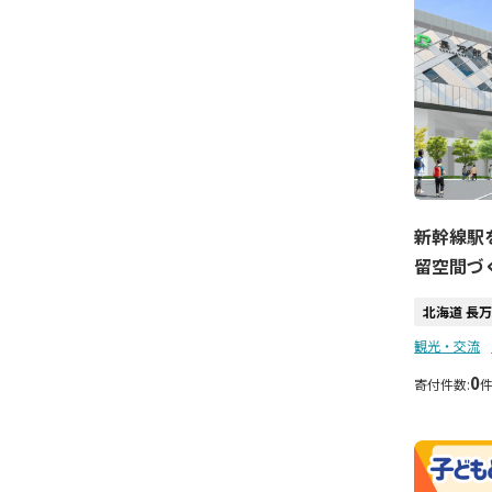
新幹線駅
留空間づ
北海道 長
観光・交流
0
寄付件数: