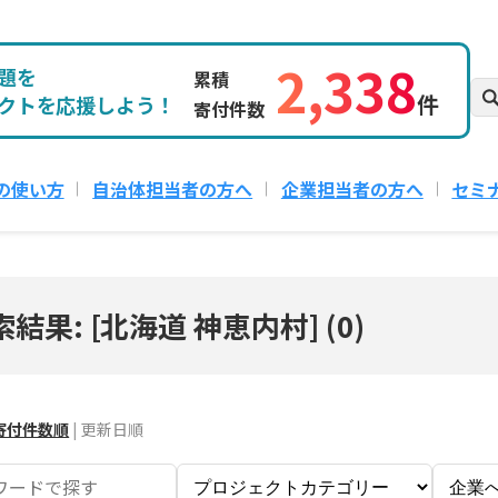
2,338
題を
累積
件
クトを応援しよう！
寄付件数
の使い方
自治体担当者の方へ
企業担当者の方へ
セミ
索結果: [北海道 神恵内村]
(
0
)
寄付件数順
|
更新日順