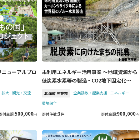
未利用エネルギー活用事業 ～地域資源から
リニューアルプロ
低炭素水素等の製造・CO2地下固定化～
・拡大
観光・交流
企業誘致・起業支援
エネルギー
北海道 三笠市
環境保全
500,000
3
900,000
寄付金額:
円
寄付件数:
件
寄付金額:
円