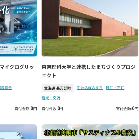
マイクログリッ
東京理科大学と連携したまちづくりプロジ
ェクト
環境保全
生涯活躍のまち
移住・定住
北海道 長万部町
観光・交流
0
0
0
寄付金額:
円
寄付件数:
件
寄付金額:
円