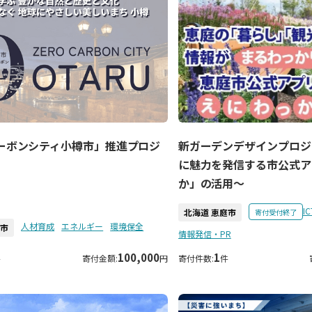
ーボンシティ小樽市」推進プロジ
新ガーデンデザインプロジ
に魅力を発信する市公式ア
か」の活用～
IC
北海道 恵庭市
寄付受付終了
人材育成
エネルギー
環境保全
樽市
情報発信・PR
100,000
1
件
寄付金額:
円
寄付件数:
件