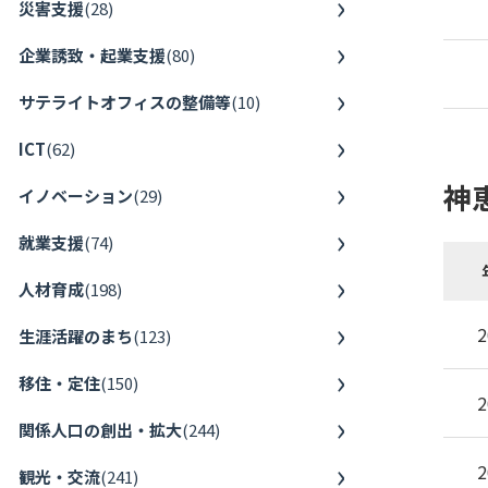
災害支援
(
28
)
企業誘致・起業支援
(
80
)
サテライトオフィスの整備等
(
10
)
ICT
(
62
)
神
イノベーション
(
29
)
就業支援
(
74
)
人材育成
(
198
)
2
生涯活躍のまち
(
123
)
移住・定住
(
150
)
2
関係人口の創出・拡大
(
244
)
2
観光・交流
(
241
)