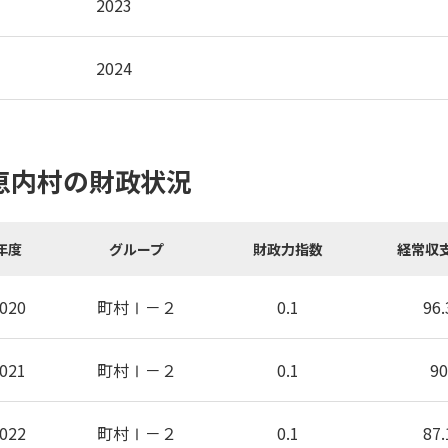
2023
2024
恵内村の財政状況
年度
グループ
財政力指数
経常収
020
町村Ⅰ－２
0.1
96.
021
町村Ⅰ－２
0.1
90
022
町村Ⅰ－２
0.1
87.