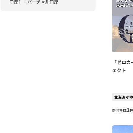
口座）：バーチャル口座
「ゼロカ
ェクト
北海道 小
1
寄付件数: