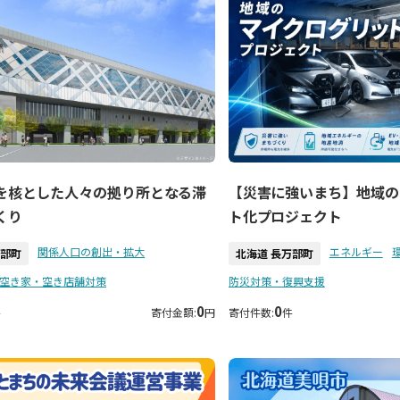
を核とした人々の拠り所となる滞
【災害に強いまち】地域の
くり
ト化プロジェクト
関係人口の創出・拡大
エネルギー
万部町
北海道 長万部町
空き家・空き店舗対策
防災対策・復興支援
0
0
件
寄付金額:
円
寄付件数:
件