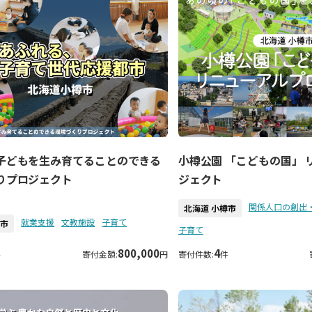
子どもを生み育てることのできる
小樽公園 「こどもの国」 
りプロジェクト
ジェクト
関係人口の創出
北海道 小樽市
就業支援
文教施設
子育て
樽市
子育て
800,000
4
件
寄付金額:
円
寄付件数:
件