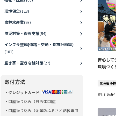
環境保全
(
123
)
農林水産業
(
93
)
防災対策・復興支援
(
94
)
インフラ整備(道路・交通・都市計画等)
(
101
)
安心して
空き家・空き店舗対策
(
27
)
環境づく
寄付方法
北海道 小
クレジットカード
6
寄付件数:
口座振り込み（自治体口座）
口座振り込み（企業版ふるさと納税専用