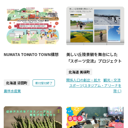
NUMATA TOMATO TOWN構想
美しい丘陵景観を舞台にした
「スポーツ交流」プロジェクト
北海道 美瑛町
関係人口の創出・拡大
観光・交流
北海道 沼田町
寄付受付終了
スポーツ(スタジアム・アリーナを
農林水産業
除く)