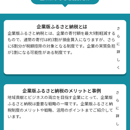
企業版ふるさと納税とは
さ
企業版ふるさと納税とは、企業の寄付額を最大9割軽減する
ら
もので、通常の寄付は約3割が損金算入になりますが、さら
に
に6割分が税額控除の対象となる制度です。企業の実質負担
詳
が1割になる可能性がある制度です。
し
く
企業版ふるさと納税のメリットと事例
さ
地域貢献とビジネスの両立を目指す企業にとって、企業版
ら
ふるさと納税は重要な戦略の一環です。企業版ふるさと納
に
税制度のメリットや戦略、活用のポイントまでご紹介して
詳
います。
し