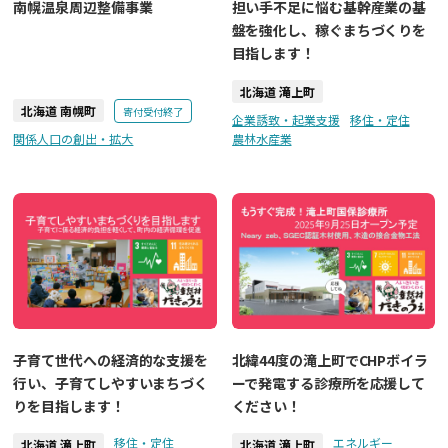
南幌温泉周辺整備事業
担い手不足に悩む基幹産業の基
盤を強化し、稼ぐまちづくりを
目指します！
北海道 滝上町
北海道 南幌町
寄付受付終了
企業誘致・起業支援
移住・定住
関係人口の創出・拡大
農林水産業
子育て世代への経済的な支援を
北緯44度の滝上町でCHPボイラ
行い、子育てしやすいまちづく
ーで発電する診療所を応援して
りを目指します！
ください！
移住・定住
エネルギー
北海道 滝上町
北海道 滝上町