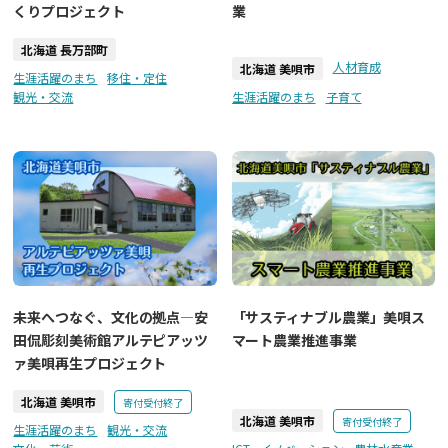
くりプロジェクト
業
北海道 長万部町
人材育成
北海道 美唄市
生涯活躍のまち
移住・定住
観光・交流
生涯活躍のまち
子育て
未来へつなぐ、文化の拠点―安
「サスティナブル農業」美唄ス
田侃彫刻美術館アルテピアッツ
マート農業推進事業
ァ美唄再生プロジェクト
北海道 美唄市
寄付受付終了
北海道 美唄市
寄付受付終了
生涯活躍のまち
観光・交流