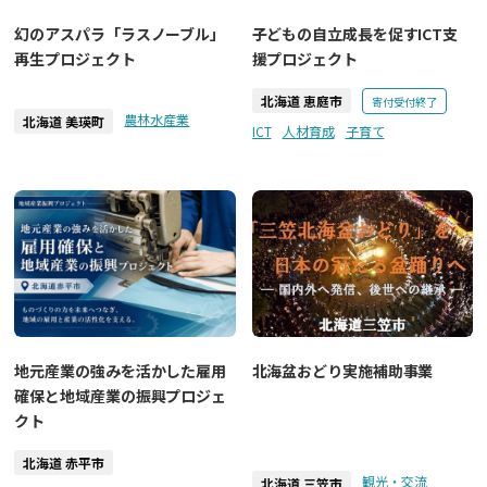
幻のアスパラ「ラスノーブル」
子どもの自立成長を促すICT支
再生プロジェクト
援プロジェクト
北海道 恵庭市
寄付受付終了
農林水産業
北海道 美瑛町
ICT
人材育成
子育て
北海盆おどり実施補助事業
地元産業の強みを活かした雇用
確保と地域産業の振興プロジェ
クト
北海道 赤平市
観光・交流
北海道 三笠市