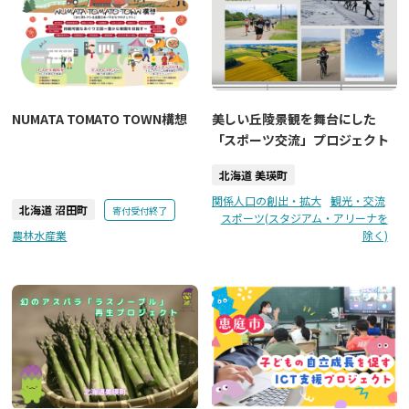
NUMATA TOMATO TOWN構想
美しい丘陵景観を舞台にした
「スポーツ交流」プロジェクト
北海道 美瑛町
関係人口の創出・拡大
観光・交流
北海道 沼田町
寄付受付終了
スポーツ(スタジアム・アリーナを
農林水産業
除く)