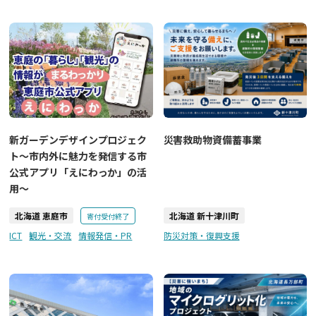
災害救助物資備蓄事業
新ガーデンデザインプロジェク
ト～市内外に魅力を発信する市
公式アプリ「えにわっか」の活
用～
北海道 恵庭市
北海道 新十津川町
寄付受付終了
ICT
観光・交流
情報発信・PR
防災対策・復興支援