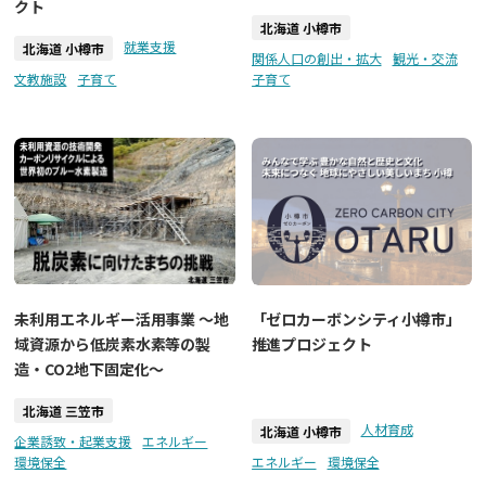
クト
北海道 小樽市
就業支援
北海道 小樽市
関係人口の創出・拡大
観光・交流
文教施設
子育て
子育て
未利用エネルギー活用事業 ～地
「ゼロカーボンシティ小樽市」
域資源から低炭素水素等の製
推進プロジェクト
造・CO2地下固定化～
北海道 三笠市
人材育成
北海道 小樽市
企業誘致・起業支援
エネルギー
環境保全
エネルギー
環境保全