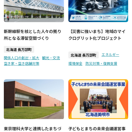
新幹線駅を核とした人々の拠り
【災害に強いまち】地域のマイ
所となる滞留空間づくり
クログリット化プロジェクト
北海道 長万部町
エネルギー
北海道 長万部町
関係人口の創出・拡大
観光・交流
空き家・空き店舗対策
環境保全
防災対策・復興支援
東京理科大学と連携したまちづ
子どもとまちの未来会議運営事