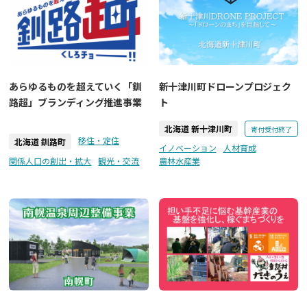
あらゆるものを超えていく「釧
新十津川町ドローンプロジェク
路超」ブランディング推進事業
ト
北海道 新十津川町
寄付受付終了
移住・定住
北海道 釧路町
イノベーション
人材育成
関係人口の創出・拡大
観光・交流
農林水産業