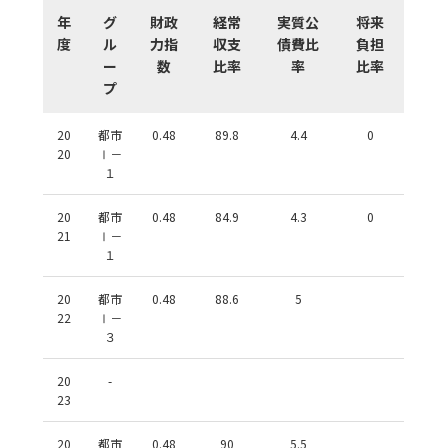
年
グ
財政
経常
実質公
将来
度
ル
力指
収支
債費比
負担
ー
数
比率
率
比率
プ
20
都市
0.48
89.8
4.4
0
20
Ⅰ－
１
20
都市
0.48
84.9
4.3
0
21
Ⅰ－
１
20
都市
0.48
88.6
5
22
Ⅰ－
３
20
-
23
20
都市
0.48
90
5.5