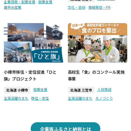
企業誘致・起業支援
就業支援
農林水産業
文化・芸術
情報発信・PR
小樽市移住・定住促進「ひと
高校生「食」のコンクール実施
旗」プロジェクト
事業
就業支援
人材育成
北海道 小樽市
北海道 三笠市
生涯活躍のまち
移住・定住
生涯活躍のまち
モノづくり
企業版ふるさと納税とは