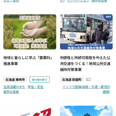
文化・芸術
ICT
イノベーション
農林水産業
地域と暮らしに学ぶ「農業科」
利便性と持続可能性を叶えた公
推進事業
共交通をつくる！地域公共交通
維持対策事業
ICT
北海道 美唄市
北海道 釧路町
寄付受付終了
生涯活躍のまち
移住・定住
インフラ整備(道路・交通・都市計
農林水産業
画等)