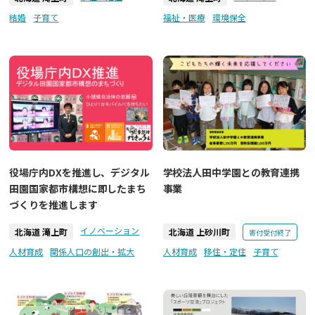
結婚
子育て
福祉・医療
環境保全
役場庁内DXを推進し、デジタル
学校法人田中学園との教育連携
田園国家都市構想に即したまち
事業
づくりを推進します
イノベーション
北海道 滝上町
北海道 上砂川町
寄付受付終了
人材育成
関係人口の創出・拡大
人材育成
移住・定住
子育て