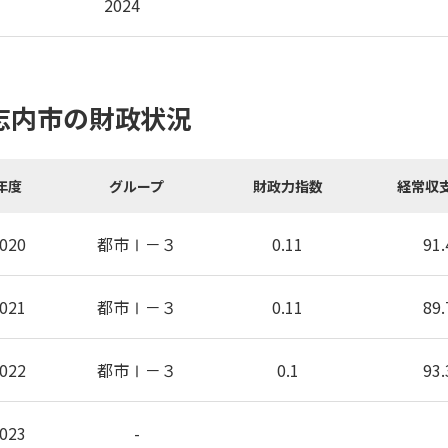
2024
志内市の財政状況
年度
グループ
財政力指数
経常収
020
都市Ⅰ－３
0.11
91.
021
都市Ⅰ－３
0.11
89.
022
都市Ⅰ－３
0.1
93.
023
-