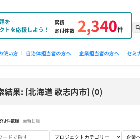
2,340
題を
累積
件
クトを応援しよう！
寄付件数
の使い方
自治体担当者の方へ
企業担当者の方へ
セミ
索結果: [北海道 歌志内市]
(
0
)
寄付件数順
|
更新日順