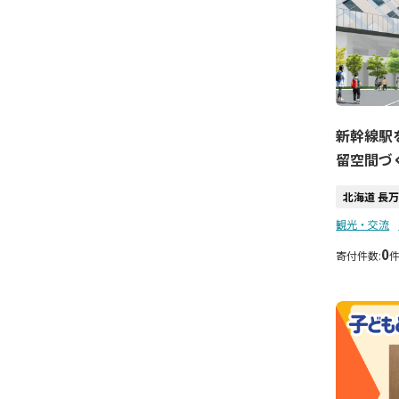
新幹線駅
留空間づ
北海道 長
観光・交流
0
寄付件数: