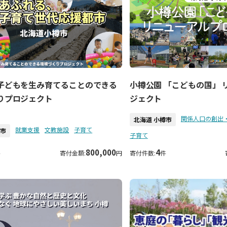
子どもを生み育てることのできる
小樽公園 「こどもの国」 
りプロジェクト
ジェクト
関係人口の創出
北海道 小樽市
就業支援
文教施設
子育て
樽市
子育て
800,000
4
件
寄付金額:
円
寄付件数:
件