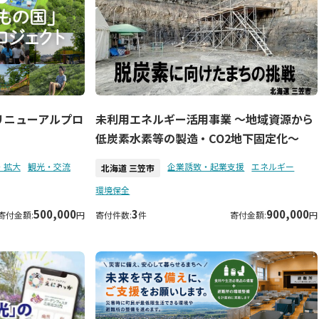
未利用エネルギー活用事業 ～地域資源から
リニューアルプロ
低炭素水素等の製造・CO2地下固定化～
・拡大
観光・交流
企業誘致・起業支援
エネルギー
北海道 三笠市
環境保全
500,000
3
900,000
寄付金額:
円
寄付件数:
件
寄付金額:
円