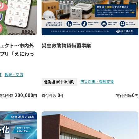
災害救助物資備蓄事業
ェクト～市内外
プリ「えにわっ
T
観光・交流
防災対策・復興支援
北海道 新十津川町
200,000
0
0
寄付金額:
円
寄付件数:
件
寄付金額:
円