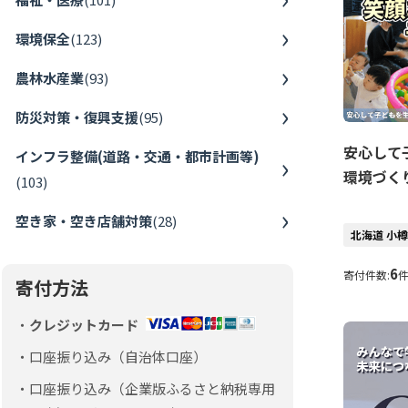
環境保全
(
123
)
農林水産業
(
93
)
防災対策・復興支援
(
95
)
安心して
インフラ整備(道路・交通・都市計画等)
環境づく
(
103
)
空き家・空き店舗対策
(
28
)
北海道 小
6
寄付件数:
寄付方法
クレジットカード
口座振り込み（自治体口座）
口座振り込み（企業版ふるさと納税専用