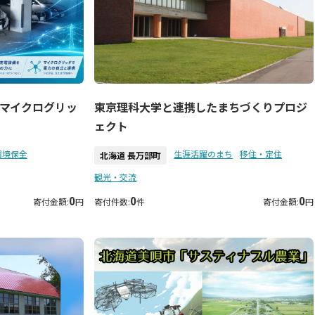
マイクログリッ
東京理科大学と連携したまちづくりプロジ
ェクト
環境保全
生涯活躍のまち
移住・定住
北海道 長万部町
観光・交流
0
0
0
寄付金額:
円
寄付件数:
件
寄付金額:
円