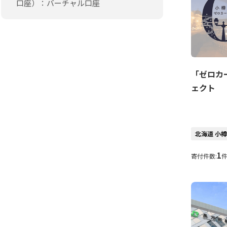
口座）：バーチャル口座
「ゼロカ
ェクト
北海道 小
1
寄付件数: