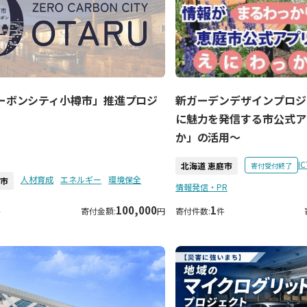
ーボンシティ小樽市」推進プロジ
新ガーデンデザインプロジ
に魅力を発信する市公式ア
か」の活用～
IC
北海道 恵庭市
寄付受付終了
人材育成
エネルギー
環境保全
樽市
情報発信・PR
100,000
1
件
寄付金額:
円
寄付件数:
件