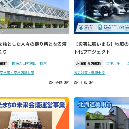
を核とした人々の拠り所となる滞
【災害に強いまち】地域の
くり
ト化プロジェクト
関係人口の創出・拡大
エネルギー
万部町
北海道 長万部町
空き家・空き店舗対策
防災対策・復興支援
0
0
件
寄付金額:
円
寄付件数:
件