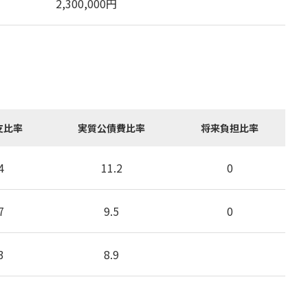
2,300,000
円
支比率
実質公債費比率
将来負担比率
4
11.2
0
7
9.5
0
3
8.9