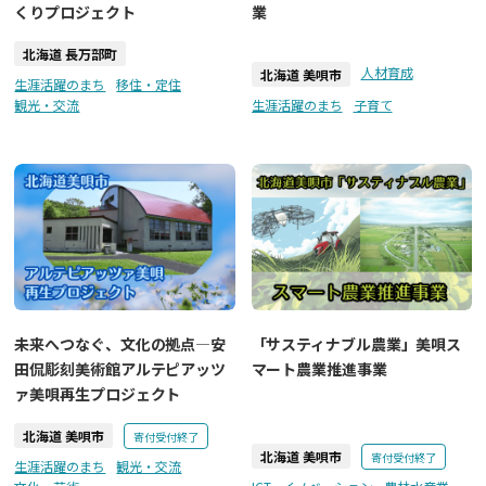
くりプロジェクト
業
北海道 長万部町
人材育成
北海道 美唄市
生涯活躍のまち
移住・定住
観光・交流
生涯活躍のまち
子育て
未来へつなぐ、文化の拠点―安
「サスティナブル農業」美唄ス
田侃彫刻美術館アルテピアッツ
マート農業推進事業
ァ美唄再生プロジェクト
北海道 美唄市
寄付受付終了
北海道 美唄市
寄付受付終了
生涯活躍のまち
観光・交流