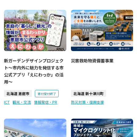
災害救助物資備蓄事業
新ガーデンデザインプロジェク
ト～市内外に魅力を発信する市
公式アプリ「えにわっか」の活
用～
北海道 恵庭市
北海道 新十津川町
寄付受付終了
ICT
観光・交流
情報発信・PR
防災対策・復興支援