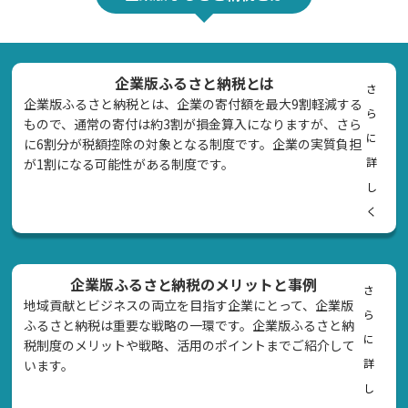
企業版ふるさと納税とは
さ
企業版ふるさと納税とは、企業の寄付額を最大9割軽減する
ら
もので、通常の寄付は約3割が損金算入になりますが、さら
に
に6割分が税額控除の対象となる制度です。企業の実質負担
詳
が1割になる可能性がある制度です。
し
く
企業版ふるさと納税のメリットと事例
さ
地域貢献とビジネスの両立を目指す企業にとって、企業版
ら
ふるさと納税は重要な戦略の一環です。企業版ふるさと納
に
税制度のメリットや戦略、活用のポイントまでご紹介して
詳
います。
し