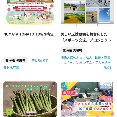
NUMATA TOMATO TOWN構想
美しい丘陵景観を舞台にした
「スポーツ交流」プロジェクト
北海道 美瑛町
関係人口の創出・拡大
観光・交流
北海道 沼田町
寄付受付終了
スポーツ(スタジアム・アリーナを
農林水産業
除く)