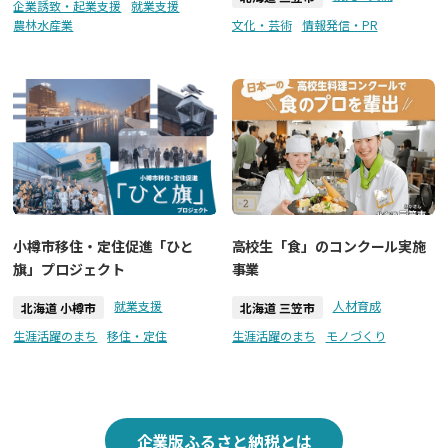
企業誘致・起業支援
就業支援
農林水産業
文化・芸術
情報発信・PR
小樽市移住・定住促進「ひと
高校生「食」のコンクール実施
旗」プロジェクト
事業
就業支援
人材育成
北海道 小樽市
北海道 三笠市
生涯活躍のまち
移住・定住
生涯活躍のまち
モノづくり
企業版ふるさと納税とは