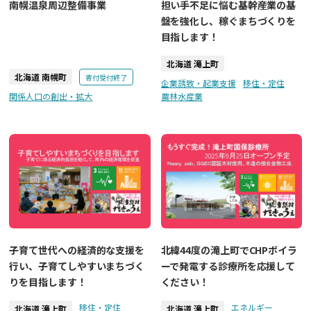
南幌温泉周辺整備事業
担い手不足に悩む基幹産業の基
盤を強化し、稼ぐまちづくりを
目指します！
北海道 滝上町
北海道 南幌町
寄付受付終了
企業誘致・起業支援
移住・定住
関係人口の創出・拡大
農林水産業
子育て世代への経済的な支援を
北緯44度の滝上町でCHPボイラ
行い、子育てしやすいまちづく
ーで発電する診療所を応援して
りを目指します！
ください！
移住・定住
エネルギー
北海道 滝上町
北海道 滝上町