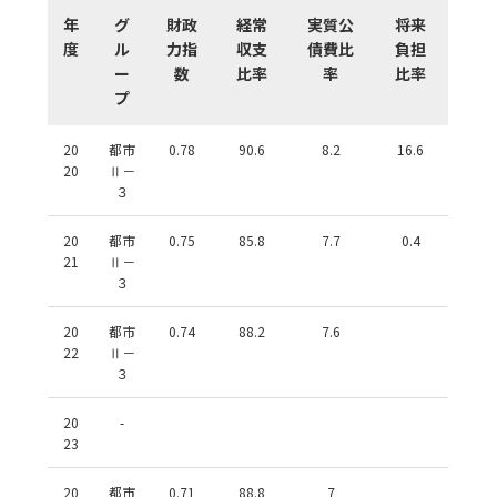
年
グ
財政
経常
実質公
将来
度
ル
力指
収支
債費比
負担
ー
数
比率
率
比率
プ
20
都市
0.78
90.6
8.2
16.6
20
Ⅱ－
３
20
都市
0.75
85.8
7.7
0.4
21
Ⅱ－
３
20
都市
0.74
88.2
7.6
22
Ⅱ－
３
20
-
23
20
都市
0.71
88.8
7