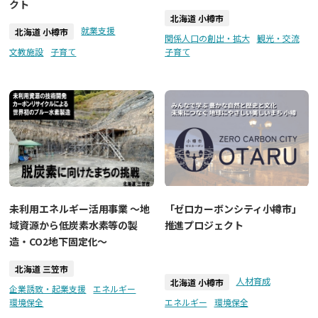
クト
北海道 小樽市
就業支援
北海道 小樽市
関係人口の創出・拡大
観光・交流
文教施設
子育て
子育て
未利用エネルギー活用事業 ～地
「ゼロカーボンシティ小樽市」
域資源から低炭素水素等の製
推進プロジェクト
造・CO2地下固定化～
北海道 三笠市
人材育成
北海道 小樽市
企業誘致・起業支援
エネルギー
環境保全
エネルギー
環境保全