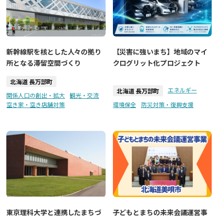
新幹線駅を核とした人々の拠り
【災害に強いまち】地域のマイ
所となる滞留空間づくり
クログリット化プロジェクト
北海道 長万部町
エネルギー
北海道 長万部町
関係人口の創出・拡大
観光・交流
空き家・空き店舗対策
環境保全
防災対策・復興支援
東京理科大学と連携したまちづ
子どもとまちの未来会議運営事