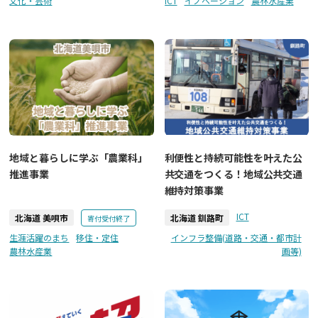
文化・芸術
ICT
イノベーション
農林水産業
地域と暮らしに学ぶ「農業科」
利便性と持続可能性を叶えた公
推進事業
共交通をつくる！地域公共交通
維持対策事業
ICT
北海道 美唄市
北海道 釧路町
寄付受付終了
生涯活躍のまち
移住・定住
インフラ整備(道路・交通・都市計
農林水産業
画等)