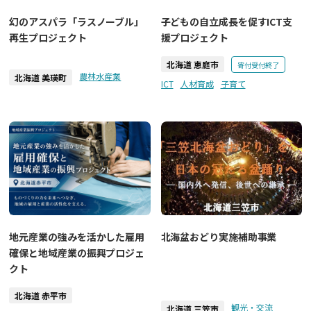
幻のアスパラ「ラスノーブル」
子どもの自立成長を促すICT支
再生プロジェクト
援プロジェクト
北海道 恵庭市
寄付受付終了
農林水産業
北海道 美瑛町
ICT
人材育成
子育て
北海盆おどり実施補助事業
地元産業の強みを活かした雇用
確保と地域産業の振興プロジェ
クト
北海道 赤平市
観光・交流
北海道 三笠市