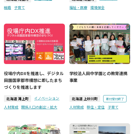
結婚
子育て
福祉・医療
環境保全
役場庁内DXを推進し、デジタル
学校法人田中学園との教育連携
田園国家都市構想に即したまち
事業
づくりを推進します
イノベーション
北海道 滝上町
北海道 上砂川町
寄付受付終了
人材育成
関係人口の創出・拡大
人材育成
移住・定住
子育て