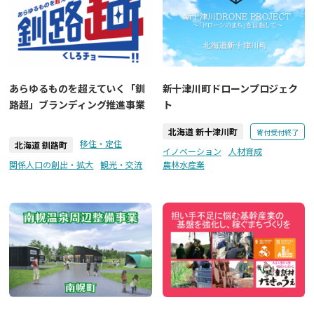
あらゆるものを超えていく「釧
新十津川町ドローンプロジェク
路超」ブランディング推進事業
ト
北海道 新十津川町
寄付受付終了
移住・定住
北海道 釧路町
イノベーション
人材育成
関係人口の創出・拡大
観光・交流
農林水産業