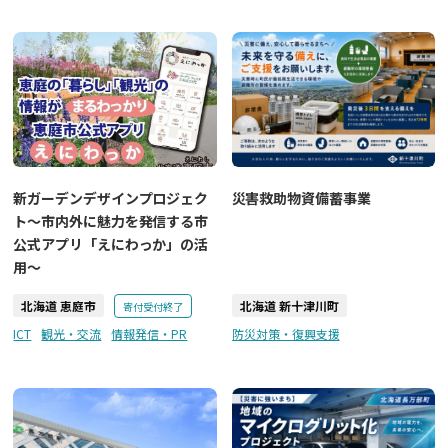
災害救助物資備蓄事業
新ガーデンデザインプロジェク
ト～市内外に魅力を発信する市
公式アプリ「えにわっか」の活
用～
北海道 恵庭市
北海道 新十津川町
寄付受付終了
ICT
観光・交流
情報発信・PR
防災対策・復興支援