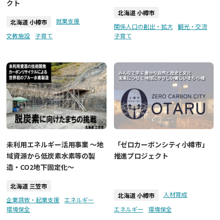
クト
北海道 小樽市
就業支援
北海道 小樽市
関係人口の創出・拡大
観光・交流
文教施設
子育て
子育て
未利用エネルギー活用事業 ～地
「ゼロカーボンシティ小樽市」
域資源から低炭素水素等の製
推進プロジェクト
造・CO2地下固定化～
北海道 三笠市
人材育成
北海道 小樽市
企業誘致・起業支援
エネルギー
環境保全
エネルギー
環境保全