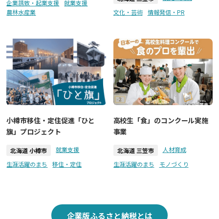
企業誘致・起業支援
就業支援
農林水産業
文化・芸術
情報発信・PR
小樽市移住・定住促進「ひと
高校生「食」のコンクール実施
旗」プロジェクト
事業
就業支援
人材育成
北海道 小樽市
北海道 三笠市
生涯活躍のまち
移住・定住
生涯活躍のまち
モノづくり
企業版ふるさと納税とは