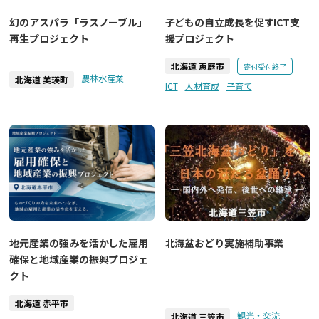
幻のアスパラ「ラスノーブル」
子どもの自立成長を促すICT支
再生プロジェクト
援プロジェクト
北海道 恵庭市
寄付受付終了
農林水産業
北海道 美瑛町
ICT
人材育成
子育て
北海盆おどり実施補助事業
地元産業の強みを活かした雇用
確保と地域産業の振興プロジェ
クト
北海道 赤平市
観光・交流
北海道 三笠市