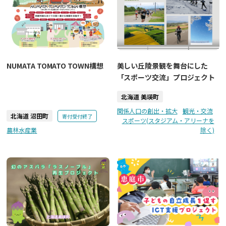
NUMATA TOMATO TOWN構想
美しい丘陵景観を舞台にした
「スポーツ交流」プロジェクト
北海道 美瑛町
関係人口の創出・拡大
観光・交流
北海道 沼田町
寄付受付終了
スポーツ(スタジアム・アリーナを
農林水産業
除く)