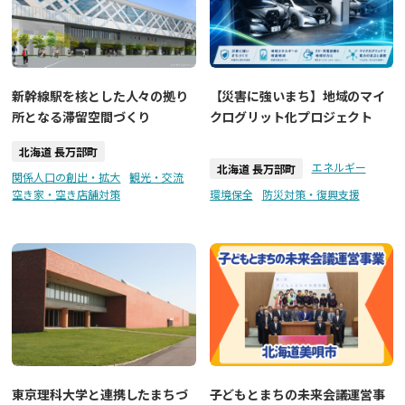
新幹線駅を核とした人々の拠り
【災害に強いまち】地域のマイ
所となる滞留空間づくり
クログリット化プロジェクト
北海道 長万部町
エネルギー
北海道 長万部町
関係人口の創出・拡大
観光・交流
空き家・空き店舗対策
環境保全
防災対策・復興支援
東京理科大学と連携したまちづ
子どもとまちの未来会議運営事