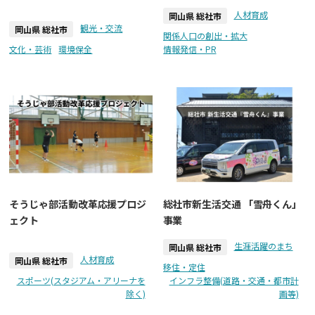
人材育成
岡山県 総社市
観光・交流
岡山県 総社市
関係人口の創出・拡大
文化・芸術
環境保全
情報発信・PR
そうじゃ部活動改革応援プロジ
総社市新生活交通 「雪舟くん」
ェクト
事業
生涯活躍のまち
岡山県 総社市
人材育成
岡山県 総社市
移住・定住
スポーツ(スタジアム・アリーナを
インフラ整備(道路・交通・都市計
除く)
画等)