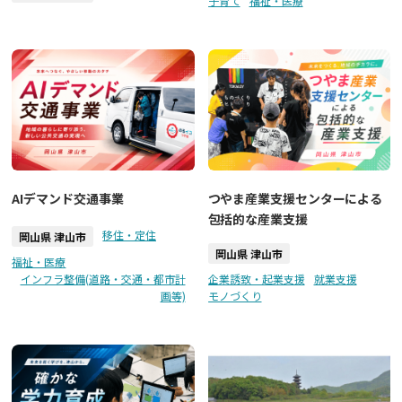
子育て
福祉・医療
AIデマンド交通事業
つやま産業支援センターによる
包括的な産業支援
移住・定住
岡山県 津山市
岡山県 津山市
福祉・医療
インフラ整備(道路・交通・都市計
企業誘致・起業支援
就業支援
画等)
モノづくり