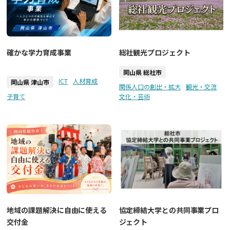
確かな学力育成事業
総社観光プロジェクト
岡山県 総社市
ICT
人材育成
岡山県 津山市
関係人口の創出・拡大
観光・交流
子育て
文化・芸術
地域の課題解決に自由に使える
協定締結大学との共同事業プロ
交付金
ジェクト