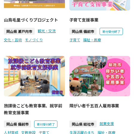
山鳥毛里づくりプロジェクト
子育て支援事業
観光・交流
岡山県 瀬戸内市
岡山県 備前市
寄付受付終了
文化・芸術
モノづくり
子育て
福祉・医療
放課後こども教育事業、就学前
障がい者千五百人雇用事業
教育支援事業
就業支援
岡山県 備前市
岡山県 総社市
寄付受付終了
人材育成
文教施設
子育て
生涯活躍のまち
福祉・医療