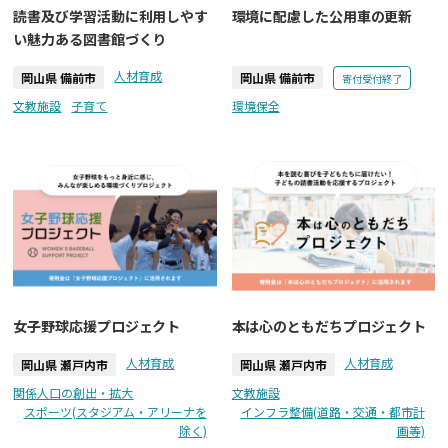
読書及び学習活動に利用しやす
環境に配慮した公用車の更新
い魅力ある図書館づくり
人材育成
岡山県 備前市
岡山県 備前市
寄付受付終了
文教施設
子育て
環境保全
女子野球応援プロジェクト
本は心のともだちプロジェクト
人材育成
人材育成
岡山県 瀬戸内市
岡山県 瀬戸内市
関係人口の創出・拡大
文教施設
スポーツ(スタジアム・アリーナを
インフラ整備(道路・交通・都市計
除く)
画等)