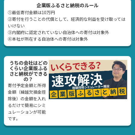
企業版ふるさと納税のルール
①最低寄付金額は10万円
②寄付を行うことの代償として、経済的な利益を受け取っては
いけない
➂内閣府に認定されていない自治体への寄付は対象外
④本社が所在する自治体への寄付は対象外
うちの会社はどの
くらい企業版ふる
さと納税ができる
の？
寄付予定金額と所得
金額（繰越欠損金控
除後）の金額を入れ
るだけで簡易にシミ
ュレーションが可能
です。