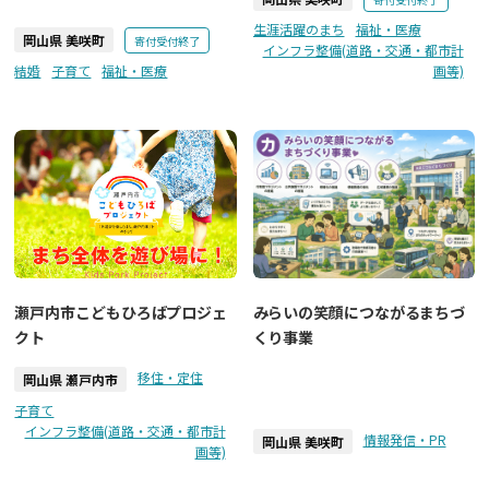
生涯活躍のまち
福祉・医療
岡山県 美咲町
寄付受付終了
インフラ整備(道路・交通・都市計
結婚
子育て
福祉・医療
画等)
瀬戸内市こどもひろばプロジェ
みらいの笑顔につながるまちづ
クト
くり事業
移住・定住
岡山県 瀬戸内市
子育て
インフラ整備(道路・交通・都市計
情報発信・PR
岡山県 美咲町
画等)