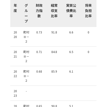
年
グ
財政
経常
実質公
将来
度
ル
力指
収支
債費比
負担
ー
数
比率
率
比率
プ
20
町村
0.73
91.8
6.6
0
20
Ⅲ－
２
20
町村
0.71
84.8
6.5
0
21
Ⅲ－
２
20
町村
0.68
85.9
6.1
22
Ⅲ－
２
20
-
23
20
町村
0.65
90.8
5.1