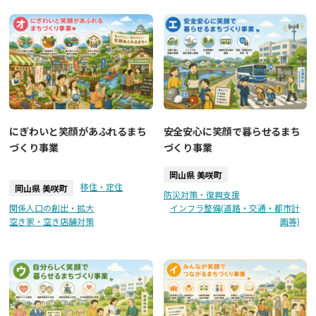
にぎわいと笑顔があふれるまち
安全安心に笑顔で暮らせるまち
づくり事業
づくり事業
岡山県 美咲町
移住・定住
岡山県 美咲町
防災対策・復興支援
関係人口の創出・拡大
インフラ整備(道路・交通・都市計
空き家・空き店舗対策
画等)