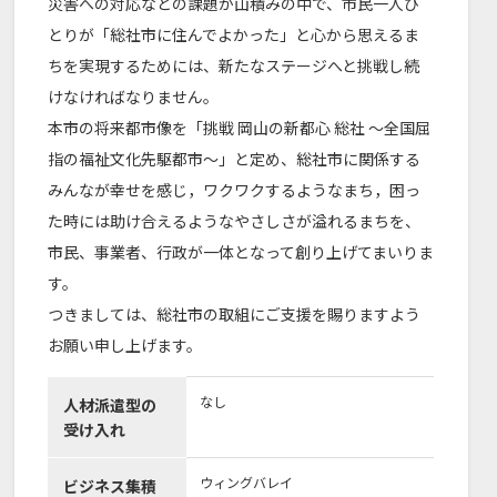
災害への対応などの課題が山積みの中で、市民一人ひ
とりが「総社市に住んでよかった」と心から思えるま
ちを実現するためには、新たなステージへと挑戦し続
けなければなりません。
本市の将来都市像を「挑戦 岡山の新都心 総社 〜全国屈
指の福祉文化先駆都市〜」と定め、総社市に関係する
みんなが幸せを感じ，ワクワクするようなまち，困っ
た時には助け合えるようなやさしさが溢れるまちを、
市民、事業者、行政が一体となって創り上げてまいりま
す。
つきましては、総社市の取組にご支援を賜りますよう
お願い申し上げます。
なし
人材派遣型の
受け入れ
ウィングバレイ
ビジネス集積