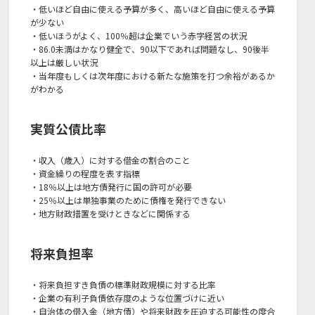
・低いほど自由に使える予算が多く、高いほど自由に使える予算
が少ない
・低いほうがよく、100％超は企業でいう赤字経営の状況
・86.0未満はかなり健全で、90以下であれば問題なし、90後半
以上は厳しい状況
・当年度もしくは次年度における新たな施策を打つ余裕があるか
がわかる
実質公債比率
・収入（歳入）に対する借金の割合のこと
・資金繰りの程度を表す指標
・18％以上は地方債発行に国の許可が必要
・25％以上は単独事業のために債権を発行できない
・地方財政措置を受けときなどに関係する
将来負担率
・将来負担すき負債の標準財政規模に対する比率
・企業の有利子負債依存度のような位置づけに近い
・自治体の借入金（地方債）や将来財政を圧迫する可能性の度合