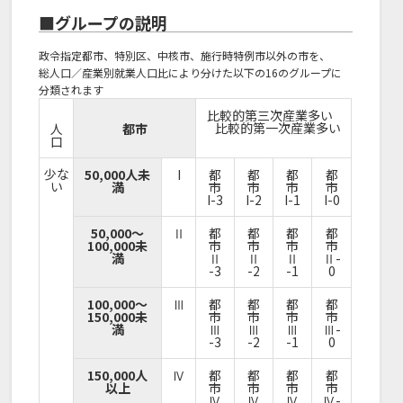
■グループの説明
政令指定都市、特別区、中核市、施行時特例市以外の市を、
総人口／産業別就業人口比により分けた以下の16のグループに
分類されます
比較的第三次産業多い
比較的第一次産業多い
人
都市
口
少な
50,000人未
I
都
都
都
都
い
満
市
市
市
市
I-3
I-2
I-1
I-0
50,000～
Ⅱ
都
都
都
都
100,000未
市
市
市
市
満
Ⅱ
Ⅱ
Ⅱ
Ⅱ-
-3
-2
-1
0
100,000～
Ⅲ
都
都
都
都
150,000未
市
市
市
市
満
Ⅲ
Ⅲ
Ⅲ
Ⅲ-
-3
-2
-1
0
150,000人
Ⅳ
都
都
都
都
以上
市
市
市
市
Ⅳ
Ⅳ
Ⅳ
Ⅳ-