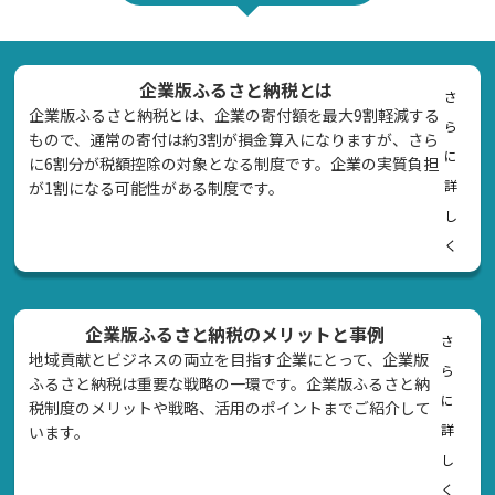
企業版ふるさと納税とは
さ
企業版ふるさと納税とは、企業の寄付額を最大9割軽減する
ら
もので、通常の寄付は約3割が損金算入になりますが、さら
に
に6割分が税額控除の対象となる制度です。企業の実質負担
詳
が1割になる可能性がある制度です。
し
く
企業版ふるさと納税のメリットと事例
さ
地域貢献とビジネスの両立を目指す企業にとって、企業版
ら
ふるさと納税は重要な戦略の一環です。企業版ふるさと納
に
税制度のメリットや戦略、活用のポイントまでご紹介して
詳
います。
し
く