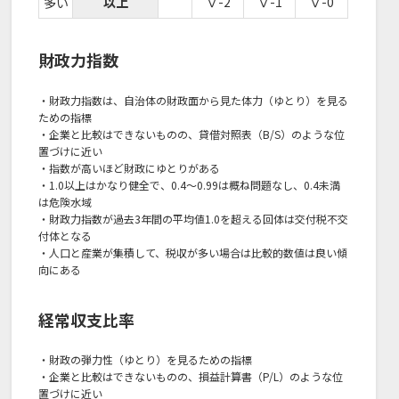
以上
Ⅴ-2
Ⅴ-1
Ⅴ-0
多い
財政力指数
・財政力指数は、自治体の財政面から見た体力（ゆとり）を見る
ための指標
・企業と比較はできないものの、貸借対照表（B/S）のような位
置づけに近い
・指数が高いほど財政にゆとりがある
・1.0以上はかなり健全で、0.4～0.99は概ね問題なし、0.4未満
は危険水域
・財政力指数が過去3年間の平均値1.0を超える回体は交付税不交
付体となる
・人口と産業が集積して、税収が多い場合は比較的数値は良い傾
向にある
経常収支比率
・財政の弾力性（ゆとり）を見るための指標
・企業と比較はできないものの、損益計算書（P/L）のような位
置づけに近い