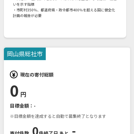
いを示す指標
・市町村350％、都道府県・政令都市400％を超える国に健全化
計画の報告が必要
岡山県
総社市
現在の寄付総額
0
円
目標金額：
-
※目標金額を達成すると自動で募集終了となります
0
-
寄付件数
件
終了日 あと