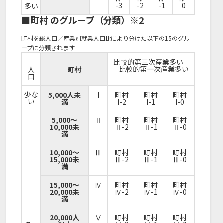
-3
-2
-1
0
多い
■町村 のグループ（分類）※2
町村を総人口／産業別就業人口比により分けた以下の15のグル
ープに分類されます
比較的第三次産業多い
比較的第一次産業多い
人
町村
口
少な
5,000人未
I
町村
町村
町村
い
満
I-2
I-1
I-0
5,000～
Ⅱ
町村
町村
町村
10,000未
Ⅱ-2
Ⅱ-1
Ⅱ-0
満
10,000～
Ⅲ
町村
町村
町村
15,000未
Ⅲ-2
Ⅲ-1
Ⅲ-0
満
15,000～
Ⅳ
町村
町村
町村
20,000未
Ⅳ-2
Ⅳ-1
Ⅳ-0
満
20,000人
Ⅴ
町村
町村
町村