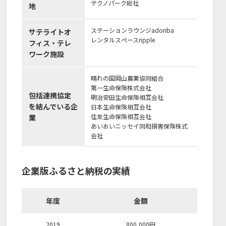
テクノパーク総社
地
ステーションラウンジadoriba
サテライトオ
レンタルスぺースripple
フィス・テレ
ワーク施設
晴れの国岡山農業協同組合
第一生命保険株式会社
包括連携協定
明治安田生命保険相互会社
を結んでいる企
日本生命保険相互会社
住友生命保険相互会社
業
あいおいニッセイ同和損害保険株式
会社
企業版ふるさと納税の実績
年度
金額
2019
800,000
円