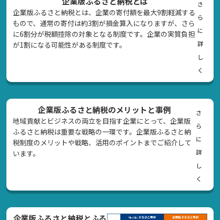
企業版ふるさと納税とは
さ
企業版ふるさと納税とは、企業の寄付額を最大9割軽減する
ら
もので、通常の寄付は約3割が損金算入になりますが、さら
に
に6割分が税額控除の対象となる制度です。企業の実質負担
詳
が1割になる可能性がある制度です。
し
く
企業版ふるさと納税のメリットと事例
さ
地域貢献とビジネスの両立を目指す企業にとって、企業版
ら
ふるさと納税は重要な戦略の一環です。企業版ふるさと納
に
税制度のメリットや戦略、活用のポイントまでご紹介して
詳
います。
し
く
企業版ふるさと納税とふる