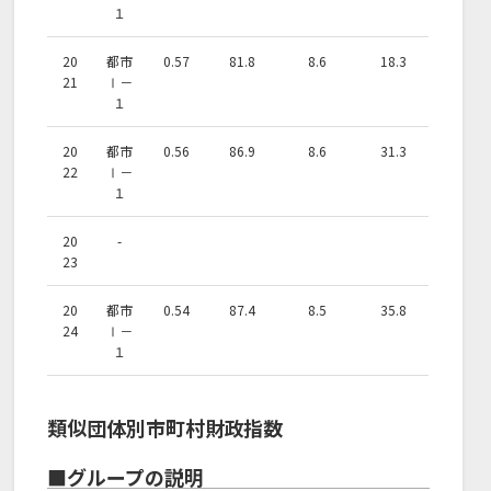
１
20
都市
0.57
81.8
8.6
18.3
21
Ⅰ－
１
20
都市
0.56
86.9
8.6
31.3
22
Ⅰ－
１
20
-
23
20
都市
0.54
87.4
8.5
35.8
24
Ⅰ－
１
類似団体別市町村財政指数
■グループの説明