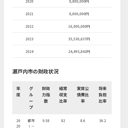
2020
8,800,000
円
2021
8,600,000
円
2022
16,900,000
円
2023
35,530,637
円
2024
24,493,842
円
瀬戸内市の財政状況
年
グ
財政
経常
実質公
将来
度
ル
力指
収支
債費比
負担
ー
数
比率
率
比率
プ
20
都市
0.58
82
8.6
36.2
20
Ⅰ－