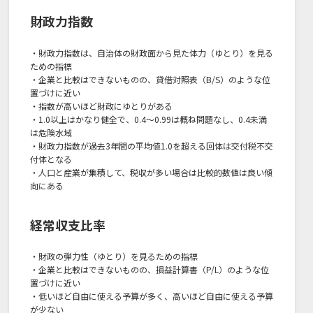
財政力指数
・財政力指数は、自治体の財政面から見た体力（ゆとり）を見る
ための指標
・企業と比較はできないものの、貸借対照表（B/S）のような位
置づけに近い
・指数が高いほど財政にゆとりがある
・1.0以上はかなり健全で、0.4～0.99は概ね問題なし、0.4未満
は危険水域
・財政力指数が過去3年間の平均値1.0を超える回体は交付税不交
付体となる
・人口と産業が集積して、税収が多い場合は比較的数値は良い傾
向にある
経常収支比率
・財政の弾力性（ゆとり）を見るための指標
・企業と比較はできないものの、損益計算書（P/L）のような位
置づけに近い
・低いほど自由に使える予算が多く、高いほど自由に使える予算
が少ない