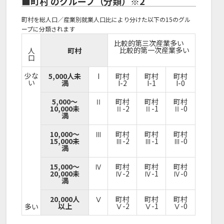
■町村 のグループ（分類）※2
町村を総人口／産業別就業人口比により分けた以下の15のグル
ープに分類されます
比較的第三次産業多い
比較的第一次産業多い
人
町村
口
少な
5,000人未
I
町村
町村
町村
い
満
I-2
I-1
I-0
5,000～
Ⅱ
町村
町村
町村
10,000未
Ⅱ-2
Ⅱ-1
Ⅱ-0
満
10,000～
Ⅲ
町村
町村
町村
15,000未
Ⅲ-2
Ⅲ-1
Ⅲ-0
満
15,000～
Ⅳ
町村
町村
町村
20,000未
Ⅳ-2
Ⅳ-1
Ⅳ-0
満
20,000人
Ⅴ
町村
町村
町村
以上
Ⅴ-2
Ⅴ-1
Ⅴ-0
多い