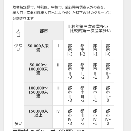
政令指定都市、特別区、中核市、施行時特例市以外の市を、
総人口／産業別就業人口比により分けた以下の16のグループに
分類されます
比較的第三次産業多い
比較的第一次産業多い
人
都市
口
少な
50,000人未
I
都
都
都
都
い
満
市
市
市
市
I-3
I-2
I-1
I-0
50,000～
Ⅱ
都
都
都
都
100,000未
市
市
市
市
満
Ⅱ
Ⅱ
Ⅱ
Ⅱ-
-3
-2
-1
0
100,000～
Ⅲ
都
都
都
都
150,000未
市
市
市
市
満
Ⅲ
Ⅲ
Ⅲ
Ⅲ-
-3
-2
-1
0
150,000人
Ⅳ
都
都
都
都
以上
市
市
市
市
Ⅳ
Ⅳ
Ⅳ
Ⅳ-
-3
-2
-1
0
多い