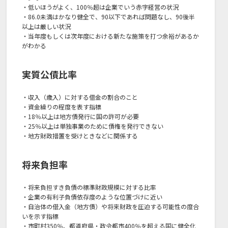
・低いほうがよく、100％超は企業でいう赤字経営の状況
・86.0未満はかなり健全で、90以下であれば問題なし、90後半
以上は厳しい状況
・当年度もしくは次年度における新たな施策を打つ余裕があるか
がわかる
実質公債比率
・収入（歳入）に対する借金の割合のこと
・資金繰りの程度を表す指標
・18％以上は地方債発行に国の許可が必要
・25％以上は単独事業のために債権を発行できない
・地方財政措置を受けときなどに関係する
将来負担率
・将来負担すき負債の標準財政規模に対する比率
・企業の有利子負債依存度のような位置づけに近い
・自治体の借入金（地方債）や将来財政を圧迫する可能性の度合
いを示す指標
・市町村350％、都道府県・政令都市400％を超える国に健全化