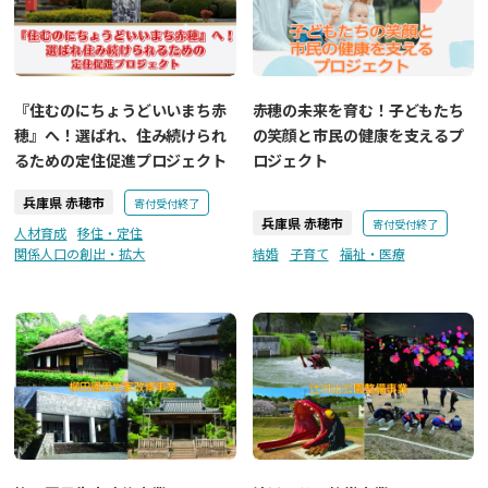
『住むのにちょうどいいまち赤
赤穂の未来を育む！子どもたち
穂』へ！選ばれ、住み続けられ
の笑顔と市民の健康を支えるプ
るための定住促進プロジェクト
ロジェクト
兵庫県 赤穂市
寄付受付終了
兵庫県 赤穂市
寄付受付終了
人材育成
移住・定住
関係人口の創出・拡大
結婚
子育て
福祉・医療