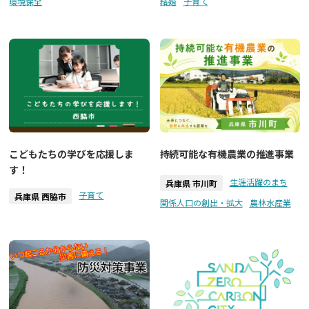
環境保全
結婚
子育て
こどもたちの学びを応援しま
持続可能な有機農業の推進事業
す！
生涯活躍のまち
兵庫県 市川町
子育て
兵庫県 西脇市
関係人口の創出・拡大
農林水産業