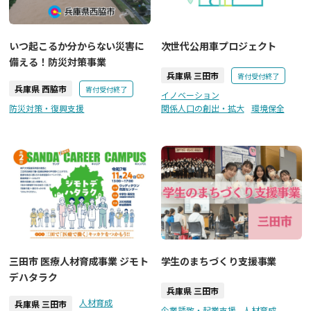
いつ起こるか分からない災害に
次世代公用車プロジェクト
備える！防災対策事業
兵庫県 三田市
寄付受付終了
兵庫県 西脇市
寄付受付終了
イノベーション
防災対策・復興支援
関係人口の創出・拡大
環境保全
三田市 医療人材育成事業 ジモト
学生のまちづくり支援事業
デハタラク
兵庫県 三田市
人材育成
兵庫県 三田市
企業誘致・起業支援
人材育成