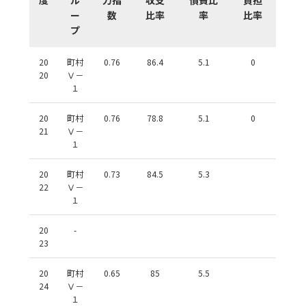
ー
数
比率
率
比率
プ
20
町村
0.76
86.4
5.1
0
20
Ⅴ－
１
20
町村
0.76
78.8
5.1
0
21
Ⅴ－
１
20
町村
0.73
84.5
5.3
22
Ⅴ－
１
20
-
23
20
町村
0.65
85
5.5
24
Ⅴ－
１