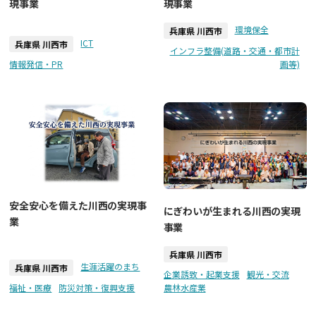
現事業
現事業
環境保全
兵庫県 川西市
ICT
兵庫県 川西市
インフラ整備(道路・交通・都市計
情報発信・PR
画等)
安全安心を備えた川西の実現事
にぎわいが生まれる川西の実現
業
事業
兵庫県 川西市
生涯活躍のまち
兵庫県 川西市
企業誘致・起業支援
観光・交流
福祉・医療
防災対策・復興支援
農林水産業