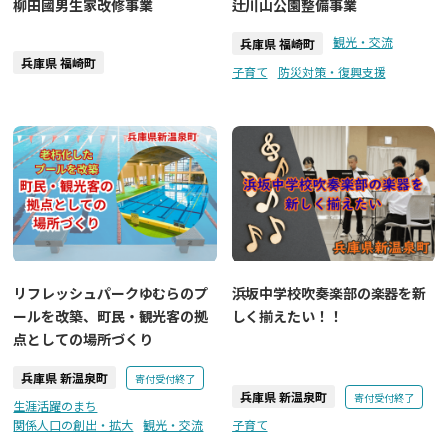
柳田國男生家改修事業
辻川山公園整備事業
観光・交流
兵庫県 福崎町
兵庫県 福崎町
子育て
防災対策・復興支援
リフレッシュパークゆむらのプ
浜坂中学校吹奏楽部の楽器を新
ールを改築、町民・観光客の拠
しく揃えたい！！
点としての場所づくり
兵庫県 新温泉町
寄付受付終了
兵庫県 新温泉町
寄付受付終了
生涯活躍のまち
関係人口の創出・拡大
観光・交流
子育て