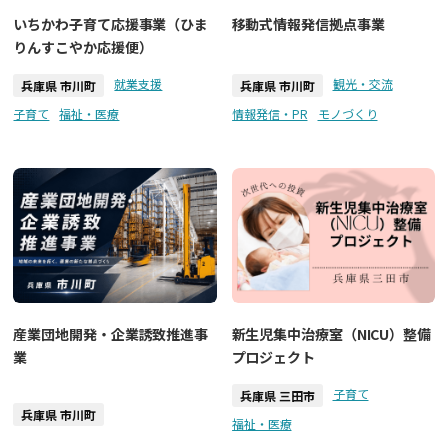
いちかわ子育て応援事業（ひま
移動式情報発信拠点事業
りんすこやか応援便）
就業支援
観光・交流
兵庫県 市川町
兵庫県 市川町
子育て
福祉・医療
情報発信・PR
モノづくり
産業団地開発・企業誘致推進事
新生児集中治療室（NICU）整備
業
プロジェクト
子育て
兵庫県 三田市
兵庫県 市川町
福祉・医療