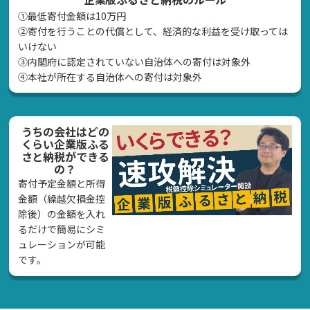
①最低寄付金額は10万円
②寄付を行うことの代償として、経済的な利益を受け取っては
いけない
➂内閣府に認定されていない自治体への寄付は対象外
④本社が所在する自治体への寄付は対象外
うちの会社はどの
くらい企業版ふる
さと納税ができる
の？
寄付予定金額と所得
金額（繰越欠損金控
除後）の金額を入れ
るだけで簡易にシミ
ュレーションが可能
です。