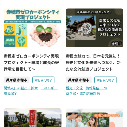
赤穂市ゼロカーボンシティ実現
赤穂の魅力で、日本を元気に！
プロジェクト〜環境と成長の好
歴史と文化を未来へつなぐ、新
循環を目指して〜
たな交流創造プロジェクト
兵庫県 赤穂市
兵庫県 赤穂市
寄付受付終了
寄付受付終了
関係人口の創出・拡大
エネルギー
観光・交流
情報発信・PR
環境保全
空き家・空き店舗対策