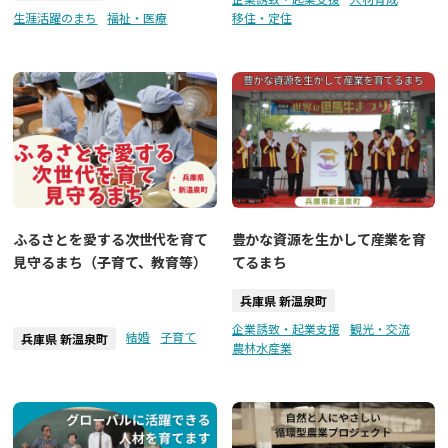
生涯活躍のまち
福祉・医療
移住・定住
ふるさとを愛する次世代を育て
豊かな資源を生かして産業を育
見守るまち（子育て、教育等）
てるまち
兵庫県 新温泉町
企業誘致・起業支援
観光・交流
結婚
子育て
兵庫県 新温泉町
農林水産業