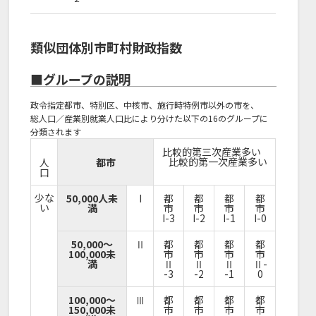
類似団体別市町村財政指数
■グループの説明
政令指定都市、特別区、中核市、施行時特例市以外の市を、
総人口／産業別就業人口比により分けた以下の16のグループに
分類されます
比較的第三次産業多い
比較的第一次産業多い
人
都市
口
少な
50,000人未
I
都
都
都
都
い
満
市
市
市
市
I-3
I-2
I-1
I-0
50,000～
Ⅱ
都
都
都
都
100,000未
市
市
市
市
満
Ⅱ
Ⅱ
Ⅱ
Ⅱ-
-3
-2
-1
0
100,000～
Ⅲ
都
都
都
都
150,000未
市
市
市
市