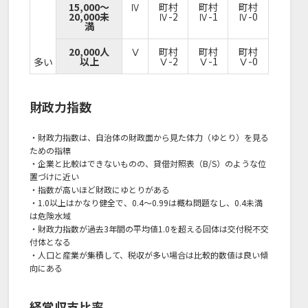
15,000～
Ⅳ
町村
町村
町村
20,000未
Ⅳ-2
Ⅳ-1
Ⅳ-0
満
20,000人
Ⅴ
町村
町村
町村
以上
Ⅴ-2
Ⅴ-1
Ⅴ-0
多い
財政力指数
・財政力指数は、自治体の財政面から見た体力（ゆとり）を見る
ための指標
・企業と比較はできないものの、貸借対照表（B/S）のような位
置づけに近い
・指数が高いほど財政にゆとりがある
・1.0以上はかなり健全で、0.4～0.99は概ね問題なし、0.4未満
は危険水域
・財政力指数が過去3年間の平均値1.0を超える回体は交付税不交
付体となる
・人口と産業が集積して、税収が多い場合は比較的数値は良い傾
向にある
経常収支比率