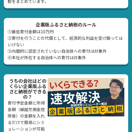
較をまとめています。
企業版ふるさと納税のルール
①最低寄付金額は10万円
②寄付を行うことの代償として、経済的な利益を受け取っては
いけない
➂内閣府に認定されていない自治体への寄付は対象外
④本社が所在する自治体への寄付は対象外
うちの会社はどの
くらい企業版ふる
さと納税ができる
の？
寄付予定金額と所得
金額（繰越欠損金控
除後）の金額を入れ
るだけで簡易にシミ
ュレーションが可能