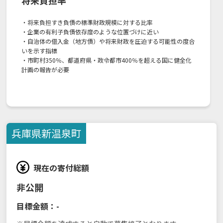
・将来負担すき負債の標準財政規模に対する比率
・企業の有利子負債依存度のような位置づけに近い
・自治体の借入金（地方債）や将来財政を圧迫する可能性の度合
いを示す指標
・市町村350％、都道府県・政令都市400％を超える国に健全化
計画の報告が必要
兵庫県
新温泉町
現在の寄付総額
非公開
目標金額：
-