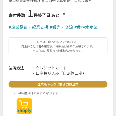
※目標金額を達成すると自動で募集終了となります
1
-
寄付件数
件
終了日 あと
#
企業誘致・起業支援
#
観光・交流
#
農林水産業
自治体口座への振込については、
自治体の担当者の確認後に件数及び金額が反映されます。
そのため、反映まで時間がかかります。
・
クレジットカード
決済方法：
・
口座振り込み（自治体口座）
企業版ふるさと納税 支援企業
2024年度以降の表示となります