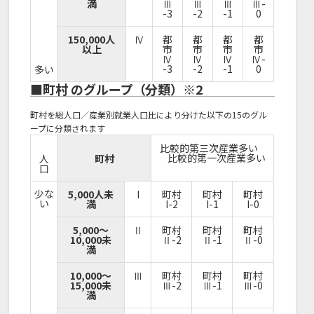
満
Ⅲ
Ⅲ
Ⅲ
Ⅲ-
-3
-2
-1
0
150,000人
Ⅳ
都
都
都
都
以上
市
市
市
市
Ⅳ
Ⅳ
Ⅳ
Ⅳ-
-3
-2
-1
0
多い
■町村 のグループ（分類）※2
町村を総人口／産業別就業人口比により分けた以下の15のグル
ープに分類されます
比較的第三次産業多い
比較的第一次産業多い
人
町村
口
少な
5,000人未
I
町村
町村
町村
い
満
I-2
I-1
I-0
5,000～
Ⅱ
町村
町村
町村
10,000未
Ⅱ-2
Ⅱ-1
Ⅱ-0
満
10,000～
Ⅲ
町村
町村
町村
15,000未
Ⅲ-2
Ⅲ-1
Ⅲ-0
満