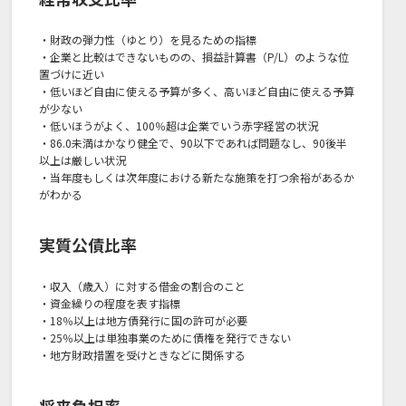
・財政の弾力性（ゆとり）を見るための指標
・企業と比較はできないものの、損益計算書（P/L）のような位
置づけに近い
・低いほど自由に使える予算が多く、高いほど自由に使える予算
が少ない
・低いほうがよく、100％超は企業でいう赤字経営の状況
・86.0未満はかなり健全で、90以下であれば問題なし、90後半
以上は厳しい状況
・当年度もしくは次年度における新たな施策を打つ余裕があるか
がわかる
実質公債比率
・収入（歳入）に対する借金の割合のこと
・資金繰りの程度を表す指標
・18％以上は地方債発行に国の許可が必要
・25％以上は単独事業のために債権を発行できない
・地方財政措置を受けときなどに関係する
将来負担率