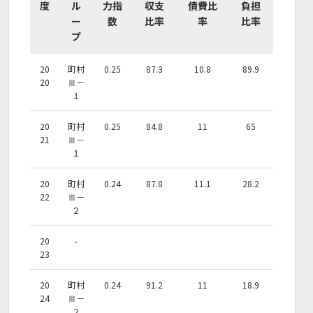
度
ル
力指
収支
債費比
負担
ー
数
比率
率
比率
プ
20
町村
0.25
87.3
10.8
89.9
20
Ⅲ－
１
20
町村
0.25
84.8
11
65
21
Ⅲ－
１
20
町村
0.24
87.8
11.1
28.2
22
Ⅲ－
２
20
-
23
20
町村
0.24
91.2
11
18.9
24
Ⅲ－
２