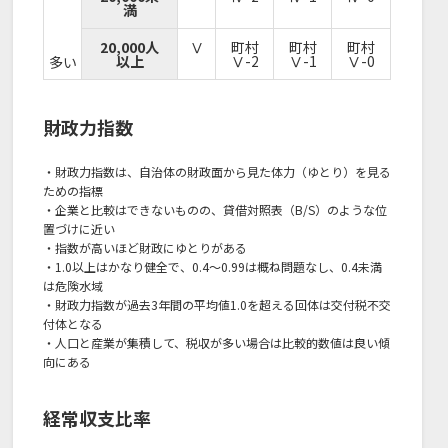
満
20,000人
Ⅴ
町村
町村
町村
以上
Ⅴ-2
Ⅴ-1
Ⅴ-0
多い
財政力指数
・財政力指数は、自治体の財政面から見た体力（ゆとり）を見る
ための指標
・企業と比較はできないものの、貸借対照表（B/S）のような位
置づけに近い
・指数が高いほど財政にゆとりがある
・1.0以上はかなり健全で、0.4～0.99は概ね問題なし、0.4未満
は危険水域
・財政力指数が過去3年間の平均値1.0を超える回体は交付税不交
付体となる
・人口と産業が集積して、税収が多い場合は比較的数値は良い傾
向にある
経常収支比率