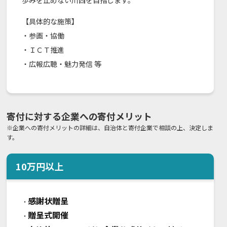
歩みを止めない川西を目指します。
【具体的な施策】
・参画・協働
・ＩＣＴ推進
・広報広聴・魅力発信 等
寄付に対する企業への寄付メリット
※企業への寄付メリットの詳細は、自治体と寄付企業で相談の上、決定しま
す。
10
万円以上
感謝状贈呈
・
贈呈式開催
・