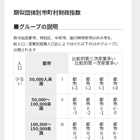
類似団体別市町村財政指数
■グループの説明
政令指定都市、特別区、中核市、施行時特例市以外の市を、
総人口／産業別就業人口比により分けた以下の16のグループに
分類されます
比較的第三次産業多い
比較的第一次産業多い
人
都市
口
少な
50,000人未
I
都
都
都
都
い
満
市
市
市
市
I-3
I-2
I-1
I-0
50,000～
Ⅱ
都
都
都
都
100,000未
市
市
市
市
満
Ⅱ
Ⅱ
Ⅱ
Ⅱ-
-3
-2
-1
0
100,000～
Ⅲ
都
都
都
都
150,000未
市
市
市
市
満
Ⅲ
Ⅲ
Ⅲ
Ⅲ-
-3
-2
-1
0