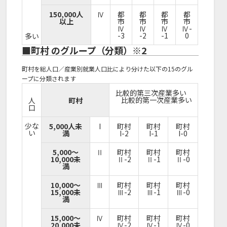
150,000人
Ⅳ
都
都
都
都
以上
市
市
市
市
Ⅳ
Ⅳ
Ⅳ
Ⅳ-
-3
-2
-1
0
多い
■町村 のグループ（分類）※2
町村を総人口／産業別就業人口比により分けた以下の15のグル
ープに分類されます
比較的第三次産業多い
比較的第一次産業多い
人
町村
口
少な
5,000人未
I
町村
町村
町村
い
満
I-2
I-1
I-0
5,000～
Ⅱ
町村
町村
町村
10,000未
Ⅱ-2
Ⅱ-1
Ⅱ-0
満
10,000～
Ⅲ
町村
町村
町村
15,000未
Ⅲ-2
Ⅲ-1
Ⅲ-0
満
15,000～
Ⅳ
町村
町村
町村
20,000未
Ⅳ-2
Ⅳ-1
Ⅳ-0