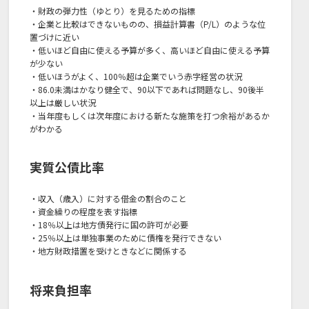
・財政の弾力性（ゆとり）を見るための指標
・企業と比較はできないものの、損益計算書（P/L）のような位
置づけに近い
・低いほど自由に使える予算が多く、高いほど自由に使える予算
が少ない
・低いほうがよく、100％超は企業でいう赤字経営の状況
・86.0未満はかなり健全で、90以下であれば問題なし、90後半
以上は厳しい状況
・当年度もしくは次年度における新たな施策を打つ余裕があるか
がわかる
実質公債比率
・収入（歳入）に対する借金の割合のこと
・資金繰りの程度を表す指標
・18％以上は地方債発行に国の許可が必要
・25％以上は単独事業のために債権を発行できない
・地方財政措置を受けときなどに関係する
将来負担率