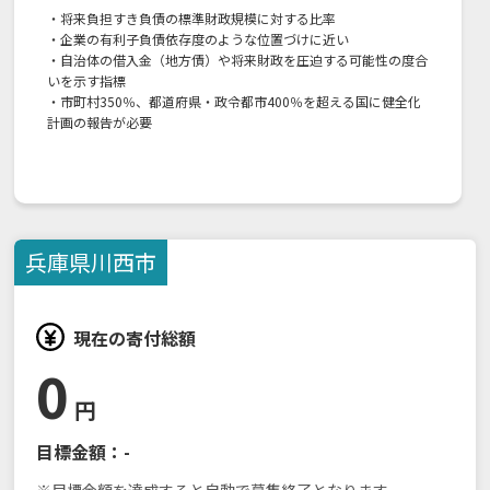
・将来負担すき負債の標準財政規模に対する比率
・企業の有利子負債依存度のような位置づけに近い
・自治体の借入金（地方債）や将来財政を圧迫する可能性の度合
いを示す指標
・市町村350％、都道府県・政令都市400％を超える国に健全化
計画の報告が必要
兵庫県
川西市
現在の寄付総額
0
円
目標金額：
-
※目標金額を達成すると自動で募集終了となります