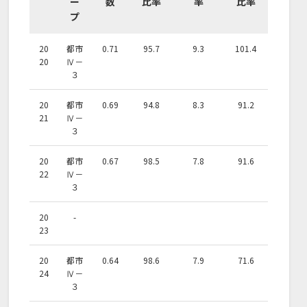
ー
数
比率
率
比率
プ
20
都市
0.71
95.7
9.3
101.4
20
Ⅳ－
３
20
都市
0.69
94.8
8.3
91.2
21
Ⅳ－
３
20
都市
0.67
98.5
7.8
91.6
22
Ⅳ－
３
20
-
23
20
都市
0.64
98.6
7.9
71.6
24
Ⅳ－
３