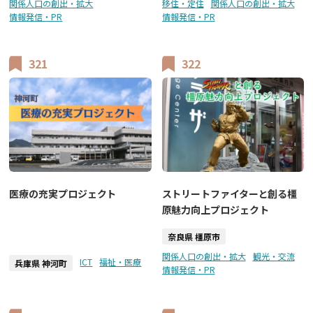
関係人口の創出・拡大
移住・定住
関係人口の創出・拡大
情報発信・PR
情報発信・PR
321
322
医療の充実プロジェクト
ストリートファイターと創る橿
原魅力向上プロジェクト
奈良県 橿原市
関係人口の創出・拡大
観光・交流
ICT
福祉・医療
兵庫県 神河町
情報発信・PR