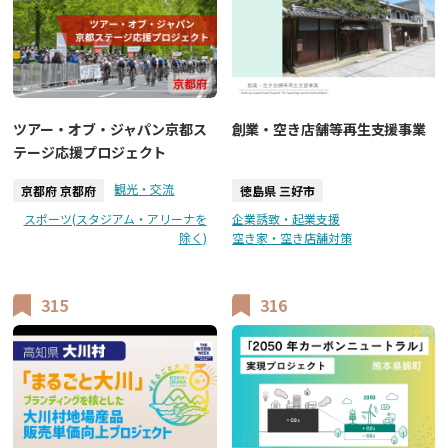
ツアー・オブ・ジャパン京都ス
創業・空き店舗等再生支援事業
テージ応援プロジェクト
観光・交流
京都府 京都府
徳島県 三好市
スポーツ(スタジアム・アリーナを
企業誘致・起業支援
除く)
空き家・空き店舗対策
315
316