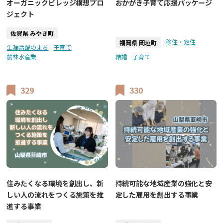
オーガニックビレッジ構想プロ
おかがき子育て応援パッケージ
ジェクト
佐賀県 みやき町
移住・定住
福岡県 岡垣町
生涯活躍のまち
子育て
農林水産業
結婚
子育て
329
330
住みたくなる環境を創出し、新
持続可能な地域産業の強化と安
しい人の流れをつくる施策を推
定した雇用を創出する事業
進する事業