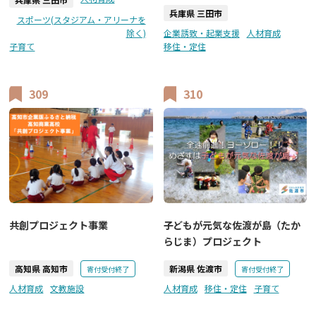
兵庫県 三田市
スポーツ(スタジアム・アリーナを
除く)
企業誘致・起業支援
人材育成
子育て
移住・定住
309
310
共創プロジェクト事業
子どもが元気な佐渡が島（たか
らじま）プロジェクト
高知県 高知市
新潟県 佐渡市
寄付受付終了
寄付受付終了
人材育成
文教施設
人材育成
移住・定住
子育て