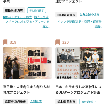
事業
運行プロジェクト
徳島県 那賀町
寄付受付終了
生涯活躍のまち
山口県 岩国市
関係人口の創出・拡大
観光・交流
スポーツ(スタジアム・アリーナを
インフラ整備(道路・交通・都市計
除く)
画等)
319
320
京丹後・未来創生まち創り人材
日本一キラキラした高校生によ
育成プロジェクト
るUIJターンプロジェクト計画
人材育成
京都府 京丹後市
栃木県 足利市
寄付受付終了