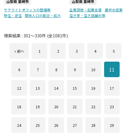
山梨県 韮崎市
山梨県 韮崎市
サテライトオフィスの整備等
企業誘致・起業支援
農林水産業
移住・定住
関係人口の創出・拡大
空き家・空き店舗対策
検索結果 :
301
～
330
件 (全
1081
件)
« 前へ
1
2
3
4
5
11
6
7
8
9
10
12
13
14
15
16
17
18
19
20
21
22
23
24
25
26
27
28
29