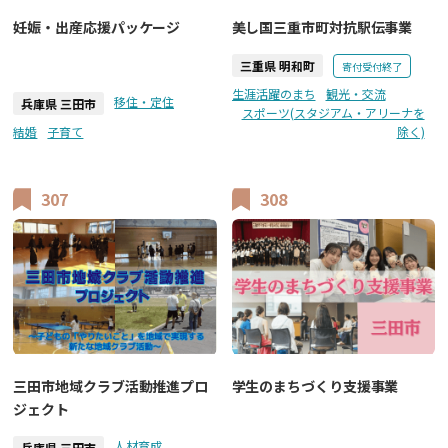
美し国三重市町対抗駅伝事業
妊娠・出産応援パッケージ
三重県 明和町
寄付受付終了
生涯活躍のまち
観光・交流
移住・定住
兵庫県 三田市
スポーツ(スタジアム・アリーナを
結婚
子育て
除く)
307
308
三田市地域クラブ活動推進プロ
学生のまちづくり支援事業
ジェクト
人材育成
兵庫県 三田市