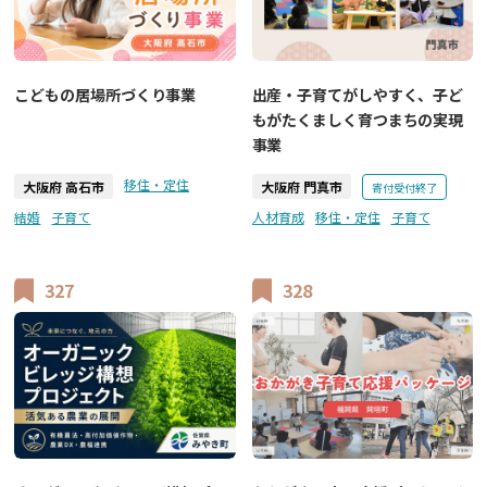
こどもの居場所づくり事業
出産・子育てがしやすく、子ど
もがたくましく育つまちの実現
事業
移住・定住
大阪府 高石市
大阪府 門真市
寄付受付終了
結婚
子育て
人材育成
移住・定住
子育て
327
328