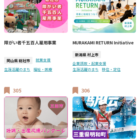
障がい者千五百人雇用事業
MURAKAMI RETURN Initiative
新潟県 村上市
就業支援
岡山県 総社市
企業誘致・起業支援
生涯活躍のまち
福祉・医療
生涯活躍のまち
移住・定住
305
306