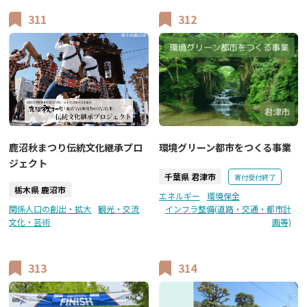
311
312
環境グリーン都市をつくる事業
鹿沼秋まつり伝統文化継承プロ
ジェクト
千葉県 君津市
寄付受付終了
栃木県 鹿沼市
エネルギー
環境保全
関係人口の創出・拡大
観光・交流
インフラ整備(道路・交通・都市計
文化・芸術
画等)
313
314