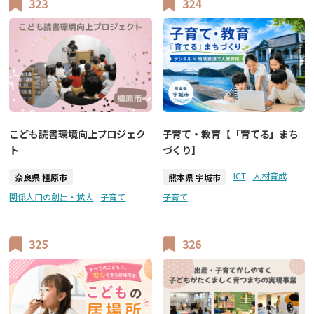
323
324
こども読書環境向上プロジェク
子育て・教育【「育てる」まち
ト
づくり】
ICT
人材育成
奈良県 橿原市
熊本県 宇城市
関係人口の創出・拡大
子育て
子育て
325
326