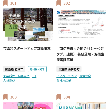
301
302
竹原発スタートアップ支援事業
（南伊勢町×合同会社シーベジ
タブル連携） 養殖藻場・海藻生
産実証事業
広島県 竹原市
三重県 南伊勢町
寄付受付終了
企業誘致・起業支援
ICT
イノベーション
環境保全
人材育成
農林水産業
303
304