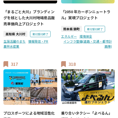
「まるごと大川」ブランディン
「2050 年カーボンニュートラ
グを核とした大川村地場産品販
ル」実現プロジェクト
売単価向上プロジェクト
熊本県 錦町
寄付受付終了
高知県 大川村
寄付受付終了
エネルギー
環境保全
生涯活躍のまち
情報発信・PR
インフラ整備(道路・交通・都市計
農林水産業
画等)
317
318
プロスポーツによる地域活性化
乗り合いタクシー「よべるん」