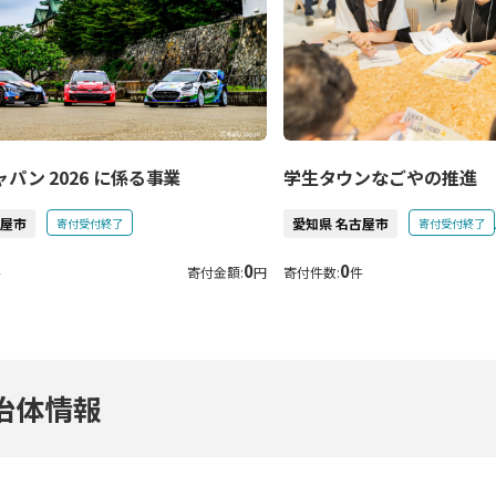
パン 2026 に係る事業
学生タウンなごやの推進
古屋市
愛知県 名古屋市
寄付受付終了
寄付受付終了
0
0
件
寄付金額:
円
寄付件数:
件
治体情報