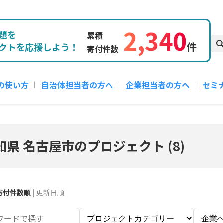
2,340
題を
累積
件
クトを応援しよう！
寄付件数
の使い方
自治体担当者の方へ
企業担当者の方へ
セミ
知県 名古屋市のプロジェクト
(
8
)
寄付件数順
|
更新日順