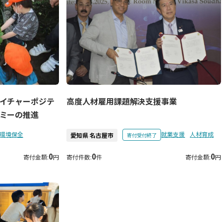
イチャーポジテ
高度人材雇用課題解決支援事業
ミーの推進
環境保全
就業支援
人材育成
愛知県 名古屋市
寄付受付終了
0
0
0
寄付金額:
円
寄付件数:
件
寄付金額:
円