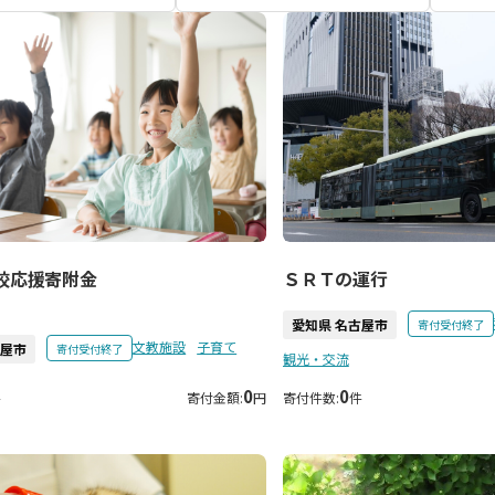
校応援寄附金
ＳＲＴの運行
愛知県 名古屋市
寄付受付終了
文教施設
子育て
古屋市
寄付受付終了
観光・交流
0
0
件
寄付金額:
円
寄付件数:
件