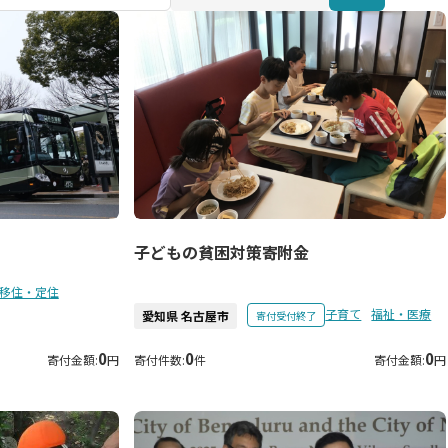
子どもの貧困対策寄附金
移住・定住
子育て
福祉・医療
愛知県 名古屋市
寄付受付終了
0
0
0
寄付金額:
円
寄付件数:
件
寄付金額:
円