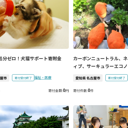
処分ゼロ！犬猫サポート寄附金
カーボンニュートラル、ネ
ィブ、サーキュラーエコノ
福祉・医療
古屋市
愛知県 名古屋市
寄付受付終了
寄付受付終了
0
0
件
寄付金額:
円
寄付件数:
件