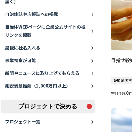
届く)
自治体誌や広報誌への掲載
自治体WEBページに企業公式サイトの被
リンクを掲載
銘板に社名入れる
目指せ殺
事業視察が可能
新聞やニュースに取り上げてもらえる
愛知県 名
紺綬褒章推薦（1,000万円以上）
0
寄付件数:
プロジェクトで決める
プロジェクト一覧