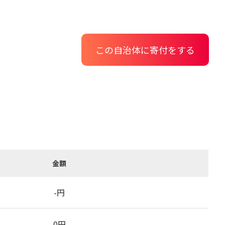
この自治体に寄付をする
金額
-
円
0
円