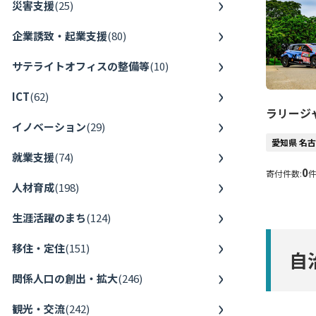
災害支援
(
25
)
企業誘致・起業支援
(
80
)
サテライトオフィスの整備等
(
10
)
ICT
(
62
)
ラリージャ
イノベーション
(
29
)
愛知県 名
就業支援
(
74
)
0
寄付件数:
人材育成
(
198
)
生涯活躍のまち
(
124
)
移住・定住
(
151
)
自
関係人口の創出・拡大
(
246
)
観光・交流
(
242
)