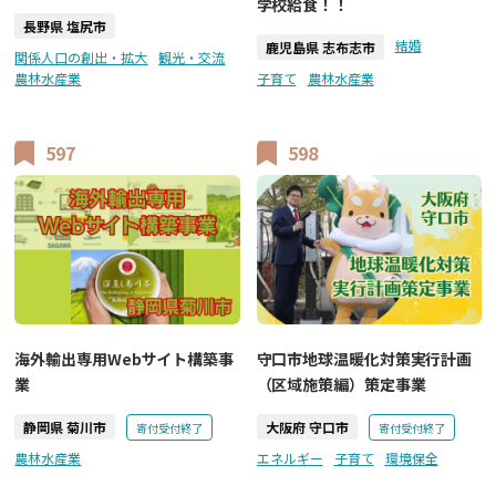
学校給食！！
長野県 塩尻市
結婚
鹿児島県 志布志市
関係人口の創出・拡大
観光・交流
農林水産業
子育て
農林水産業
597
598
海外輸出専用Webサイト構築事
守口市地球温暖化対策実行計画
業
（区域施策編）策定事業
静岡県 菊川市
大阪府 守口市
寄付受付終了
寄付受付終了
農林水産業
エネルギー
子育て
環境保全