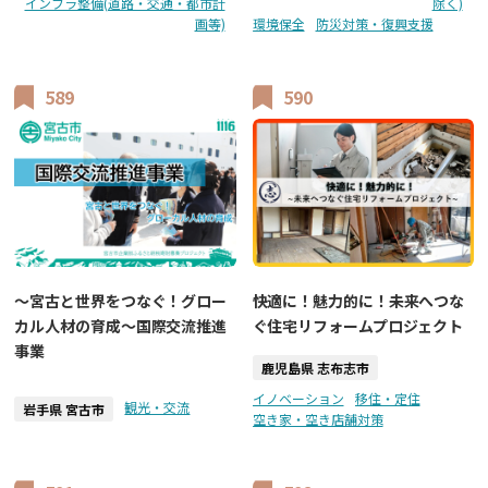
インフラ整備(道路・交通・都市計
除く)
画等)
環境保全
防災対策・復興支援
589
590
～宮古と世界をつなぐ！グロー
快適に！魅力的に！未来へつな
カル人材の育成～国際交流推進
ぐ住宅リフォームプロジェクト
事業
鹿児島県 志布志市
イノベーション
移住・定住
観光・交流
岩手県 宮古市
空き家・空き店舗対策