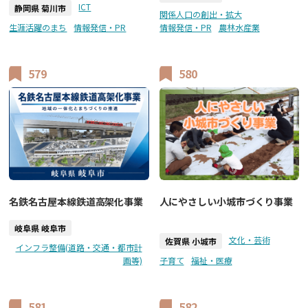
ICT
静岡県 菊川市
関係人口の創出・拡大
生涯活躍のまち
情報発信・PR
情報発信・PR
農林水産業
579
580
名鉄名古屋本線鉄道高架化事業
人にやさしい小城市づくり事業
岐阜県 岐阜市
文化・芸術
佐賀県 小城市
インフラ整備(道路・交通・都市計
画等)
子育て
福祉・医療
581
582