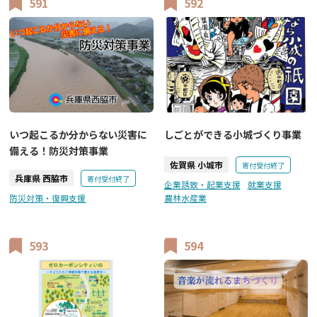
591
592
いつ起こるか分からない災害に
しごとができる小城づくり事業
備える！防災対策事業
佐賀県 小城市
寄付受付終了
兵庫県 西脇市
寄付受付終了
企業誘致・起業支援
就業支援
防災対策・復興支援
農林水産業
593
594