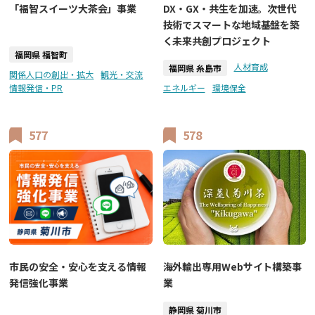
「福智スイーツ大茶会」事業
DX・GX・共生を加速。次世代
技術でスマートな地域基盤を築
く未来共創プロジェクト
福岡県 福智町
人材育成
福岡県 糸島市
関係人口の創出・拡大
観光・交流
情報発信・PR
エネルギー
環境保全
577
578
市民の安全・安心を支える情報
海外輸出専用Webサイト構築事
発信強化事業
業
静岡県 菊川市