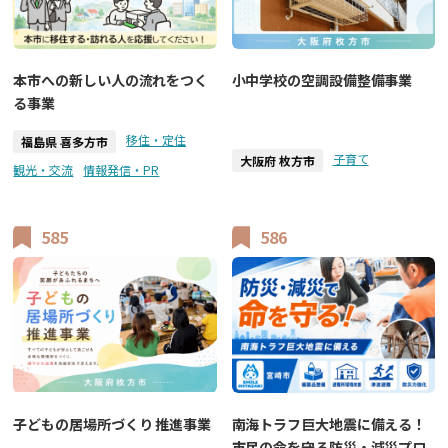
本市への新しい人の流れをつく
小中学校の空調設備整備事業
る事業
移住・定住
福島県 喜多方市
子育て
大阪府 枚方市
観光・交流
情報発信・PR
585
586
子どもの居場所づくり 推進事業
南海トラフ巨大地震に備える！
市民の命を守る防災・減災プロ