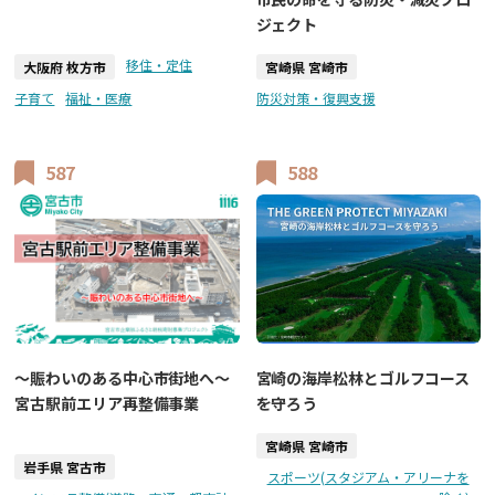
ジェクト
移住・定住
大阪府 枚方市
宮崎県 宮崎市
子育て
福祉・医療
防災対策・復興支援
587
588
～賑わいのある中心市街地へ～
宮崎の海岸松林とゴルフコース
宮古駅前エリア再整備事業
を守ろう
宮崎県 宮崎市
岩手県 宮古市
スポーツ(スタジアム・アリーナを