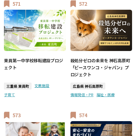
571
572
東員第一中学校移転建設プロジ
殺処分ゼロの未来を 神石高原町
ェクト
「ピースワンコ・ジャパン」プ
ロジェクト
文教施設
三重県 東員町
広島県 神石高原町
子育て
情報発信・PR
福祉・医療
573
574