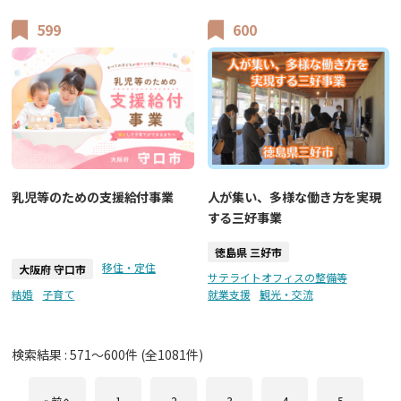
599
600
乳児等のための支援給付事業
人が集い、多様な働き方を実現
する三好事業
徳島県 三好市
移住・定住
大阪府 守口市
サテライトオフィスの整備等
結婚
子育て
就業支援
観光・交流
検索結果 :
571
～
600
件 (全
1081
件)
« 前へ
1
2
3
4
5