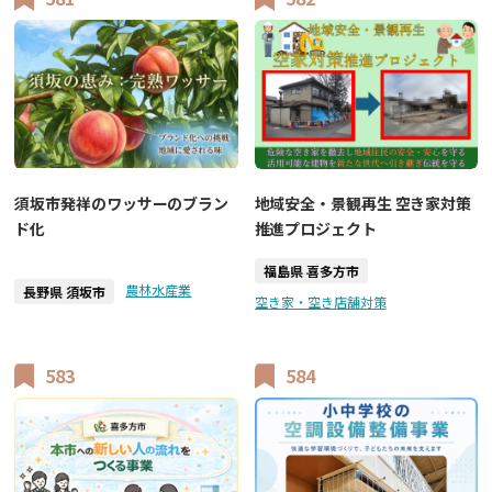
須坂市発祥のワッサーのブラン
地域安全・景観再生 空き家対策
ド化
推進プロジェクト
福島県 喜多方市
農林水産業
長野県 須坂市
空き家・空き店舗対策
583
584