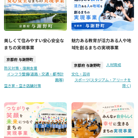
美しくて住みやすい安心安全な
魅力ある教育が活力ある人や地
まちの実現事業
域を創るまちの実現事業
京都府 与謝野町
人材育成
京都府 与謝野町
防災対策・復興支援
インフラ整備(道路・交通・都市計
文化・芸術
画等)
スポーツ(スタジアム・アリーナを
空き家・空き店舗対策
除く)