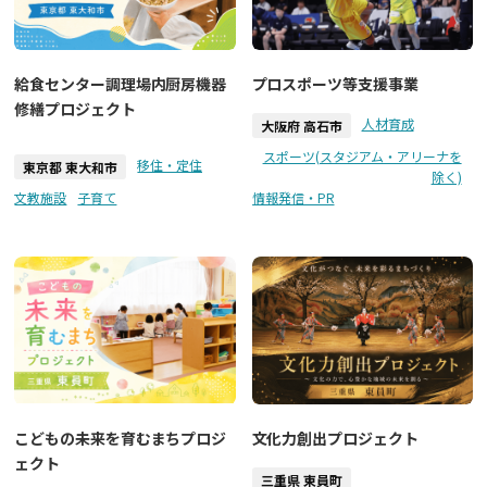
給食センター調理場内厨房機器
プロスポーツ等支援事業
修繕プロジェクト
人材育成
大阪府 高石市
スポーツ(スタジアム・アリーナを
移住・定住
東京都 東大和市
除く)
文教施設
子育て
情報発信・PR
こどもの未来を育むまちプロジ
文化力創出プロジェクト
ェクト
三重県 東員町