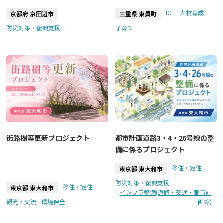
ICT
人材育成
京都府 京田辺市
三重県 東員町
防災対策・復興支援
子育て
街路樹等更新プロジェクト
都市計画道路3・4・26号線の整
備に係るプロジェクト
移住・定住
東京都 東大和市
防災対策・復興支援
移住・定住
東京都 東大和市
インフラ整備(道路・交通・都市計
観光・交流
環境保全
画等)