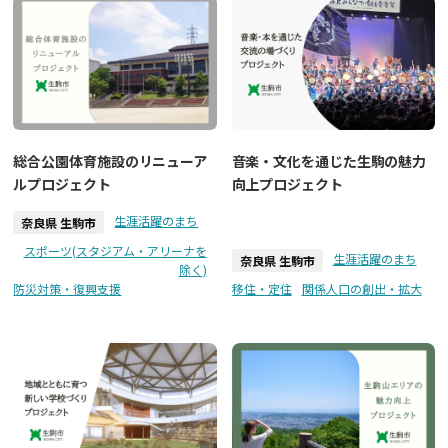
総合公園体育施設のリニューア
音楽・文化を通じた生駒の魅力
ルプロジェクト
向上プロジェクト
生涯活躍のまち
奈良県 生駒市
スポーツ(スタジアム・アリーナを
生涯活躍のまち
奈良県 生駒市
除く)
防災対策・復興支援
移住・定住
関係人口の創出・拡大