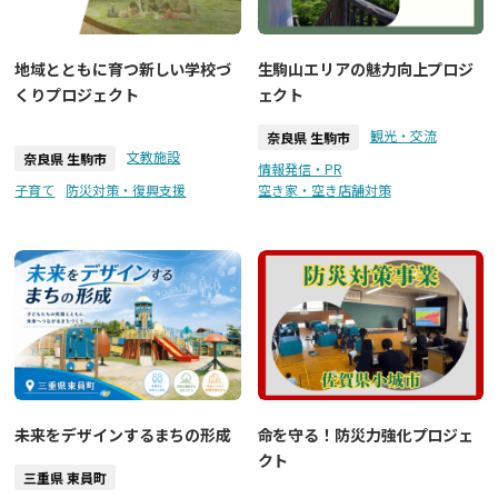
地域とともに育つ新しい学校づ
生駒山エリアの魅力向上プロジ
くりプロジェクト
ェクト
観光・交流
奈良県 生駒市
文教施設
奈良県 生駒市
情報発信・PR
子育て
防災対策・復興支援
空き家・空き店舗対策
未来をデザインするまちの形成
命を守る！防災力強化プロジェ
クト
三重県 東員町