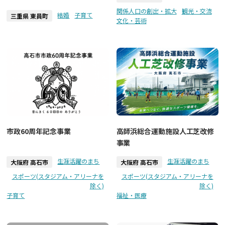
関係人口の創出・拡大
観光・交流
結婚
子育て
三重県 東員町
文化・芸術
市政60周年記念事業
高師浜総合運動施設人工芝改修
事業
生涯活躍のまち
生涯活躍のまち
大阪府 高石市
大阪府 高石市
スポーツ(スタジアム・アリーナを
スポーツ(スタジアム・アリーナを
除く)
除く)
子育て
福祉・医療