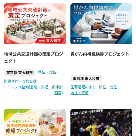
地域公共交通計画の策定プロジ
胃がん内視鏡検診プロジェクト
ェクト
移住・定住
東京都 東大和市
東京都 東大和市
防災対策・復興支援
インフラ整備(道路・交通・都市計
生涯活躍のまち
移住・定住
画等)
福祉・医療