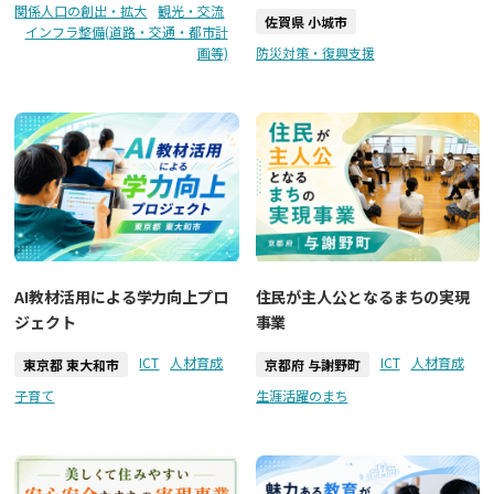
関係人口の創出・拡大
観光・交流
佐賀県 小城市
インフラ整備(道路・交通・都市計
画等)
防災対策・復興支援
AI教材活用による学力向上プロ
住民が主人公となるまちの実現
ジェクト
事業
ICT
人材育成
ICT
人材育成
東京都 東大和市
京都府 与謝野町
子育て
生涯活躍のまち