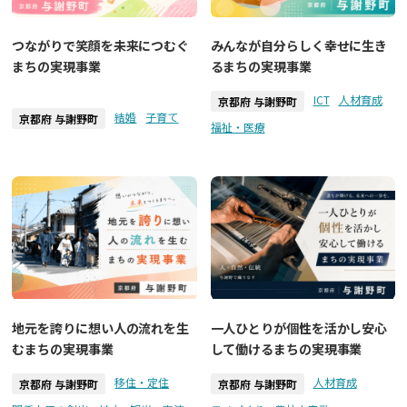
つながりで笑顔を未来につむぐ
みんなが自分らしく幸せに生き
まちの実現事業
るまちの実現事業
ICT
人材育成
京都府 与謝野町
結婚
子育て
京都府 与謝野町
福祉・医療
地元を誇りに想い人の流れを生
一人ひとりが個性を活かし安心
むまちの実現事業
して働けるまちの実現事業
移住・定住
人材育成
京都府 与謝野町
京都府 与謝野町