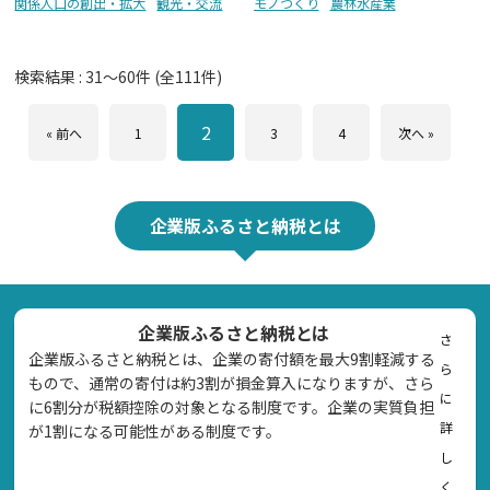
関係人口の創出・拡大
観光・交流
モノづくり
農林水産業
検索結果 :
31
～
60
件 (全
111
件)
2
« 前へ
1
3
4
次へ »
企業版ふるさと納税とは
企業版ふるさと納税とは
さ
企業版ふるさと納税とは、企業の寄付額を最大9割軽減する
ら
もので、通常の寄付は約3割が損金算入になりますが、さら
に
に6割分が税額控除の対象となる制度です。企業の実質負担
詳
が1割になる可能性がある制度です。
し
く