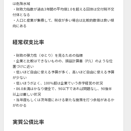
は危険水域
・財政力指数が過去3年間の平均値1.0を超える回体は交付税不交
付体となる
・人口と産業が集積して、税収が多い場合は比較的数値は良い傾
向にある
経常収支比率
・財政の弾力性（ゆとり）を見るための指標
・企業と比較はできないものの、損益計算書（P/L）のような位
置づけに近い
・低いほど自由に使える予算が多く、高いほど自由に使える予算
が少ない
・低いほうがよく、100％超は企業でいう赤字経営の状況
・86.0未満はかなり健全で、90以下であれば問題なし、90後半
以上は厳しい状況
・当年度もしくは次年度における新たな施策を打つ余裕があるか
がわかる
実質公債比率