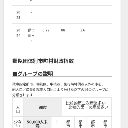
20
-
23
20
都市
0.72
88
1.6
24
Ⅲ－
３
類似団体別市町村財政指数
■グループの説明
政令指定都市、特別区、中核市、施行時特例市以外の市を、
総人口／産業別就業人口比により分けた以下の16のグループに
分類されます
比較的第三次産業多い
比較的第一次産業多い
人
都市
口
少な
50,000人未
I
都
都
都
都
い
満
市
市
市
市