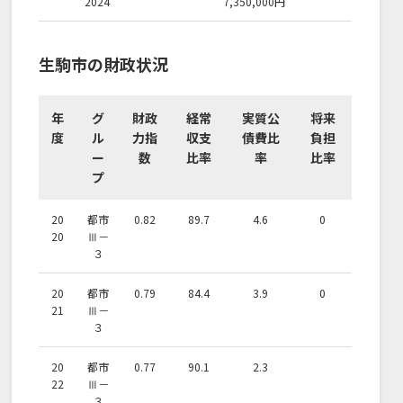
2024
7,350,000
円
生駒市の財政状況
年
グ
財政
経常
実質公
将来
度
ル
力指
収支
債費比
負担
ー
数
比率
率
比率
プ
20
都市
0.82
89.7
4.6
0
20
Ⅲ－
３
20
都市
0.79
84.4
3.9
0
21
Ⅲ－
３
20
都市
0.77
90.1
2.3
22
Ⅲ－
３