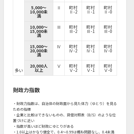
5,000～
Ⅱ
町村
町村
町村
10,000未
Ⅱ-2
Ⅱ-1
Ⅱ-0
満
10,000～
Ⅲ
町村
町村
町村
15,000未
Ⅲ-2
Ⅲ-1
Ⅲ-0
満
15,000～
Ⅳ
町村
町村
町村
20,000未
Ⅳ-2
Ⅳ-1
Ⅳ-0
満
20,000人
Ⅴ
町村
町村
町村
以上
Ⅴ-2
Ⅴ-1
Ⅴ-0
多い
財政力指数
・財政力指数は、自治体の財政面から見た体力（ゆとり）を見る
ための指標
・企業と比較はできないものの、貸借対照表（B/S）のような位
置づけに近い
・指数が高いほど財政にゆとりがある
・1.0以上はかなり健全で、0.4～0.99は概ね問題なし、0.4未満