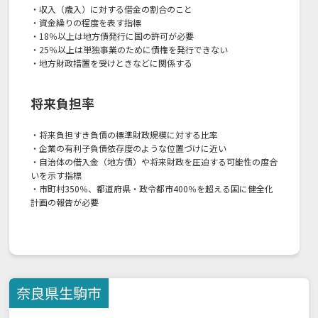
・収入（歳入）に対する借金の割合のこと
・資金繰りの程度を表す指標
・18％以上は地方債発行に国の許可が必要
・25％以上は単独事業のために債権を発行できない
・地方財政措置を受けときなどに関係する
将来負担率
・将来負担すき負債の標準財政規模に対する比率
・企業の有利子負債依存度のような位置づけに近い
・自治体の借入金（地方債）や将来財政を圧迫する可能性の度合
いを示す指標
・市町村350％、都道府県・政令都市400％を超える国に健全化
計画の報告が必要
奈良県
生駒市