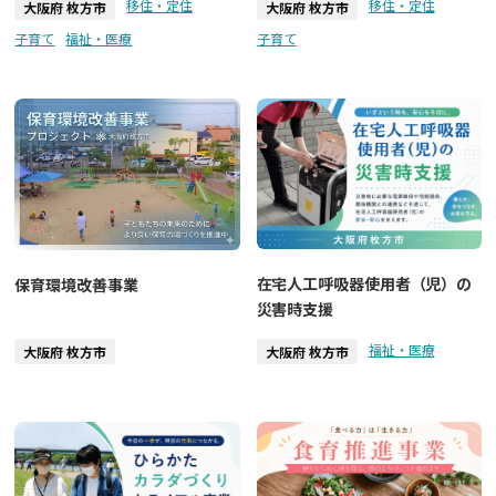
移住・定住
移住・定住
大阪府 枚方市
大阪府 枚方市
子育て
福祉・医療
子育て
在宅人工呼吸器使用者（児）の
保育環境改善事業
災害時支援
福祉・医療
大阪府 枚方市
大阪府 枚方市