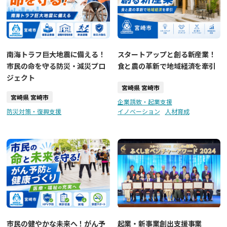
南海トラフ巨大地震に備える！
スタートアップと創る新産業！
市民の命を守る防災・減災プロ
食と農の革新で地域経済を牽引
ジェクト
宮崎県 宮崎市
宮崎県 宮崎市
企業誘致・起業支援
防災対策・復興支援
イノベーション
人材育成
市民の健やかな未来へ！がん予
起業・新事業創出支援事業