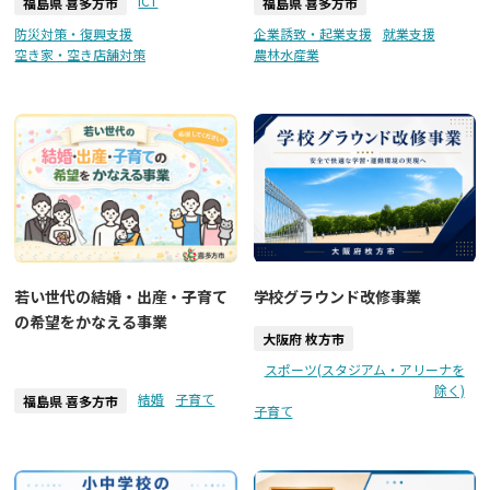
ICT
福島県 喜多方市
福島県 喜多方市
防災対策・復興支援
企業誘致・起業支援
就業支援
空き家・空き店舗対策
農林水産業
若い世代の結婚・出産・子育て
学校グラウンド改修事業
の希望をかなえる事業
大阪府 枚方市
スポーツ(スタジアム・アリーナを
除く)
結婚
子育て
福島県 喜多方市
子育て