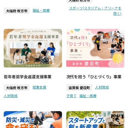
スポーツ(スタジアム・アリーナを
福祉・医療
大阪府 枚方市
除く)
若年者奨学金返還支援事業
次代を担う「ひとづくり」事業
就業支援
人材育成
大阪府 枚方市
滋賀県 愛荘町
人材育成
子育て
福祉・医療