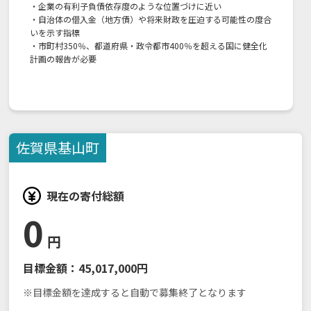
・企業の有利子負債依存度のような位置づけに近い
・自治体の借入金（地方債）や将来財政を圧迫する可能性の度合
いを示す指標
・市町村350％、都道府県・政令都市400％を超える国に健全化
計画の報告が必要
佐賀県
基山町
現在の寄付総額
0
円
目標金額：
45,017,000円
※目標金額を達成すると自動で募集終了となります