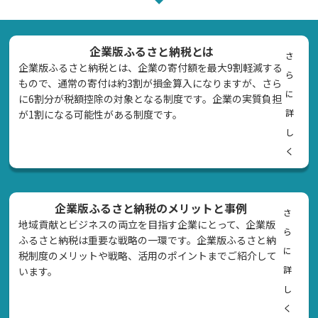
企業版ふるさと納税とは
さ
企業版ふるさと納税とは、企業の寄付額を最大9割軽減する
ら
もので、通常の寄付は約3割が損金算入になりますが、さら
に
に6割分が税額控除の対象となる制度です。企業の実質負担
詳
が1割になる可能性がある制度です。
し
く
企業版ふるさと納税のメリットと事例
さ
地域貢献とビジネスの両立を目指す企業にとって、企業版
ら
ふるさと納税は重要な戦略の一環です。企業版ふるさと納
に
税制度のメリットや戦略、活用のポイントまでご紹介して
詳
います。
し
く