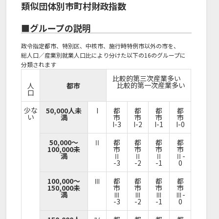
類似団体別市町村財政指数
■グループの説明
政令指定都市、特別区、中核市、施行時特例市以外の市を、
総人口／産業別就業人口比により分けた以下の16のグループに
分類されます
比較的第三次産業多い
比較的第一次産業多い
人
都市
口
少な
50,000人未
I
都
都
都
都
い
満
市
市
市
市
I-3
I-2
I-1
I-0
50,000～
Ⅱ
都
都
都
都
100,000未
市
市
市
市
満
Ⅱ
Ⅱ
Ⅱ
Ⅱ-
-3
-2
-1
0
100,000～
Ⅲ
都
都
都
都
150,000未
市
市
市
市
満
Ⅲ
Ⅲ
Ⅲ
Ⅲ-
-3
-2
-1
0