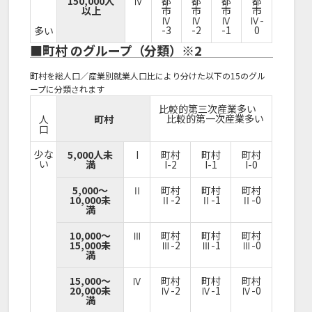
150,000人
Ⅳ
都
都
都
都
以上
市
市
市
市
Ⅳ
Ⅳ
Ⅳ
Ⅳ-
-3
-2
-1
0
多い
■町村 のグループ（分類）※2
町村を総人口／産業別就業人口比により分けた以下の15のグル
ープに分類されます
比較的第三次産業多い
比較的第一次産業多い
人
町村
口
少な
5,000人未
I
町村
町村
町村
い
満
I-2
I-1
I-0
5,000～
Ⅱ
町村
町村
町村
10,000未
Ⅱ-2
Ⅱ-1
Ⅱ-0
満
10,000～
Ⅲ
町村
町村
町村
15,000未
Ⅲ-2
Ⅲ-1
Ⅲ-0
満
15,000～
Ⅳ
町村
町村
町村
20,000未
Ⅳ-2
Ⅳ-1
Ⅳ-0
満