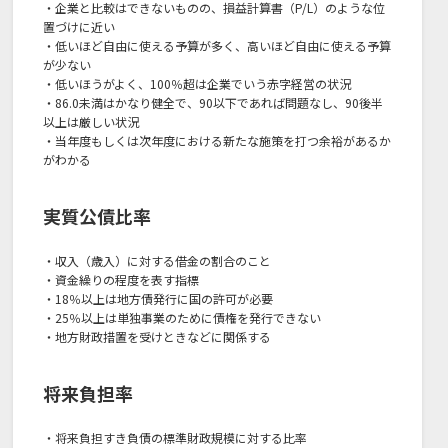
・企業と比較はできないものの、損益計算書（P/L）のような位
置づけに近い
・低いほど自由に使える予算が多く、高いほど自由に使える予算
が少ない
・低いほうがよく、100％超は企業でいう赤字経営の状況
・86.0未満はかなり健全で、90以下であれば問題なし、90後半
以上は厳しい状況
・当年度もしくは次年度における新たな施策を打つ余裕があるか
がわかる
実質公債比率
・収入（歳入）に対する借金の割合のこと
・資金繰りの程度を表す指標
・18％以上は地方債発行に国の許可が必要
・25％以上は単独事業のために債権を発行できない
・地方財政措置を受けときなどに関係する
将来負担率
・将来負担すき負債の標準財政規模に対する比率