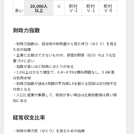
20,000人
Ⅴ
町村
町村
町村
以上
Ⅴ-2
Ⅴ-1
Ⅴ-0
多い
財政力指数
・財政力指数は、自治体の財政面から見た体力（ゆとり）を見る
ための指標
・企業と比較はできないものの、貸借対照表（B/S）のような位
置づけに近い
・指数が高いほど財政にゆとりがある
・1.0以上はかなり健全で、0.4～0.99は概ね問題なし、0.4未満
は危険水域
・財政力指数が過去3年間の平均値1.0を超える回体は交付税不交
付体となる
・人口と産業が集積して、税収が多い場合は比較的数値は良い傾
向にある
経常収支比率
・財政の弾力性（ゆとり）を見るための指標