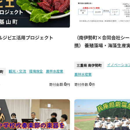
ルジビエ活用プロジェクト
（南伊勢町×合同会社シー
携） 養殖藻場・海藻生産
イノベーショ
三重県 南伊勢町
観光・交流
環境保全
農林水産業
山町
農林水産業
0
0
件
寄付金額:
円
寄付件数:
件