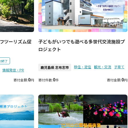
フツーリズム促
子どもがいつでも遊べる多世代交流施設プ
ロジェクト
付終了
移住・定住
観光・交流
子育て
鹿児島県 志布志市
情報発信・PR
0
0
0
寄付金額:
円
寄付件数:
件
寄付金額:
円