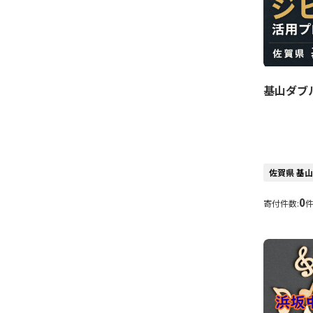
基山ダブ
佐賀県 基
0
寄付件数: