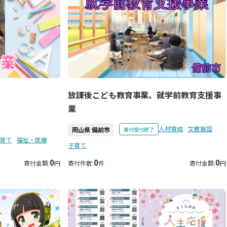
放課後こども教育事業、就学前教育支援事
業
人材育成
文教施設
岡山県 備前市
寄付受付終了
育て
福祉・医療
子育て
0
0
0
寄付金額:
円
寄付件数:
件
寄付金額:
円