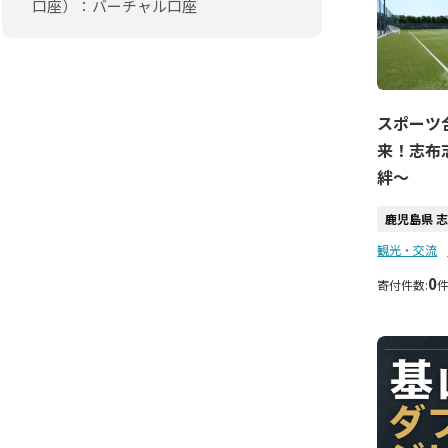
口座）：バーチャル口座
スポーツ
来！志布
絆〜
鹿児島県 
観光・交流
0
寄付件数: