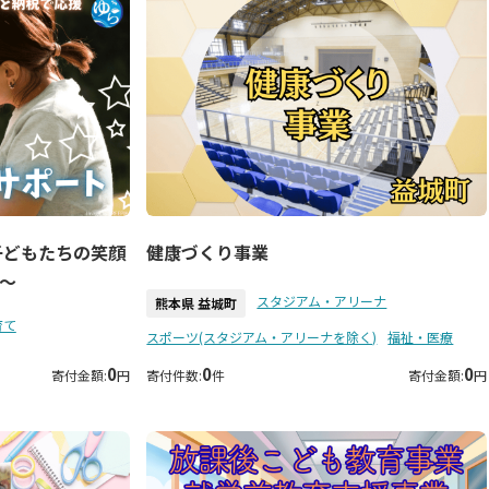
子どもたちの笑顔
健康づくり事業
〜
スタジアム・アリーナ
熊本県 益城町
育て
スポーツ(スタジアム・アリーナを除く)
福祉・医療
0
0
0
寄付金額:
円
寄付件数:
件
寄付金額:
円