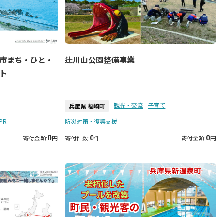
市まち・ひと・
辻川山公園整備事業
ト
観光・交流
子育て
兵庫県 福崎町
PR
防災対策・復興支援
0
0
0
寄付金額:
円
寄付件数:
件
寄付金額:
円