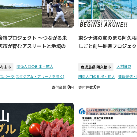
合宿プロジェクト 〜つながる未
東シナ海の宝のまち阿久根
志市が育むアスリートと地域の
しごと創生推進プロジェク
関係人口の創出・拡大
人材育成
志布志市
鹿児島県 阿久根市
スポーツ(スタジアム・アリーナを除く)
関係人口の創出・拡大
情報発信・
0
0
件
寄付金額:
円
寄付件数:
件