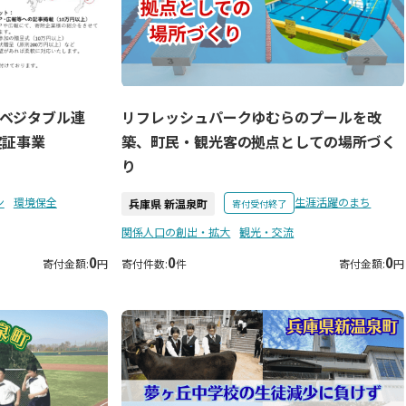
ベジタブル連
リフレッシュパークゆむらのプールを改
実証事業
築、町民・観光客の拠点としての場所づく
り
ン
環境保全
生涯活躍のまち
兵庫県 新温泉町
寄付受付終了
関係人口の創出・拡大
観光・交流
0
0
0
寄付金額:
円
寄付件数:
件
寄付金額:
円