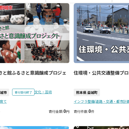
さと館ふるさと意識醸成プロジェ
住環境・公共交通整備プロ
文化・芸術
野城市
熊本県 益城町
寄付受付終了
育て
インフラ整備(道路・交通・都市計画
0
0
件
寄付金額:
円
寄付件数:
件