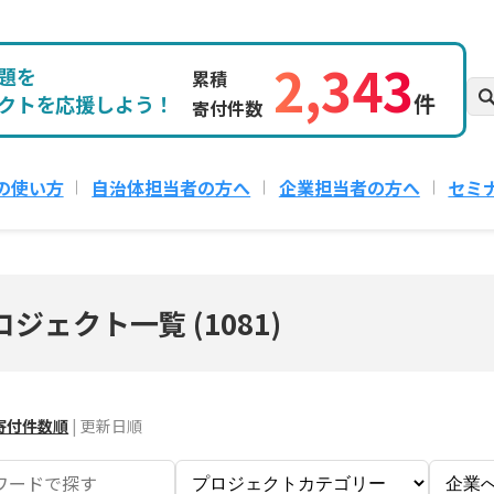
2,343
題を
累積
件
クトを応援しよう！
寄付件数
の使い方
自治体担当者の方へ
企業担当者の方へ
セミ
ロジェクト一覧
(
1081
)
寄付件数順
|
更新日順