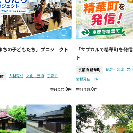
まちの子どもたち」プロジェクト
「サブカルで精華町を発信
ト
観光・交流
文
京都府 精華町
人材育成
文化・芸術
子育て
華町
情報発信・PR
0
0
件
寄付金額:
円
寄付件数:
件