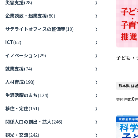
災害支援
(
28
)
企業誘致・起業支援
(
80
)
サテライトオフィスの整備等
(
10
)
ICT
(
62
)
イノベーション
(
29
)
子ども・
就業支援
(
74
)
人材育成
(
198
)
熊本県 益
生涯活躍のまち
(
124
)
0
寄付件数:
移住・定住
(
151
)
関係人口の創出・拡大
(
246
)
観光・交流
(
242
)