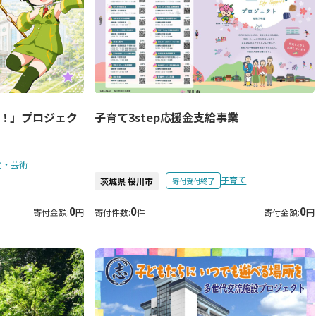
！」プロジェク
子育て3step応援金支給事業
化・芸術
子育て
茨城県 桜川市
寄付受付終了
0
0
0
寄付金額:
円
寄付件数:
件
寄付金額:
円