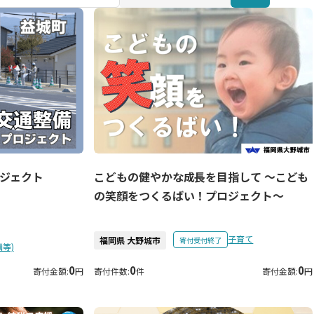
ジェクト
こどもの健やかな成長を目指して ～こども
の笑顔をつくるばい！プロジェクト～
子育て
福岡県 大野城市
寄付受付終了
等)
0
0
0
寄付金額:
円
寄付件数:
件
寄付金額:
円