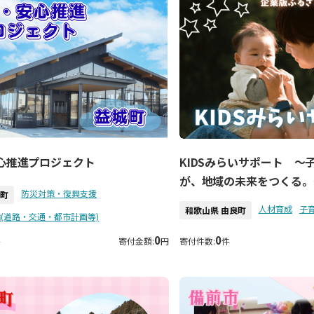
心推進プロジェクト
KIDSみらいサポート 〜
が、地域の未来をつくる。
防災対策・復興支援
城町
人材育成
子
和歌山県 由良町
(道路・交通・都市計画等)
0
0
件
寄付金額:
円
寄付件数:
件