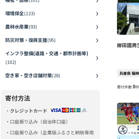
環境保全
(
123
)
農林水産業
(
93
)
防災対策・復興支援
(
95
)
柳田國男
インフラ整備(道路・交通・都市計画等)
(
102
)
兵庫県 福
空き家・空き店舗対策
(
28
)
0
寄付件数:
寄付方法
クレジットカード
口座振り込み（自治体口座）
口座振り込み（企業版ふるさと納税専用