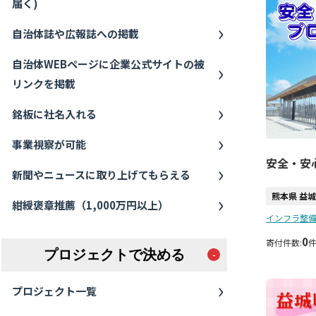
届く)
自治体誌や広報誌への掲載
自治体WEBページに企業公式サイトの被
リンクを掲載
銘板に社名入れる
事業視察が可能
安全・安
新聞やニュースに取り上げてもらえる
熊本県 益
紺綬褒章推薦（1,000万円以上）
インフラ整備
0
寄付件数:
プロジェクトで決める
プロジェクト一覧