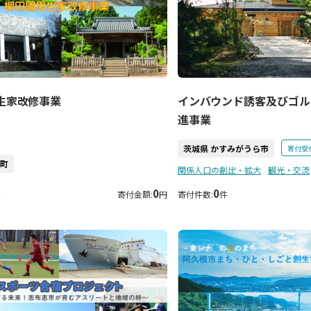
生家改修事業
インバウンド誘客及びゴル
進事業
茨城県 かすみがうら市
寄付受
崎町
関係人口の創出・拡大
観光・交流
0
0
件
寄付金額:
円
寄付件数:
件