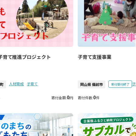
子育て推進プロジェクト
子育て支援事業
人材育成
子育て
子
城町
岡山県 備前市
寄付受付終了
0
0
件
寄付金額:
円
寄付件数:
件