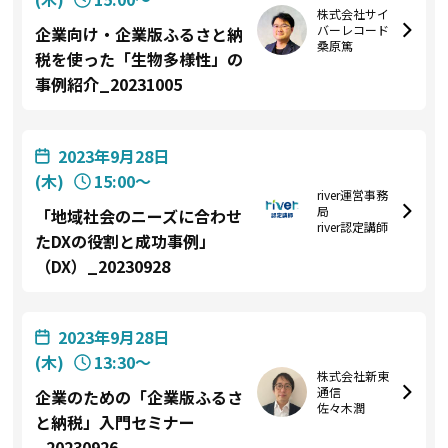
株式会社サイ
バーレコード
企業向け・企業版ふるさと納
桑原篤
税を使った「生物多様性」の
事例紹介_20231005
2023年9月28日
(木)
15:00〜
river運営事務
局
「地域社会のニーズに合わせ
river認定講師
たDXの役割と成功事例」
（DX）_20230928
2023年9月28日
(木)
13:30〜
株式会社新東
通信
企業のための「企業版ふるさ
佐々木潤
と納税」入門セミナー
_20230926