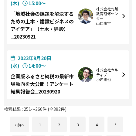
(木)
15:00〜
株式会社九州
「地域社会の課題を解決する
教育研修セン
ター
ための土木・建設ビジネスの
山口康宇
アイデア」（土木・建設）
_20230921
2023年9月20日
(水)
14:00〜
株式会社カル
ティブ
企業版ふるさと納税の最新市
小坪拓也
場動向を大公開！アンケート
結果報告会_20230920
検索結果 :
251
～
260
件 (全
392
件)
« 前へ
1
2
3
4
5