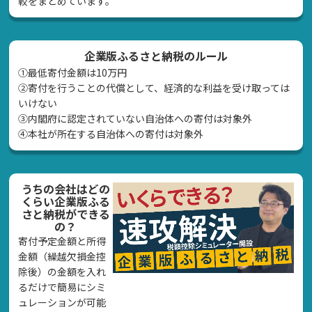
較をまとめています。
企業版ふるさと納税のルール
①最低寄付金額は10万円
②寄付を行うことの代償として、経済的な利益を受け取っては
いけない
➂内閣府に認定されていない自治体への寄付は対象外
④本社が所在する自治体への寄付は対象外
うちの会社はどの
くらい企業版ふる
さと納税ができる
の？
寄付予定金額と所得
金額（繰越欠損金控
除後）の金額を入れ
るだけで簡易にシミ
ュレーションが可能