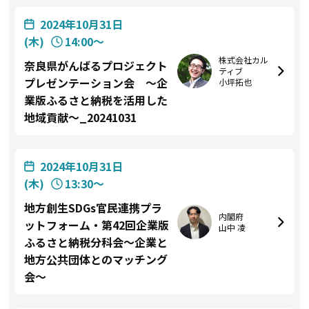
2024年10月31日
(木)
14:00〜
株式会社カル
奈良県がんばるプロジェクト
ティブ
プレゼンテーション会 ～企
小坪拓也
業版ふるさと納税を活用した
地域貢献～_20241031
2024年10月31日
(木)
13:30〜
地方創生SDGs官民連携プラ
内閣府
ットフォーム・第42回企業版
山中 凌
ふるさと納税分科会～企業と
地方公共団体とのマッチング
会～