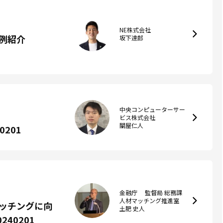
NE株式会社
例紹介
坂下達郎
中央コンピューターサー
ビス株式会社
關屋仁人
201
金融庁 監督局 総務課
人材マッチング推進室
ッチングに向
土肥 史人
40201