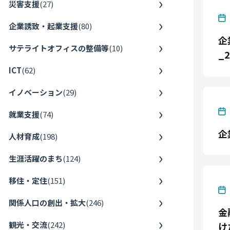
災害支援
(
27
)
企業誘致・起業支援
(
80
)
企
サテライトオフィスの整備等
(
10
)
_2
ICT
(
62
)
イノベーション
(
29
)
就業支援
(
74
)
企
人材育成
(
198
)
生涯活躍のまち
(
124
)
移住・定住
(
151
)
関係人口の創出・拡大
(
246
)
金
観光・交流
(
242
)
け