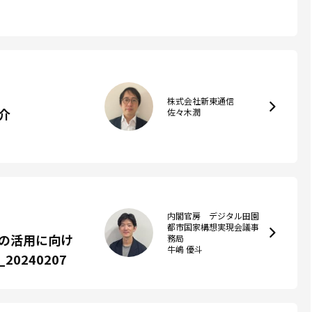
株式会社新東通信
介
佐々木潤
内閣官房 デジタル田園
都市国家構想実現会議事
の活用に向け
務局
牛嶋 優斗
240207