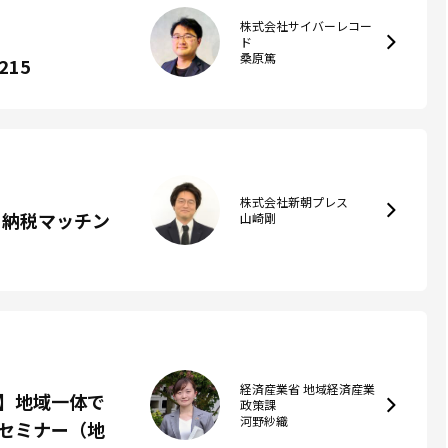
株式会社サイバーレコー
ド
桑原篤
15
株式会社新朝プレス
と納税マッチン
山崎剛
経済産業省 地域経済産業
】地域一体で
政策課
河野紗織
セミナー（地