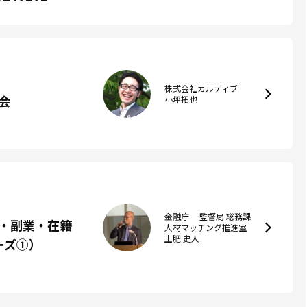
株式会社カルティブ
会
小坪拓也
金融庁 監督局 総務課
・副業・在籍
人材マッチング推進室
土肥 史人
ーズ①）