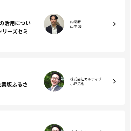
の活用につい
内閣府
山中 凌
シリーズセミ
株式会社カルティブ
企業版ふるさ
小坪拓也