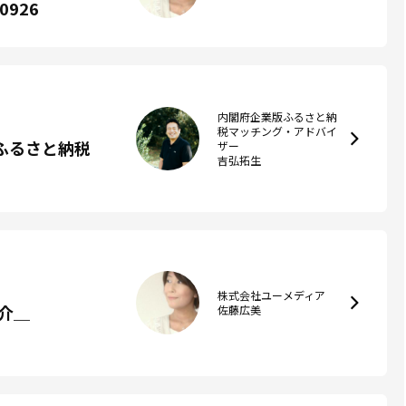
926
内閣府企業版ふるさと納
税マッチング・アドバイ
ふるさと納税
ザー
吉弘拓生
株式会社ユーメディア
介＿
佐藤広美