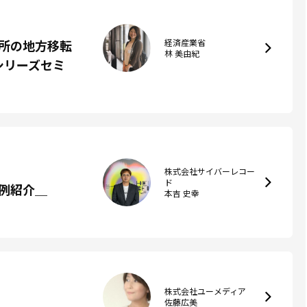
所の地方移転
経済産業省
林 美由紀
シリーズセミ
株式会社サイバーレコー
ド
例紹介＿
本吉 史幸
株式会社ユーメディア
佐藤広美