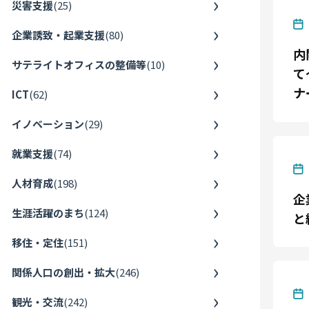
災害支援
(
25
)
企業誘致・起業支援
(
80
)
内
サテライトオフィスの整備等
(
10
)
て
ナ
ICT
(
62
)
イノベーション
(
29
)
就業支援
(
74
)
人材育成
(
198
)
企
生涯活躍のまち
(
124
)
と
移住・定住
(
151
)
関係人口の創出・拡大
(
246
)
観光・交流
(
242
)