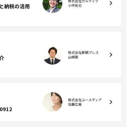
株式会社カルティブ
と納税の活用
小坪拓也
株式会社新朝プレス
介
山崎剛
株式会社ユーメディア
佐藤広美
912