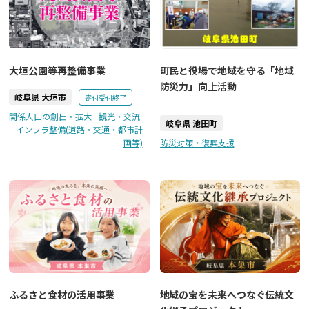
大垣公園等再整備事業
町民と役場で地域を守る「地域
防災力」向上活動
岐阜県 大垣市
寄付受付終了
関係人口の創出・拡大
観光・交流
岐阜県 池田町
インフラ整備(道路・交通・都市計
画等)
防災対策・復興支援
ふるさと食材の活用事業
地域の宝を未来へつなぐ伝統文