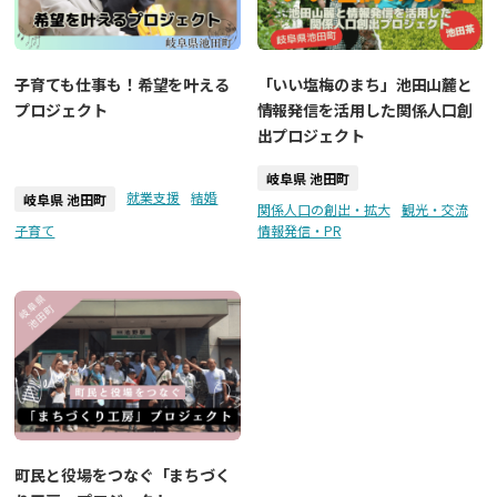
子育ても仕事も！希望を叶える
「いい塩梅のまち」池田山麓と
プロジェクト
情報発信を活用した関係人口創
出プロジェクト
岐阜県 池田町
就業支援
結婚
岐阜県 池田町
関係人口の創出・拡大
観光・交流
子育て
情報発信・PR
町民と役場をつなぐ「まちづく