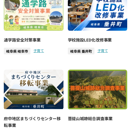
通学路安全対策事業
学校施設LED化改修事業
子育て
子育て
岐阜県 岐阜市
岐阜県 垂井町
府中地区まちづくりセンター移
菩提山城跡総合調査事業
転事業