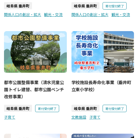
岐阜県 垂井町
岐阜県 垂井町
寄付受付終了
関係人口の創出・拡大
観光・交流
関係人口の創出・拡大
観光・交流
都市公園整備事業（清水児童公
学校施設長寿命化事業（垂井町
園トイレ建替、都市公園ベンチ
立東小学校）
改修事業）
岐阜県 垂井町
岐阜県 垂井町
寄付受付終了
寄付受付終了
子育て
文教施設
子育て