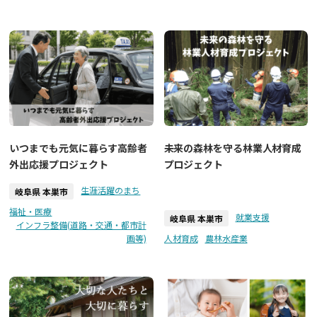
いつまでも元気に暮らす高齢者
未来の森林を守る林業人材育成
外出応援プロジェクト
プロジェクト
生涯活躍のまち
岐阜県 本巣市
福祉・医療
就業支援
岐阜県 本巣市
インフラ整備(道路・交通・都市計
画等)
人材育成
農林水産業