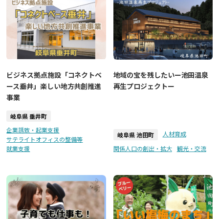
ビジネス拠点施設「コネクトベ
地域の宝を残したいー池田温泉
ース垂井」楽しい地方共創推進
再生プロジェクトー
事業
岐阜県 垂井町
企業誘致・起業支援
人材育成
岐阜県 池田町
サテライトオフィスの整備等
就業支援
関係人口の創出・拡大
観光・交流