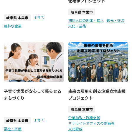
化継承プロジェクト
岐阜県 本巣市
子育て
岐阜県 本巣市
関係人口の創出・拡大
観光・交流
農林水産業
文化・芸術
子育て世帯が安心して暮らせる
未来の雇用を創る企業立地応援
まちづくり
プロジェクト
岐阜県 本巣市
企業誘致・起業支援
子育て
岐阜県 本巣市
サテライトオフィスの整備等
福祉・医療
人材育成