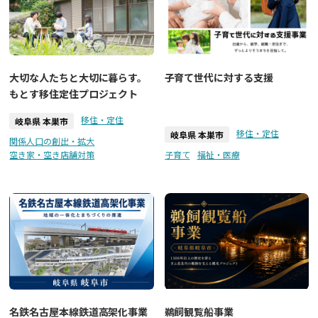
大切な人たちと大切に暮らす。
子育て世代に対する支援
もとす移住定住プロジェクト
移住・定住
岐阜県 本巣市
移住・定住
岐阜県 本巣市
関係人口の創出・拡大
空き家・空き店舗対策
子育て
福祉・医療
名鉄名古屋本線鉄道高架化事業
鵜飼観覧船事業