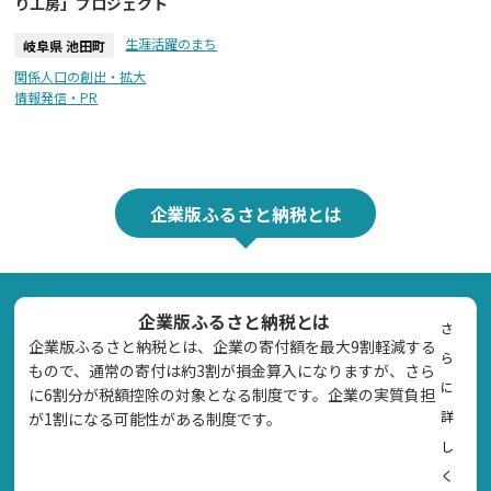
り工房」プロジェクト
生涯活躍のまち
岐阜県 池田町
関係人口の創出・拡大
情報発信・PR
企業版ふるさと納税とは
企業版ふるさと納税とは
さ
企業版ふるさと納税とは、企業の寄付額を最大9割軽減する
ら
もので、通常の寄付は約3割が損金算入になりますが、さら
に
に6割分が税額控除の対象となる制度です。企業の実質負担
詳
が1割になる可能性がある制度です。
し
く