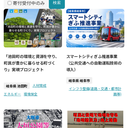
寄付受付中のみ
検索
「池田町の環境と資源を守り、
スマートシティぎふ推進事業
町民が豊かに暮らせる町づく
（公共交通への自動運転技術の
り」実現プロジェクト
導入）
岐阜県 岐阜市
人材育成
岐阜県 池田町
インフラ整備(道路・交通・都市計
エネルギー
環境保全
画等)