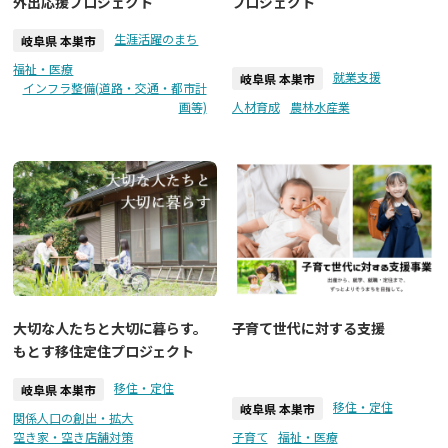
外出応援プロジェクト
プロジェクト
生涯活躍のまち
岐阜県 本巣市
福祉・医療
就業支援
岐阜県 本巣市
インフラ整備(道路・交通・都市計
画等)
人材育成
農林水産業
大切な人たちと大切に暮らす。
子育て世代に対する支援
もとす移住定住プロジェクト
移住・定住
岐阜県 本巣市
移住・定住
岐阜県 本巣市
関係人口の創出・拡大
空き家・空き店舗対策
子育て
福祉・医療