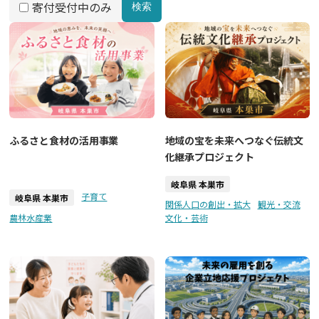
寄付受付中のみ
検索
ふるさと食材の活用事業
地域の宝を未来へつなぐ伝統文
化継承プロジェクト
岐阜県 本巣市
子育て
岐阜県 本巣市
関係人口の創出・拡大
観光・交流
農林水産業
文化・芸術