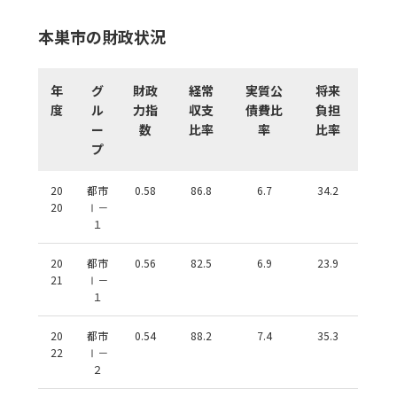
本巣市の財政状況
年
グ
財政
経常
実質公
将来
度
ル
力指
収支
債費比
負担
ー
数
比率
率
比率
プ
20
都市
0.58
86.8
6.7
34.2
20
Ⅰ－
１
20
都市
0.56
82.5
6.9
23.9
21
Ⅰ－
１
20
都市
0.54
88.2
7.4
35.3
22
Ⅰ－
２