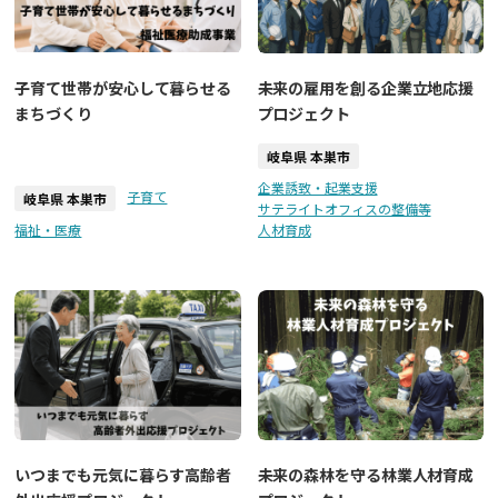
子育て世帯が安心して暮らせる
未来の雇用を創る企業立地応援
まちづくり
プロジェクト
岐阜県 本巣市
企業誘致・起業支援
子育て
岐阜県 本巣市
サテライトオフィスの整備等
福祉・医療
人材育成
いつまでも元気に暮らす高齢者
未来の森林を守る林業人材育成