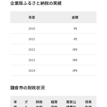
企業版ふるさと納税の実績
年度
金額
2020
-
円
2021
-
円
2022
0
円
2023
0
円
2024
0
円
鎌倉市の財政状況
年
グ
財政
経常
実質公
将来
度
ル
力指
収支
債費比
負担