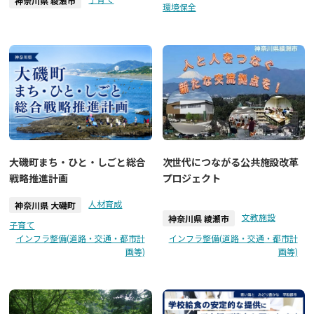
神奈川県 綾瀬市
環境保全
次世代につながる公共施設改革
大磯町まち・ひと・しごと総合
プロジェクト
戦略推進計画
人材育成
神奈川県 大磯町
文教施設
神奈川県 綾瀬市
子育て
インフラ整備(道路・交通・都市計
インフラ整備(道路・交通・都市計
画等)
画等)