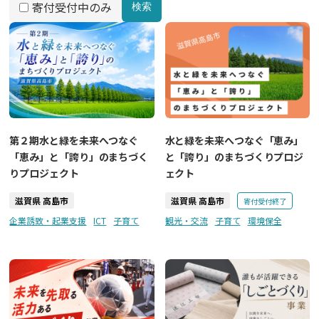
寄付受付中のみ
検索
第２期水と緑を未来へつなぐ
水と緑を未来へつなぐ「恵み」
「恵み」と「誇り」のまちづく
と「誇り」のまちづくりプロジ
りプロジェクト
ェクト
滋賀県 高島市
滋賀県 高島市
寄付受付終了
企業誘致・起業支援
ICT
子育て
観光・交流
子育て
環境保全