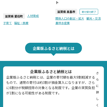
ト
滋賀県 高島市
寄付受付終了
人材育成
滋賀県 愛荘町
関係人口の創出・拡大
観光・交流
子育て
福祉・医療
農林水産業
企業版ふるさと納税とは
企業版ふるさと納税とは
さ
企業版ふるさと納税とは、企業の寄付額を最大9割軽減する
ら
もので、通常の寄付は約3割が損金算入になりますが、さら
に
に6割分が税額控除の対象となる制度です。企業の実質負担
詳
が1割になる可能性がある制度です。
し
く