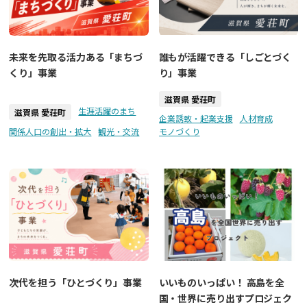
未来を先取る活力ある「まちづ
誰もが活躍できる「しごとづく
くり」事業
り」事業
滋賀県 愛荘町
生涯活躍のまち
滋賀県 愛荘町
企業誘致・起業支援
人材育成
関係人口の創出・拡大
観光・交流
モノづくり
次代を担う「ひとづくり」事業
いいものいっぱい！ 高島を全
国・世界に売り出すプロジェク