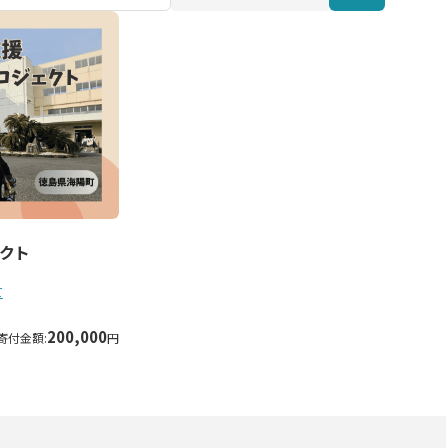
クト
て
200,000
寄付金額:
円