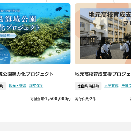
域公園魅力化プロジェクト
地元高校育成支援プロジェ
観光・交流
環境保全
人材育成
子育
陽町
徳島県 海陽町
1,500,000
2
件
寄付金額:
円
寄付件数:
件