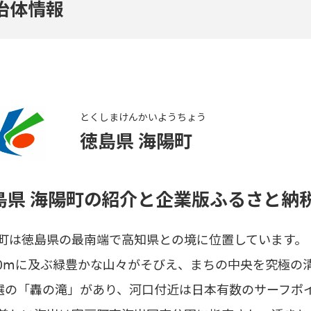
治体情報
とくしまけん
かいようちょう
徳島県
海陽町
島県 海陽町
の紹介と企業版ふるさと納
町は徳島県の最南端で高知県との境に位置しています。
000ⅿに及ぶ緑豊かな山々がそびえ、まちの中央を究極
0選の「轟の滝」があり、河口付近は日本有数のサーフポ