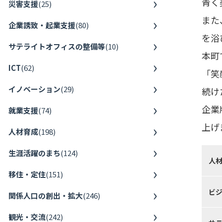
青く
災害支援
(
25
)
また
企業誘致・起業支援
(
80
)
を浴
サテライトオフィスの整備等
(
10
)
本町
ICT
(
62
)
「笑
イノベーション
(
29
)
続け
企業
就業支援
(
74
)
上げ
人材育成
(
198
)
生涯活躍のまち
(
124
)
人
移住・定住
(
151
)
ビ
関係人口の創出・拡大
(
246
)
観光・交流
(
242
)