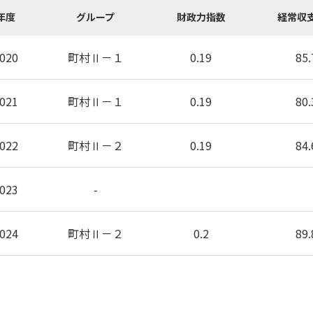
年度
グループ
財政力指数
経常収
020
町村Ⅱ－１
0.19
85.
021
町村Ⅱ－１
0.19
80.
022
町村Ⅱ－２
0.19
84.
023
-
024
町村Ⅱ－２
0.2
89.