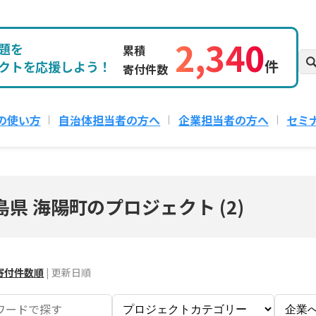
2,340
題を
累積
件
クトを応援しよう！
寄付件数
の使い方
自治体担当者の方へ
企業担当者の方へ
セミ
島県 海陽町のプロジェクト
(
2
)
寄付件数順
|
更新日順