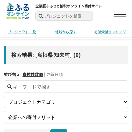
企業版ふるさと納税オンライン寄付サイト
プロジェクト一覧
地域から探す
寄付受付ランキング
検索結果: [島根県 知夫村]
(
0
)
並び替え:
寄付件数順
|
更新日順