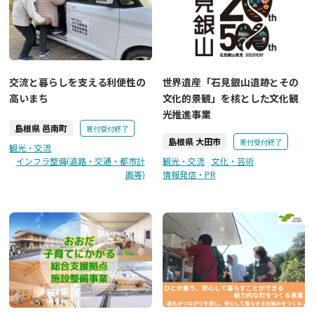
交流と暮らしを支える利便性の
世界遺産「石見銀山遺跡とその
高いまち
文化的景観」を核とした文化観
光推進事業
島根県 邑南町
寄付受付終了
島根県 大田市
寄付受付終了
観光・交流
インフラ整備(道路・交通・都市計
観光・交流
文化・芸術
画等)
情報発信・PR