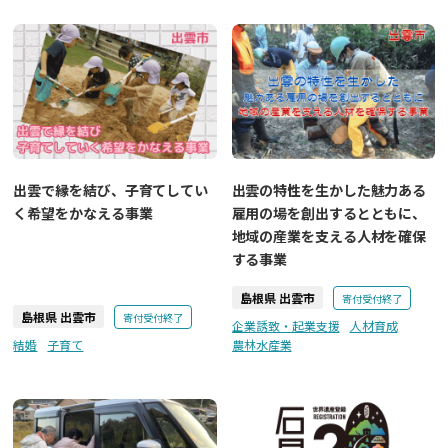
出雲で縁を結び、子育てしてい
出雲の特性を生かした魅力ある
く希望をかなえる事業
雇用の場を創出するとともに、
地域の産業を支える人材を確保
する事業
島根県 出雲市
寄付受付終了
島根県 出雲市
寄付受付終了
企業誘致・起業支援
人材育成
結婚
子育て
農林水産業