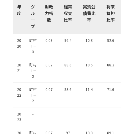
年
グ
財政
経常
実質公
将来
度
ル
力指
収支
債費比
負担
ー
数
比率
率
比率
プ
20
町村
0.08
96.4
10.3
92.6
20
Ⅰ－
０
20
町村
0.07
88.6
10.5
88.3
21
Ⅰ－
０
20
町村
0.07
83.6
11.4
71.6
22
Ⅰ－
２
20
-
23
20
町村
0.07
97
13.3
89.1