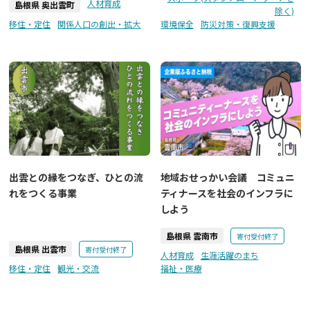
人材育成
島根県 奥出雲町
除く)
移住・定住
関係人口の創出・拡大
環境保全
防災対策・復興支援
出雲との縁をつなぎ、ひとの流
地域おせっかい会議 コミュニ
れをつくる事業
ティナースを社会のインフラに
しよう
島根県 雲南市
寄付受付終了
島根県 出雲市
寄付受付終了
人材育成
生涯活躍のまち
移住・定住
観光・交流
福祉・医療