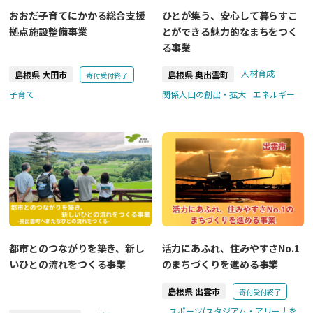
おおだ子育てにかかる総合支援
ひとが集う、安心して暮らすこ
拠点施設整備事業
とができる魅力的なまちをつく
る事業
人材育成
島根県 大田市
島根県 奥出雲町
寄付受付終了
子育て
関係人口の創出・拡大
エネルギー
都市とのつながりを築き、新し
活力にあふれ、住みやすさNo.1
いひとの流れをつくる事業
のまちづくりを進める事業
島根県 出雲市
寄付受付終了
スポーツ(スタジアム・アリーナを