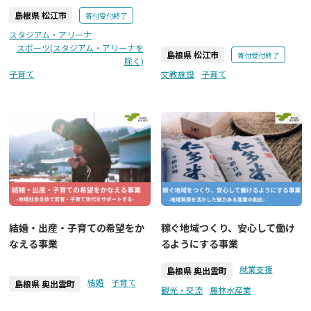
島根県 松江市
寄付受付終了
スタジアム・アリーナ
スポーツ(スタジアム・アリーナを
島根県 松江市
寄付受付終了
除く)
子育て
文教施設
子育て
結婚・出産・子育ての希望をか
稼ぐ地域つくり、安心して働け
なえる事業
るようにする事業
就業支援
島根県 奥出雲町
結婚
子育て
島根県 奥出雲町
観光・交流
農林水産業