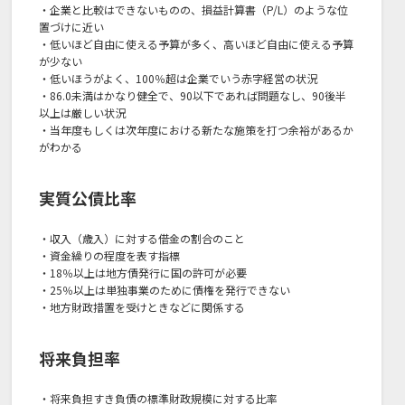
・企業と比較はできないものの、損益計算書（P/L）のような位
置づけに近い
・低いほど自由に使える予算が多く、高いほど自由に使える予算
が少ない
・低いほうがよく、100％超は企業でいう赤字経営の状況
・86.0未満はかなり健全で、90以下であれば問題なし、90後半
以上は厳しい状況
・当年度もしくは次年度における新たな施策を打つ余裕があるか
がわかる
実質公債比率
・収入（歳入）に対する借金の割合のこと
・資金繰りの程度を表す指標
・18％以上は地方債発行に国の許可が必要
・25％以上は単独事業のために債権を発行できない
・地方財政措置を受けときなどに関係する
将来負担率
・将来負担すき負債の標準財政規模に対する比率