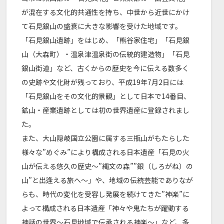
が混在する文化的共通性を持ち、中世から近世にかけ
て石見銀山の盛衰に大きな影響を受けた地域です。
「石見銀山遺跡」をはじめ、「熊谷家住宅」「石見銀
山（大森町）・温泉津温泉街の伝統的建造物」「石見
銀山街道」など、古くからの歴史を今に伝える数多く
の史跡や文化財が残っており、平成19年7月2日には
「石見銀山をその文化的景観」として日本で14番目、
鉱山・産業遺跡としては初の世界遺産に登録されまし
た。
また、大山隠岐国立公園に属する三瓶山がもたらした
様々な”めぐみ”により構成される日本遺産「石見の火
山が伝える悠久の歴史～”縄文の森””銀（しろがね）の
山”と出逢える旅へ～」や、地域の伝統芸能でありなが
らも、時代の変化を受容し発展を続けてきた”神楽”に
よって構成される日本遺産「神々や鬼たちが躍動する
神話の世界～石見地域で伝承される神楽～」など、多