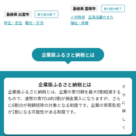
島根県 雲南市
寄付受付終了
島根県 出雲市
寄付受付終了
人材育成
生涯活躍のまち
移住・定住
観光・交流
福祉・医療
企業版ふるさと納税とは
企業版ふるさと納税とは
さ
企業版ふるさと納税とは、企業の寄付額を最大9割軽減する
ら
もので、通常の寄付は約3割が損金算入になりますが、さら
に
に6割分が税額控除の対象となる制度です。企業の実質負担
詳
が1割になる可能性がある制度です。
し
く