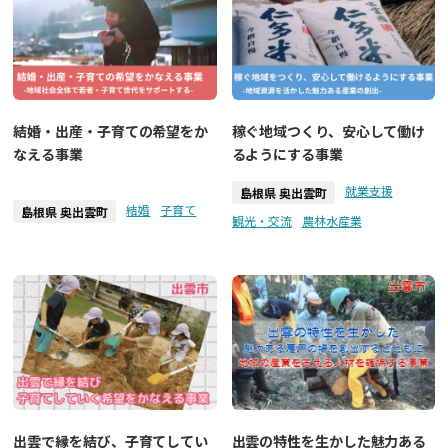
結婚・出産・子育ての希望をか
稼ぐ地域つくり、安心して働け
なえる事業
るようにする事業
就業支援
島根県 奥出雲町
結婚
子育て
島根県 奥出雲町
観光・交流
農林水産業
出雲で縁を結び、子育てしてい
出雲の特性を生かした魅力ある