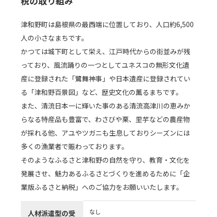
税の取り組み
津和野町は島根県の最西端に位置しており、人口約6,500
人の小さなまちです。
かつては城下町として栄え、江戸時代からの街並みが残
っており、風流踊りの一つとしてユネスコの無形文化遺
産に登録された「鷺舞神事」や日本遺産に登録されてい
る「津和野百景図」など、歴史文化の薫るまちです。
また、清流日本一に輝いた事のある清流高津川の恵みか
らなる特産品も豊富で、わさびや栗、里芋などの農産物
が採れる他、アユやツガニも生息しておりシーズンには
多くの漁業者で賑わっております。
そのようなふるさと津和野の自然を守り、教育・文化を
発展させ、魅力あるふるさとづくりを進めるために「企
業版ふるさと納税」へのご協力をお願いいたします。
なし
人材派遣型の受