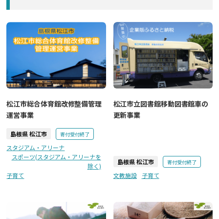
松江市総合体育館改修整備管理
松江市立図書館移動図書館車の
運営事業
更新事業
島根県 松江市
寄付受付終了
スタジアム・アリーナ
スポーツ(スタジアム・アリーナを
島根県 松江市
寄付受付終了
除く)
子育て
文教施設
子育て