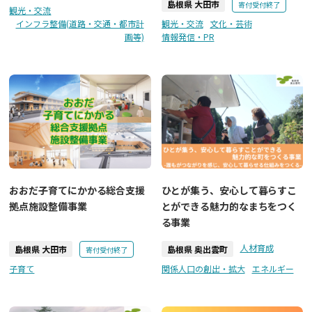
島根県 大田市
寄付受付終了
観光・交流
インフラ整備(道路・交通・都市計
観光・交流
文化・芸術
画等)
情報発信・PR
おおだ子育てにかかる総合支援
ひとが集う、安心して暮らすこ
拠点施設整備事業
とができる魅力的なまちをつく
る事業
人材育成
島根県 大田市
島根県 奥出雲町
寄付受付終了
子育て
関係人口の創出・拡大
エネルギー