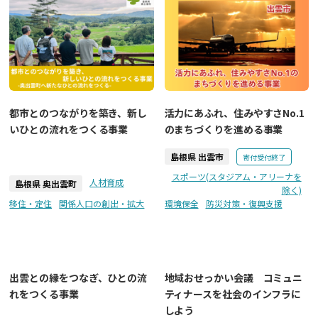
都市とのつながりを築き、新し
活力にあふれ、住みやすさNo.1
いひとの流れをつくる事業
のまちづくりを進める事業
島根県 出雲市
寄付受付終了
スポーツ(スタジアム・アリーナを
人材育成
島根県 奥出雲町
除く)
移住・定住
関係人口の創出・拡大
環境保全
防災対策・復興支援
出雲との縁をつなぎ、ひとの流
地域おせっかい会議 コミュニ
れをつくる事業
ティナースを社会のインフラに
しよう