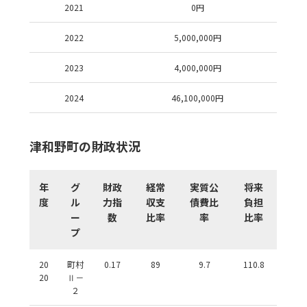
2021
0
円
2022
5,000,000
円
2023
4,000,000
円
2024
46,100,000
円
津和野町の財政状況
年
グ
財政
経常
実質公
将来
度
ル
力指
収支
債費比
負担
ー
数
比率
率
比率
プ
20
町村
0.17
89
9.7
110.8
20
Ⅱ－
２