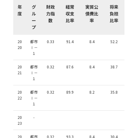
年
グ
財政
経常
実質公
将来
度
ル
力指
収支
債費比
負担
ー
数
比率
率
比率
プ
20
都市
0.33
91.4
8.4
52.2
20
Ⅰ－
１
20
都市
0.32
87.6
8.4
38.7
21
Ⅰ－
１
20
都市
0.32
89.9
8.2
35.8
22
Ⅰ－
１
20
-
23
20
都市
0.32
93.3
8.4
30.4