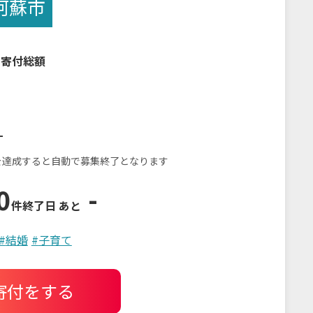
阿蘇市
の寄付総額
-
を達成すると自動で募集終了となります
0
-
件
終了日 あと
#
結婚
#
子育て
寄付をする