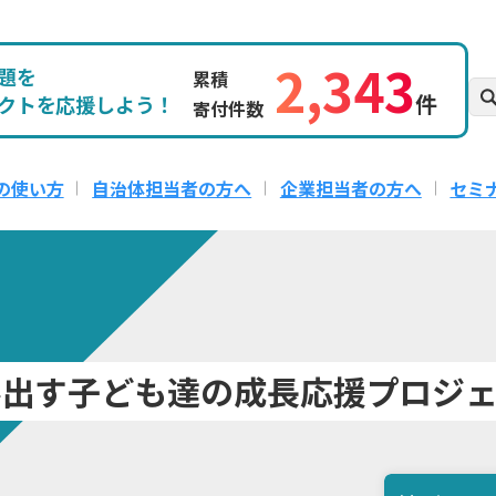
2,343
題を
累積
件
クトを応援しよう！
寄付件数
の使い方
自治体担当者の方へ
企業担当者の方へ
セミ
み出す子ども達の成長応援プロジ