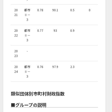
20
都市
0.78
90.1
0.5
0
21
Ⅱ－
３
20
都市
0.77
93
0.9
22
Ⅱ－
３
20
-
23
20
都市
0.76
97.9
2.3
24
Ⅱ－
３
類似団体別市町村財政指数
■グループの説明