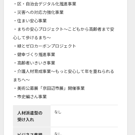
・区・自治会デジタル化推進事業
・災害への対応力強化事業
・住まい安心事業
・まちの安心プロジェクト～こどもから高齢者まで安
心して歩けるまち～
・緑とゼロカーボンプロジェクト
・健幸づくり推進事業
・高齢者いきいき事業
・介護人材育成事業～もっと安心して年を重ねられる
まちへ～
・美術公募展「京田辺市展」開催事業
・市史編さん事業
なし
人材派遣型の
受け入れ
なし
ビジネス集積