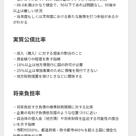
・86.0未満はかなり健全で、90以下であれば問題なし、90後半
以上は厳しい状況
・当年度もしくは次年度における新たな施策を打つ余裕があるか
がわかる
実質公債比率
・収入（歳入）に対する借金の割合のこと
・資金繰りの程度を表す指標
・18％以上は地方債発行に国の許可が必要
・25％以上は単独事業のために債権を発行できない
・地方財政措置を受けときなどに関係する
将来負担率
・将来負担すき負債の標準財政規模に対する比率
・企業の有利子負債依存度のような位置づけに近い
・自治体の借入金（地方債）や将来財政を圧迫する可能性の度合
いを示す指標
・市町村350％、都道府県・政令都市400％を超える国に健全化
計画の報告が必要