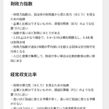
財政力指数
・財政力指数は、自治体の財政面から見た体力（ゆとり）を見る
ための指標
・企業と比較はできないものの、貸借対照表（B/S）のような位
置づけに近い
・指数が高いほど財政にゆとりがある
・1.0以上はかなり健全で、0.4～0.99は概ね問題なし、0.4未満
は危険水域
・財政力指数が過去3年間の平均値1.0を超える回体は交付税不交
付体となる
・人口と産業が集積して、税収が多い場合は比較的数値は良い傾
向にある
経常収支比率
・財政の弾力性（ゆとり）を見るための指標
・企業と比較はできないものの、損益計算書（P/L）のような位
置づけに近い
・低いほど自由に使える予算が多く、高いほど自由に使える予算
が少ない
・低いほうがよく、100％超は企業でいう赤字経営の状況