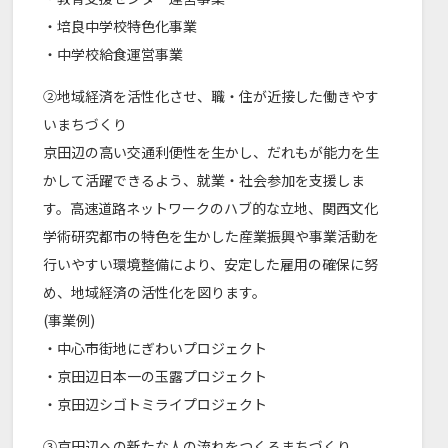
・培良中学校特色化事業
・中学校給食運営事業
②地域経済を活性化させ、職・住が近接した働きやす
いまちづくり
京⽥辺の⾼い交通利便性を⽣かし、だれもが能⼒を⽣
かして活躍できるよう、就業・社会参加を⽀援しま
す。⾼速道路ネットワークのハブ的な立地、関⻄⽂化
学術研究都市の特色を生かした産業振興や事業活動を
行いやすい環境整備により、安定した雇用の確保に努
め、地域経済の活性化を図ります。
(事業例)
・中心市街地にぎわいプロジェクト
・京田辺日本一の玉露プロジェクト
・京田辺シゴトミライプロジェクト
③京田辺への新たな人の流れをつくるまちづくり