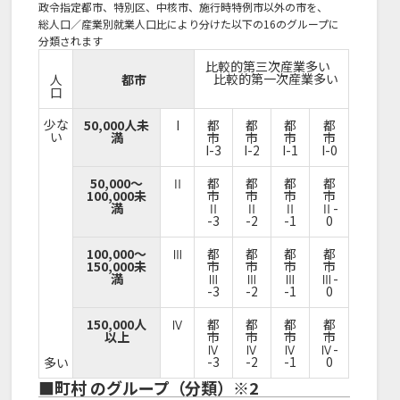
政令指定都市、特別区、中核市、施行時特例市以外の市を、
総人口／産業別就業人口比により分けた以下の16のグループに
分類されます
比較的第三次産業多い
比較的第一次産業多い
人
都市
口
少な
50,000人未
I
都
都
都
都
い
満
市
市
市
市
I-3
I-2
I-1
I-0
50,000～
Ⅱ
都
都
都
都
100,000未
市
市
市
市
満
Ⅱ
Ⅱ
Ⅱ
Ⅱ-
-3
-2
-1
0
100,000～
Ⅲ
都
都
都
都
150,000未
市
市
市
市
満
Ⅲ
Ⅲ
Ⅲ
Ⅲ-
-3
-2
-1
0
150,000人
Ⅳ
都
都
都
都
以上
市
市
市
市
Ⅳ
Ⅳ
Ⅳ
Ⅳ-
-3
-2
-1
0
多い
■町村 のグループ（分類）※2