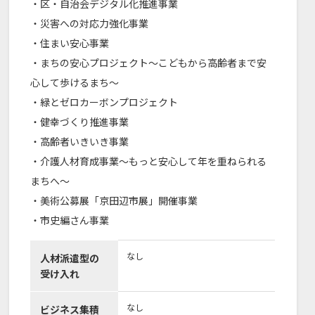
・区・自治会デジタル化推進事業
・災害への対応力強化事業
・住まい安心事業
・まちの安心プロジェクト～こどもから高齢者まで安
心して歩けるまち～
・緑とゼロカーボンプロジェクト
・健幸づくり推進事業
・高齢者いきいき事業
・介護人材育成事業～もっと安心して年を重ねられる
まちへ～
・美術公募展「京田辺市展」開催事業
・市史編さん事業
なし
人材派遣型の
受け入れ
なし
ビジネス集積