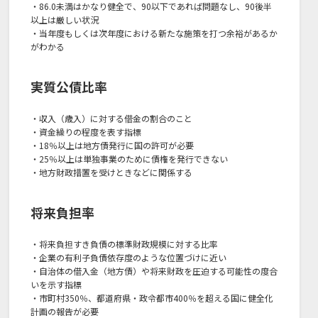
・86.0未満はかなり健全で、90以下であれば問題なし、90後半
以上は厳しい状況
・当年度もしくは次年度における新たな施策を打つ余裕があるか
がわかる
実質公債比率
・収入（歳入）に対する借金の割合のこと
・資金繰りの程度を表す指標
・18％以上は地方債発行に国の許可が必要
・25％以上は単独事業のために債権を発行できない
・地方財政措置を受けときなどに関係する
将来負担率
・将来負担すき負債の標準財政規模に対する比率
・企業の有利子負債依存度のような位置づけに近い
・自治体の借入金（地方債）や将来財政を圧迫する可能性の度合
いを示す指標
・市町村350％、都道府県・政令都市400％を超える国に健全化
計画の報告が必要