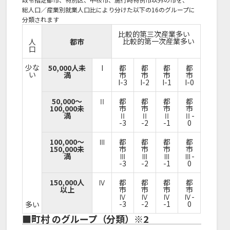
総人口／産業別就業人口比により分けた以下の16のグループに
分類されます
比較的第三次産業多い
比較的第一次産業多い
人
都市
口
少な
50,000人未
I
都
都
都
都
い
満
市
市
市
市
I-3
I-2
I-1
I-0
50,000～
Ⅱ
都
都
都
都
100,000未
市
市
市
市
満
Ⅱ
Ⅱ
Ⅱ
Ⅱ-
-3
-2
-1
0
100,000～
Ⅲ
都
都
都
都
150,000未
市
市
市
市
満
Ⅲ
Ⅲ
Ⅲ
Ⅲ-
-3
-2
-1
0
150,000人
Ⅳ
都
都
都
都
以上
市
市
市
市
Ⅳ
Ⅳ
Ⅳ
Ⅳ-
-3
-2
-1
0
多い
■町村 のグループ（分類）※2