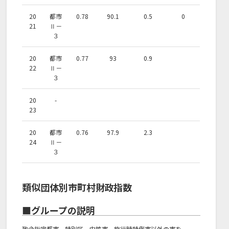
20
都市
0.78
90.1
0.5
0
21
Ⅱ－
３
20
都市
0.77
93
0.9
22
Ⅱ－
３
20
-
23
20
都市
0.76
97.9
2.3
24
Ⅱ－
３
類似団体別市町村財政指数
■グループの説明
政令指定都市、特別区、中核市、施行時特例市以外の市を、