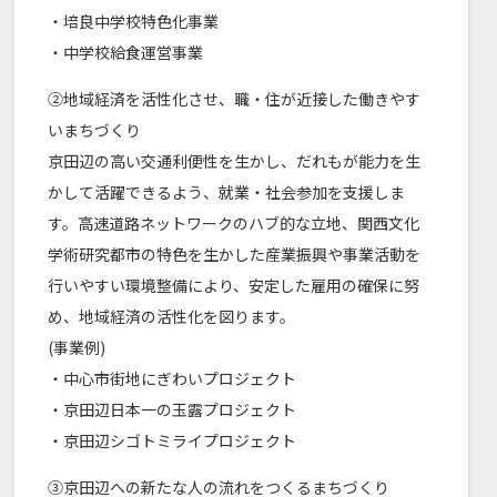
・培良中学校特色化事業
・中学校給食運営事業
②地域経済を活性化させ、職・住が近接した働きやす
いまちづくり
京⽥辺の⾼い交通利便性を⽣かし、だれもが能⼒を⽣
かして活躍できるよう、就業・社会参加を⽀援しま
す。⾼速道路ネットワークのハブ的な立地、関⻄⽂化
学術研究都市の特色を生かした産業振興や事業活動を
行いやすい環境整備により、安定した雇用の確保に努
め、地域経済の活性化を図ります。
(事業例)
・中心市街地にぎわいプロジェクト
・京田辺日本一の玉露プロジェクト
・京田辺シゴトミライプロジェクト
③京田辺への新たな人の流れをつくるまちづくり