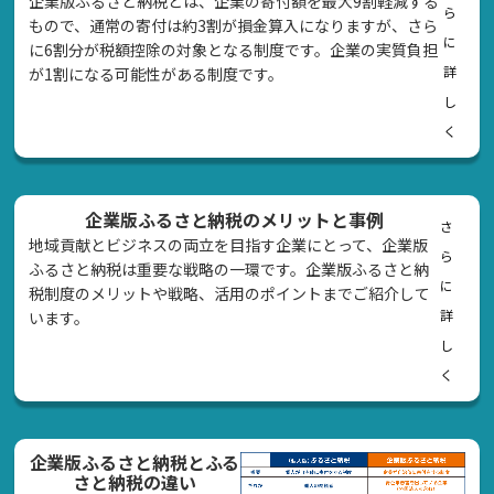
企業版ふるさと納税とは、企業の寄付額を最大9割軽減する
ら
もので、通常の寄付は約3割が損金算入になりますが、さら
に
に6割分が税額控除の対象となる制度です。企業の実質負担
詳
が1割になる可能性がある制度です。
し
く
企業版ふるさと納税のメリットと事例
さ
地域貢献とビジネスの両立を目指す企業にとって、企業版
ら
ふるさと納税は重要な戦略の一環です。企業版ふるさと納
に
税制度のメリットや戦略、活用のポイントまでご紹介して
詳
います。
し
く
企業版ふるさと納税とふる
さと納税の違い