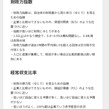
財政力指数
・財政力指数は、自治体の財政面から見た体力（ゆとり）を見る
ための指標
・企業と比較はできないものの、貸借対照表（B/S）のような位
置づけに近い
・指数が高いほど財政にゆとりがある
・1.0以上はかなり健全で、0.4～0.99は概ね問題なし、0.4未満
は危険水域
・財政力指数が過去3年間の平均値1.0を超える回体は交付税不交
付体となる
・人口と産業が集積して、税収が多い場合は比較的数値は良い傾
向にある
経常収支比率
・財政の弾力性（ゆとり）を見るための指標
・企業と比較はできないものの、損益計算書（P/L）のような位
置づけに近い
・低いほど自由に使える予算が多く、高いほど自由に使える予算
が少ない
・低いほうがよく、100％超は企業でいう赤字経営の状況