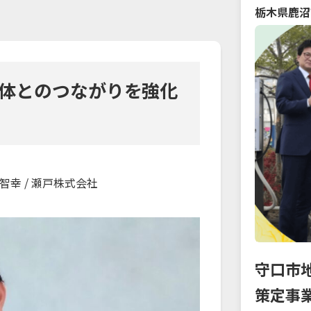
栃木県
鹿沼
体とのつながりを強化
智幸
/ 瀬戸株式会社
守口市
策定事