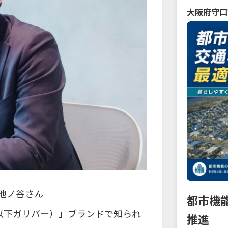
大阪府
守口
 池ノ谷さん
都市機
ー、以下ガリバー）」ブランドで知られ
推進