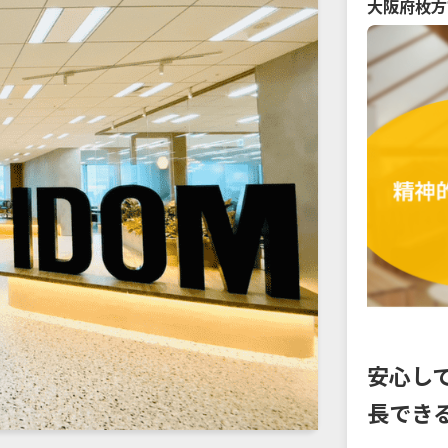
大阪府
枚方
安心し
長でき