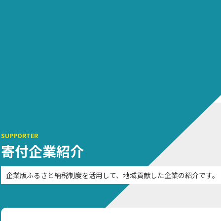
企業版ふるさと納税オンライン寄付サイト
地域課題や社会課
解決するプロジェ
ジェクト一覧
企業版ふるさと納税とは
企ふるオンライン
SUPPORTER
寄付企業紹介
企業版ふるさと納税制度を活用して、地域貢献した企業の紹介です。