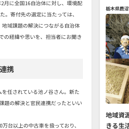
5年2月に全国16自治体に対し、環境配
栃木県
鹿沼
した。寄付先の選定に当たっては、
、地域課題の解決につながる自治体
での経緯や思いを、担当者にお聞き
連携
ムを任されている池ノ谷さん。新た
課題の解決と官民連携だったといい
地域資
きる生
30万台以上の中古車を扱っており、