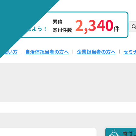
2,340
題を
累積
件
クトを応援しよう！
寄付件数
の使い方
自治体担当者の方へ
企業担当者の方へ
セミ
寄付