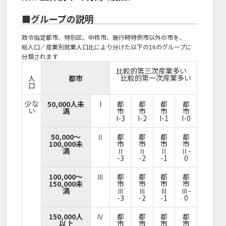
■グループの説明
政令指定都市、特別区、中核市、施行時特例市以外の市を、
総人口／産業別就業人口比により分けた以下の16のグループに
分類されます
比較的第三次産業多い
比較的第一次産業多い
人
都市
口
少な
50,000人未
I
都
都
都
都
い
満
市
市
市
市
I-3
I-2
I-1
I-0
50,000～
Ⅱ
都
都
都
都
100,000未
市
市
市
市
満
Ⅱ
Ⅱ
Ⅱ
Ⅱ-
-3
-2
-1
0
100,000～
Ⅲ
都
都
都
都
150,000未
市
市
市
市
満
Ⅲ
Ⅲ
Ⅲ
Ⅲ-
-3
-2
-1
0
150,000人
Ⅳ
都
都
都
都
以上
市
市
市
市