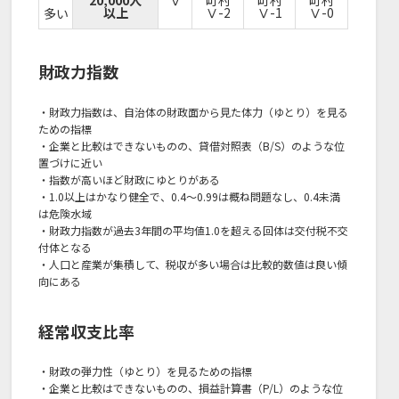
20,000人
Ⅴ
町村
町村
町村
以上
Ⅴ-2
Ⅴ-1
Ⅴ-0
多い
財政力指数
・財政力指数は、自治体の財政面から見た体力（ゆとり）を見る
ための指標
・企業と比較はできないものの、貸借対照表（B/S）のような位
置づけに近い
・指数が高いほど財政にゆとりがある
・1.0以上はかなり健全で、0.4～0.99は概ね問題なし、0.4未満
は危険水域
・財政力指数が過去3年間の平均値1.0を超える回体は交付税不交
付体となる
・人口と産業が集積して、税収が多い場合は比較的数値は良い傾
向にある
経常収支比率
・財政の弾力性（ゆとり）を見るための指標
・企業と比較はできないものの、損益計算書（P/L）のような位