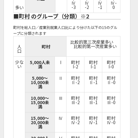
Ⅳ
Ⅳ
Ⅳ
Ⅳ-
-3
-2
-1
0
多い
■町村 のグループ（分類）※2
町村を総人口／産業別就業人口比により分けた以下の15のグル
ープに分類されます
比較的第三次産業多い
比較的第一次産業多い
人
町村
口
少な
5,000人未
I
町村
町村
町村
い
満
I-2
I-1
I-0
5,000～
Ⅱ
町村
町村
町村
10,000未
Ⅱ-2
Ⅱ-1
Ⅱ-0
満
10,000～
Ⅲ
町村
町村
町村
15,000未
Ⅲ-2
Ⅲ-1
Ⅲ-0
満
15,000～
Ⅳ
町村
町村
町村
20,000未
Ⅳ-2
Ⅳ-1
Ⅳ-0
満