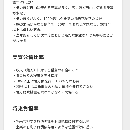
置づけに近い
・低いほど自由に使える予算が多く、高いほど自由に使える予算
が少ない
・低いほうがよく、100％超は企業でいう赤字経営の状況
・86.0未満はかなり健全で、90以下であれば問題なし、90後半
以上は厳しい状況
・当年度もしくは次年度における新たな施策を打つ余裕があるか
がわかる
実質公債比率
・収入（歳入）に対する借金の割合のこと
・資金繰りの程度を表す指標
・18％以上は地方債発行に国の許可が必要
・25％以上は単独事業のために債権を発行できない
・地方財政措置を受けときなどに関係する
将来負担率
・将来負担すき負債の標準財政規模に対する比率
・企業の有利子負債依存度のような位置づけに近い