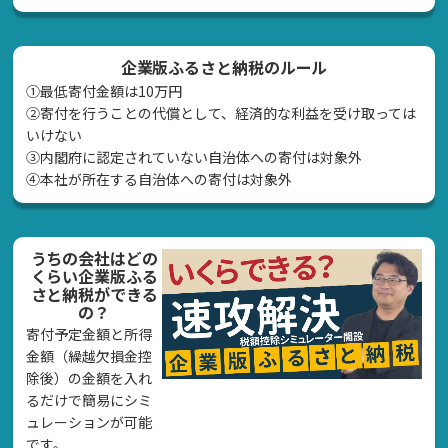
企業版ふるさと納税のルール
①最低寄付金額は10万円
②寄付を行うことの代償として、経済的な利益を受け取っては
いけない
➂内閣府に認定されていない自治体への寄付は対象外
④本社が所在する自治体への寄付は対象外
うちの会社はどの
くらい企業版ふる
さと納税ができる
の？
寄付予定金額と所得
金額（繰越欠損金控
除後）の金額を入れ
るだけで簡易にシミ
ュレーションが可能
です。